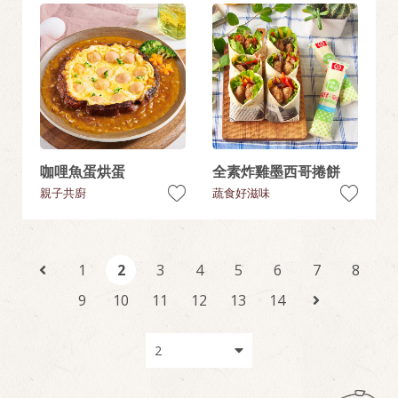
咖哩魚蛋烘蛋
全素炸雞墨西哥捲餅
親子共廚
蔬食好滋味
1
2
3
4
5
6
7
8
9
10
11
12
13
14