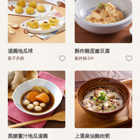
湯圓地瓜球
酥炸雞蛋嫩豆腐
親子共廚
氣炸鍋 DIY
黑糖薑汁地瓜湯圓
上選麻油雞肉粥