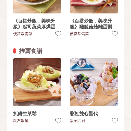
《百搭炒飯．美味升
《百搭炒飯．美味升
級》起司蔬菜厚烘蛋
級》雞腿菇菇雞蛋粥
便當常備菜
便當常備菜
推薦食譜
抓餅生菜鬆
彩虹雙心聖代
親友聚餐
親子共廚