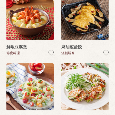
鮮蝦豆腐煲
麻油煎蛋餃
節慶料理
溫補驅寒