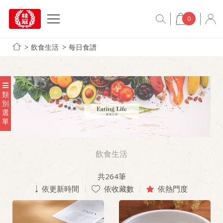
0
飲食生活
每日食譜
類
別
選
單
飲食生活
共
264
筆
依更新時間
依收藏數
依熱門度