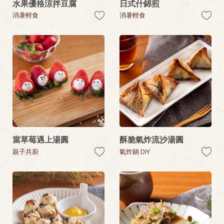
水果優格涼拌豆腐
日式什錦煎
消暑輕食
消暑輕食
當草莓遇上湯圓
酥脆氣炸流沙湯圓
親子共廚
氣炸鍋 DIY