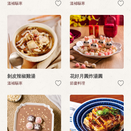
溫補驅寒
溫補驅寒
剝皮辣椒雞湯
花好月圓炸湯圓
溫補驅寒
節慶料理