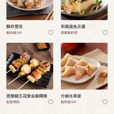
酥炸雲吞
和風柴魚豆腐
氣炸鍋 DIY
異國風料理
照燒豬五花黃金麻糬捲
什錦水果派
創意烤肉
氣炸鍋 DIY