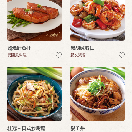
照燒鮭魚排
黑胡椒蝦仁
異國風料理
親友聚餐
桂冠－日式炒烏龍
親子丼