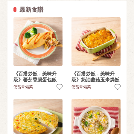
最新食譜
《百搭炒飯．美味升
《百搭炒飯．美味升
級》蕃茄香腸蛋包飯
級》奶油蘑菇玉米焗飯
便當常備菜
便當常備菜