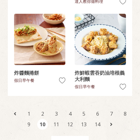
達人教你做料理
炸醬麵捲餅
炸鮮蝦雲吞奶油培根義
大利麵
假日早午餐
假日早午餐
1
2
3
4
5
6
7
8
9
10
11
12
13
14