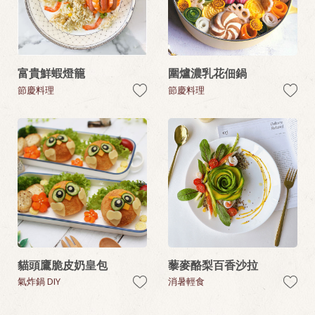
富貴鮮蝦燈籠
圍爐濃乳花佃鍋
節慶料理
節慶料理
貓頭鷹脆皮奶皇包
藜麥酪梨百香沙拉
氣炸鍋 DIY
消暑輕食