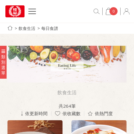
0
飲食生活
每日食譜
類
別
選
單
飲食生活
共
264
筆
依更新時間
依收藏數
依熱門度