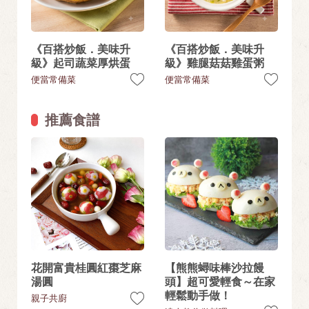
《百搭炒飯．美味升
《百搭炒飯．美味升
級》起司蔬菜厚烘蛋
級》雞腿菇菇雞蛋粥
便當常備菜
便當常備菜
推薦食譜
花開富貴桂圓紅棗芝麻
【熊熊蟳味棒沙拉饅
湯圓
頭】超可愛輕食～在家
輕鬆動手做！
親子共廚