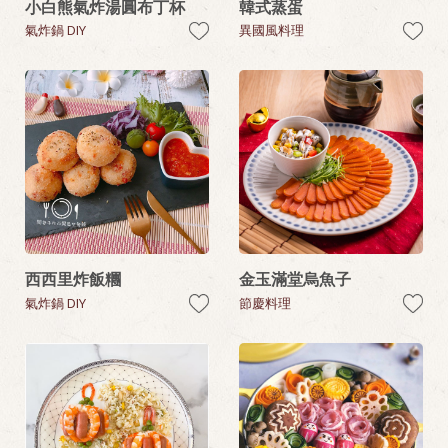
小白熊氣炸湯圓布丁杯
韓式蒸蛋
氣炸鍋 DIY
異國風料理
西西里炸飯糰
金玉滿堂烏魚子
氣炸鍋 DIY
節慶料理