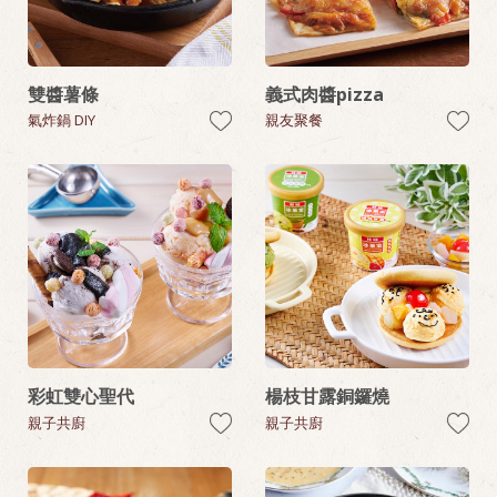
雙醬薯條
義式肉醬pizza
氣炸鍋 DIY
親友聚餐
彩虹雙心聖代
楊枝甘露銅鑼燒
親子共廚
親子共廚