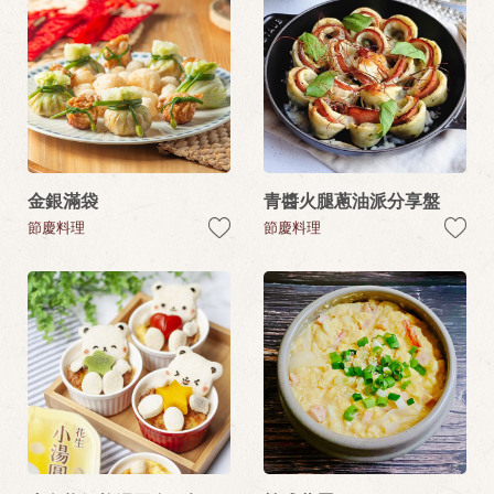
金銀滿袋
青醬火腿蔥油派分享盤
節慶料理
節慶料理