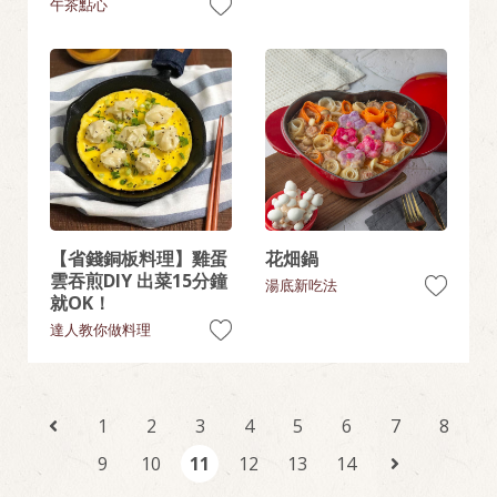
午茶點心
【省錢銅板料理】雞蛋
花畑鍋
雲吞煎DIY 出菜15分鐘
湯底新吃法
就OK！
達人教你做料理
1
2
3
4
5
6
7
8
9
10
11
12
13
14