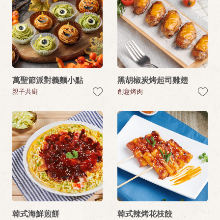
萬聖節派對義麵小點
黑胡椒炭烤起司雞翅
親子共廚
創意烤肉
韓式海鮮煎餅
韓式辣烤花枝餃