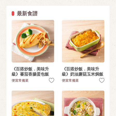
最新食譜
《百搭炒飯．美味升
《百搭炒飯．美味升
級》蕃茄香腸蛋包飯
級》奶油蘑菇玉米焗飯
便當常備菜
便當常備菜