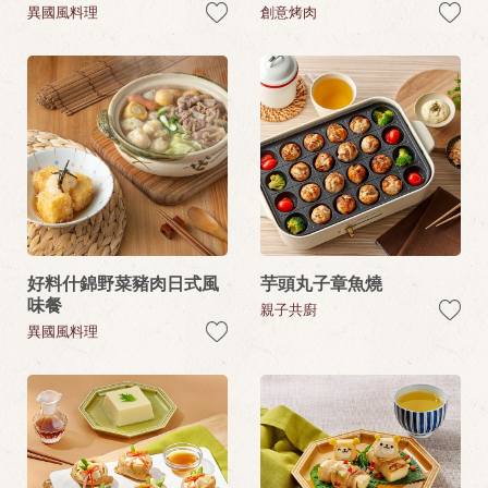
異國風料理
創意烤肉
好料什錦野菜豬肉日式風
芋頭丸子章魚燒
味餐
親子共廚
異國風料理