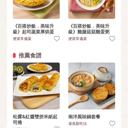
《百搭炒飯．美味升
《百搭炒飯．美味升
級》起司蔬菜厚烘蛋
級》雞腿菇菇雞蛋粥
便當常備菜
便當常備菜
推薦食譜
松露&紅醬雙拼米紙起
南洋風味鍋套餐
司捲
湯底新吃法