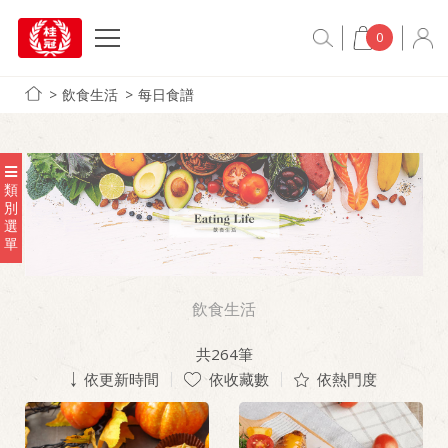
0
飲食生活
每日食譜
類
別
選
單
飲食生活
共
264
筆
依更新時間
依收藏數
依熱門度