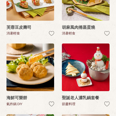
芙蓉豆皮壽司
胡麻風肉捲蒸蛋燒
消暑輕食
消暑輕食
海鮮可樂餅
聖誕老人濃乳鍋套餐
氣炸鍋 DIY
節慶料理