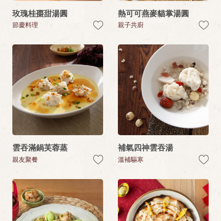
玫瑰桂棗甜湯圓
熱可可燕麥貓掌湯圓
節慶料理
親子共廚
雲吞滿鍋芙蓉蒸
補氣四神雲吞湯
親友聚餐
溫補驅寒