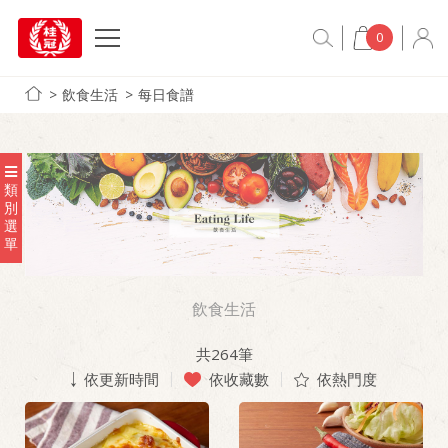
0
飲食生活
每日食譜
類
別
選
單
飲食生活
共
264
筆
依更新時間
依收藏數
依熱門度