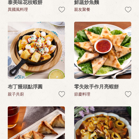
泰美味花枝蝦餅
鮮蔬炒魚麵
異國風料理
親友聚餐
布丁饅頭點浮圓
零失敗手作月亮蝦餅
親子共廚
節慶料理