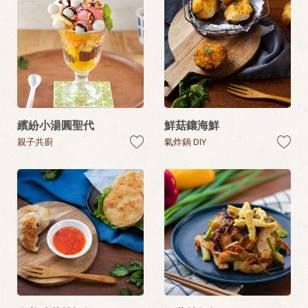
繽紛小湯圓聖代
鮮菇鑲海鮮
親子共廚
氣炸鍋 DIY