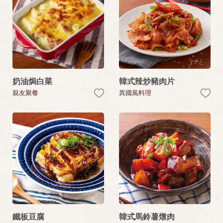
奶油焗白菜
韓式辣炒豬肉片
親友聚餐
異國風料理
鐵板豆腐
韓式馬鈴薯燉肉