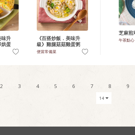
芝麻煎
美味升
《百搭炒飯．美味升
午茶點心
厚烘蛋
級》雞腿菇菇雞蛋粥
便當常備菜
2
3
4
5
6
7
8
9