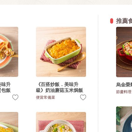
推薦
美味升
《百搭炒飯．美味升
烏金榮
蛋包飯
級》奶油蘑菇玉米焗飯
節慶料理
便當常備菜