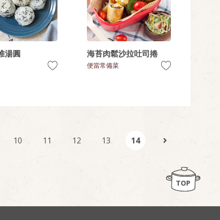
堆湯圓
海苔肉鬆沙拉吐司捲
便當常備菜
10
11
12
13
14
TOP