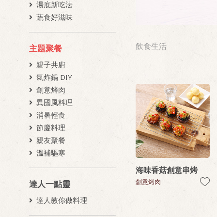
湯底新吃法
蔬食好滋味
飲食生活
主題聚餐
親子共廚
氣炸鍋 DIY
創意烤肉
異國風料理
消暑輕食
節慶料理
親友聚餐
溫補驅寒
海味香菇創意串烤
創意烤肉
達人一點靈
達人教你做料理