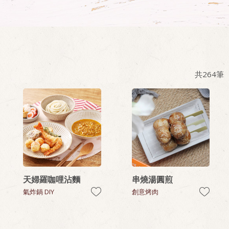
共
264
筆
天婦羅咖哩沾麵
串燒湯圓煎
氣炸鍋 DIY
創意烤肉