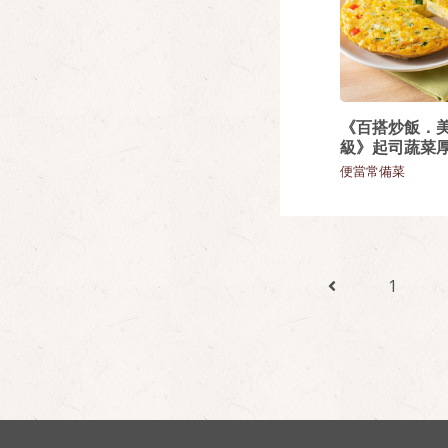
《百搭炒飯．
級》起司蔬菜
便當常備菜
1