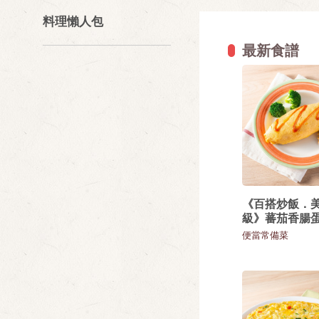
料理懶人包
最新食譜
《百搭炒飯．
級》蕃茄香腸
便當常備菜