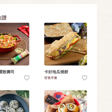
食譜
耀散壽司
卡好地瓜燒餅
營養早餐