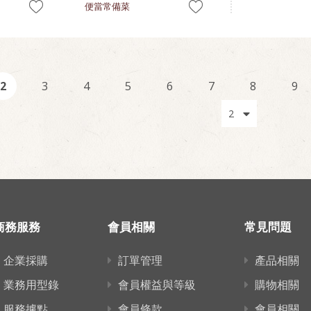
便當常備菜
2
3
4
5
6
7
8
9
商務服務
會員相關
常見問題
企業採購
訂單管理
產品相關
業務用型錄
會員權益與等級
購物相關
服務據點
會員條款
會員相關