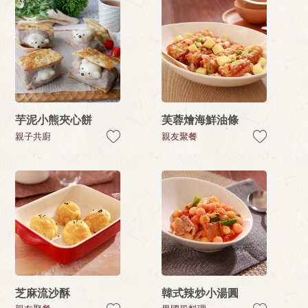
芋泥小熊夾心餅
芙蓉燴海鮮油條
親子共廚
親友聚餐
芝麻流沙酥
韓式辣炒小湯圓