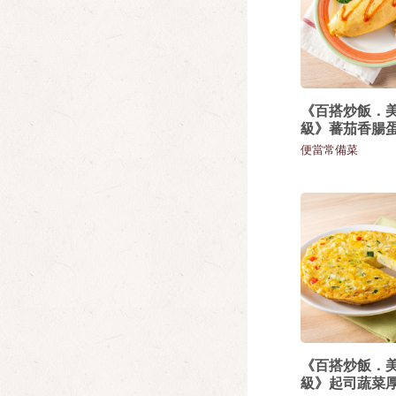
《百搭炒飯．
級》蕃茄香腸
便當常備菜
《百搭炒飯．
級》起司蔬菜