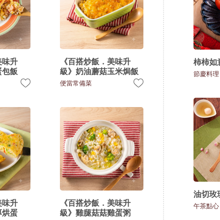
美味升
《百搭炒飯．美味升
柿柿如
蛋包飯
級》奶油蘑菇玉米焗飯
節慶料理
便當常備菜
油切玫
美味升
《百搭炒飯．美味升
午茶點心
厚烘蛋
級》雞腿菇菇雞蛋粥