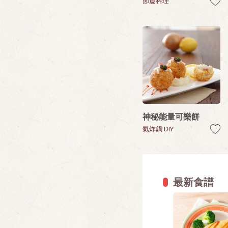
節慶料理
神秘能量可樂餅
氣炸鍋 DIY
最新食譜