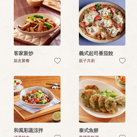
客家新炒
義式起司番茄餃
親友聚餐
親子共廚
和風彩蔬涼拌
泰式魚餅