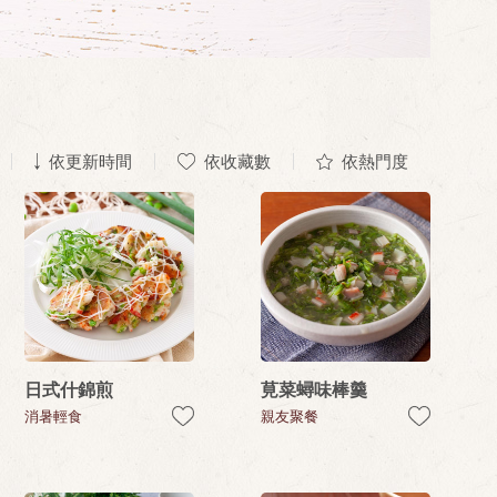
依更新時間
依收藏數
依熱門度
日式什錦煎
莧菜蟳味棒羹
消暑輕食
親友聚餐