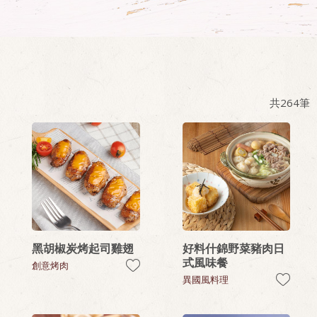
共
264
筆
黑胡椒炭烤起司雞翅
好料什錦野菜豬肉日
式風味餐
創意烤肉
異國風料理