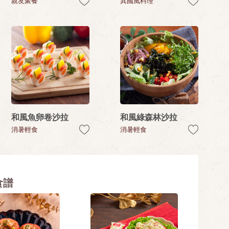
親友聚餐
異國風料理
和風魚卵卷沙拉
和風綠森林沙拉
消暑輕食
消暑輕食
食譜