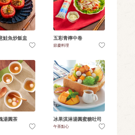
意鮭魚炒飯盅
五彩青檸中卷
節慶料理
瑰湯圓茶
冰果淇淋湯圓蜜糖吐司
午茶點心