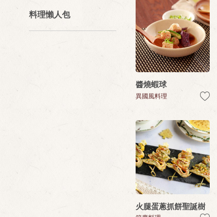
料理懶人包
醬燒蝦球
異國風料理
火腿蛋蔥抓餅聖誕樹