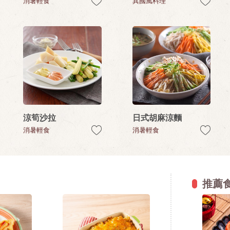
消暑輕食
異國風料理
涼筍沙拉
日式胡麻涼麵
消暑輕食
消暑輕食
推薦