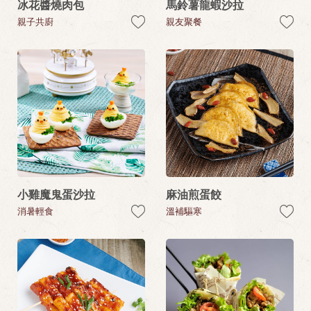
冰花醬燒肉包
馬鈴薯龍蝦沙拉
親子共廚
親友聚餐
小雞魔鬼蛋沙拉
麻油煎蛋餃
消暑輕食
溫補驅寒