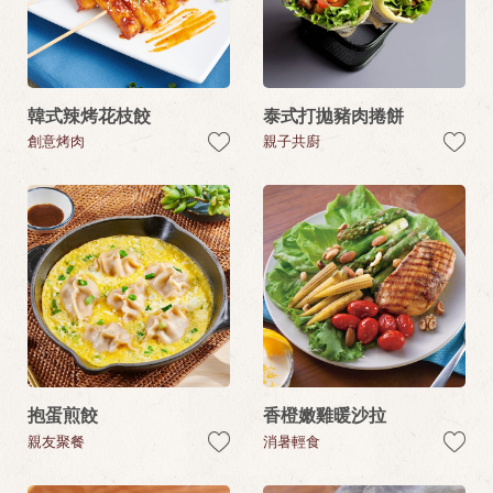
韓式辣烤花枝餃
泰式打拋豬肉捲餅
創意烤肉
親子共廚
抱蛋煎餃
香橙嫩雞暖沙拉
親友聚餐
消暑輕食