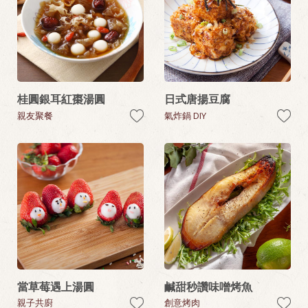
桂圓銀耳紅棗湯圓
日式唐揚豆腐
親友聚餐
氣炸鍋 DIY
當草莓遇上湯圓
鹹甜秒讚味噌烤魚
親子共廚
創意烤肉