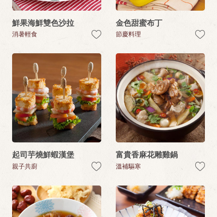
鮮果海鮮雙色沙拉
金色甜蜜布丁
消暑輕食
節慶料理
起司芋燒鮮蝦漢堡
富貴香麻花雕雞鍋
親子共廚
溫補驅寒