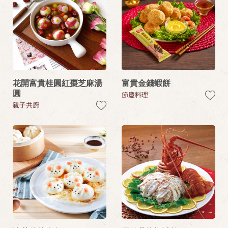
花開富貴桂圓紅棗芝麻湯
富貴金錢蝦餅
圓
節慶料理
親子共廚