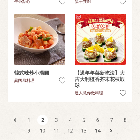
午茶點心
親子共廚
韓式辣炒小湯圓
【過年年菜新吃法】大
吉大利橙香芥末花枝蝦
異國風料理
球
達人教你做料理
1
2
3
4
5
6
7
8
9
10
11
12
13
14