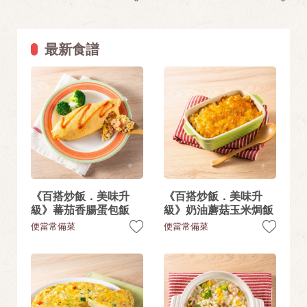
最新食譜
《百搭炒飯．美味升
《百搭炒飯．美味升
級》蕃茄香腸蛋包飯
級》奶油蘑菇玉米焗飯
便當常備菜
便當常備菜