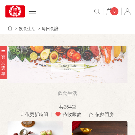
0
飲食生活
每日食譜
類
別
選
單
飲食生活
共
264
筆
依更新時間
依收藏數
依熱門度