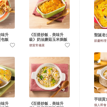
美味升
《百搭炒飯．美味升
聖誕老
蛋包飯
級》奶油蘑菇玉米焗飯
節慶料理
便當常備菜
芋頭貢
美味升
《百搭炒飯．美味升
個人即食