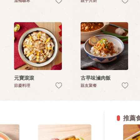
溫補驅寒
親子共廚
元寶滾滾
古早味滷肉飯
節慶料理
親友聚餐
推薦