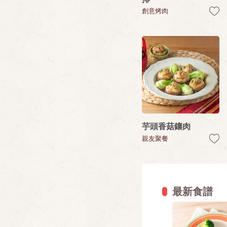
創意烤肉
芋頭香菇鑲肉
親友聚餐
最新食譜