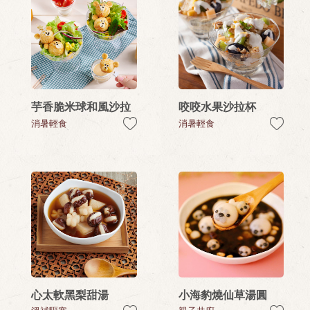
芋香脆米球和風沙拉
咬咬水果沙拉杯
消暑輕食
消暑輕食
心太軟黑梨甜湯
小海豹燒仙草湯圓