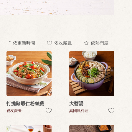
依更新時間
依收藏數
依熱門度
打拋豬蝦仁粉絲煲
大醬湯
親友聚餐
異國風料理