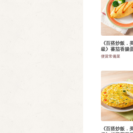
《百搭炒飯．
級》蕃茄香腸
便當常備菜
《百搭炒飯．