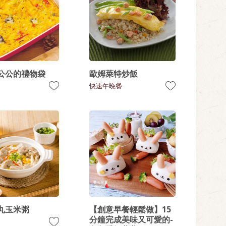
公公的禮物袋
歐姆萊特炒飯
快速午晚餐
丸玉米粥
【創意早餐輕鬆做】15
分鐘完成美味又可愛的-