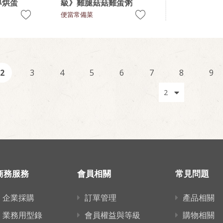
厚烘蛋
級》雞腿菇菇雞蛋粥
便當常備菜
2
3
4
5
6
7
8
9
商務服務
會員相關
常見問題
企業採購
訂單管理
產品相關
業務用型錄
會員權益與等級
購物相關