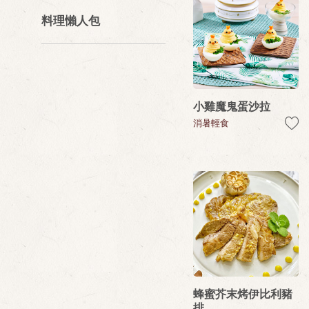
料理懶人包
小雞魔鬼蛋沙拉
消暑輕食
蜂蜜芥末烤伊比利豬
排