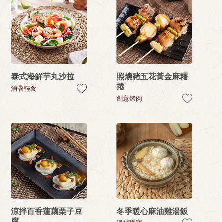
泰式海鮮芋丸沙拉
照燒豬五花黃金麻糬
捲
消暑輕食
創意烤肉
涼拌百香蓮藕栗子豆
冬季暖心麻油雞湯飯
腐