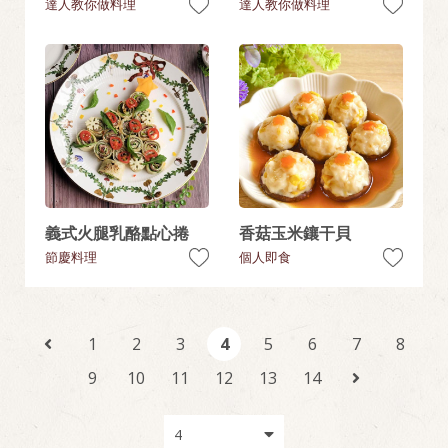
達人教你做料理
達人教你做料理
義式火腿乳酪點心捲
香菇玉米鑲干貝
節慶料理
個人即食
1
2
3
4
5
6
7
8
9
10
11
12
13
14