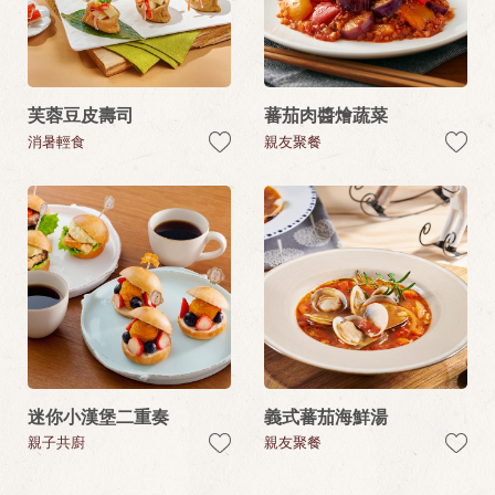
芙蓉豆皮壽司
蕃茄肉醬燴蔬菜
消暑輕食
親友聚餐
迷你小漢堡二重奏
義式蕃茄海鮮湯
親子共廚
親友聚餐