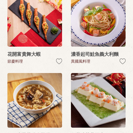
花開富貴舞大蝦
濃香起司鮭魚義大利麵
節慶料理
異國風料理