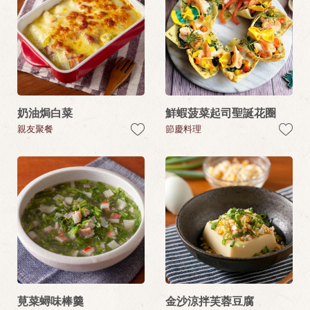
奶油焗白菜
鮮蝦菠菜起司聖誕花圈
親友聚餐
節慶料理
莧菜蟳味棒羹
金沙涼拌芙蓉豆腐