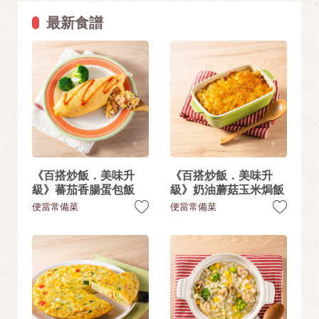
最新食譜
《百搭炒飯．美味升
《百搭炒飯．美味升
級》蕃茄香腸蛋包飯
級》奶油蘑菇玉米焗飯
便當常備菜
便當常備菜