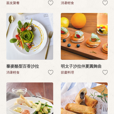
親友聚餐
消暑輕食
藜麥酪梨百香沙拉
明太子沙拉仲夏圓舞曲
消暑輕食
節慶料理