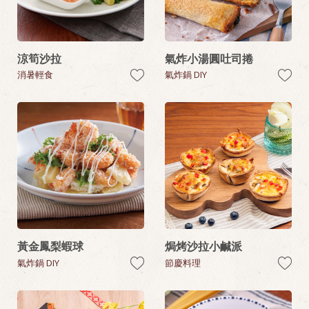
涼筍沙拉
氣炸小湯圓吐司捲
消暑輕食
氣炸鍋 DIY
黃金鳳梨蝦球
焗烤沙拉小鹹派
氣炸鍋 DIY
節慶料理