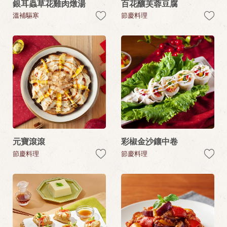
銀耳蟲草花雞肉燉湯
百花釀芙蓉豆腐
溫補驅寒
節慶料理
元寶滾滾
彩椒金沙鑲中卷
節慶料理
節慶料理