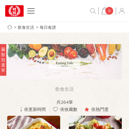
0
飲食生活
每日食譜
類
別
選
單
飲食生活
共
264
筆
依更新時間
依收藏數
依熱門度