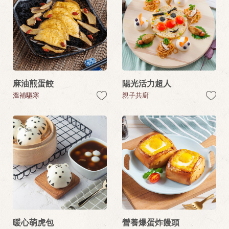
麻油煎蛋餃
陽光活力超人
溫補驅寒
親子共廚
暖心萌虎包
營養爆蛋炸饅頭