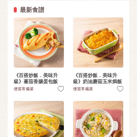
最新食譜
《百搭炒飯．美味升
《百搭炒飯．美味升
級》蕃茄香腸蛋包飯
級》奶油蘑菇玉米焗飯
便當常備菜
便當常備菜