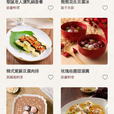
聖誕老人濃乳鍋套餐
熊熊花生豆腐冰
節慶料理
親子共廚
韓式紫蘇豆腐肉排
玫瑰桂棗甜湯圓
異國風料理
節慶料理