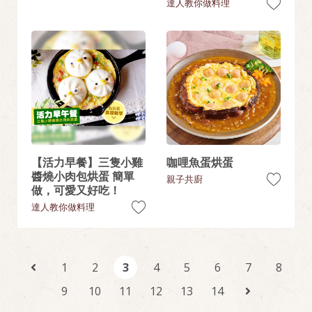
達人教你做料理
【活力早餐】三隻小雞
咖哩魚蛋烘蛋
醬燒小肉包烘蛋 簡單
親子共廚
做，可愛又好吃！
達人教你做料理
1
2
3
4
5
6
7
8
9
10
11
12
13
14