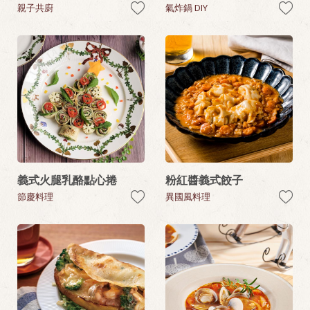
親子共廚
氣炸鍋 DIY
義式火腿乳酪點心捲
粉紅醬義式餃子
節慶料理
異國風料理