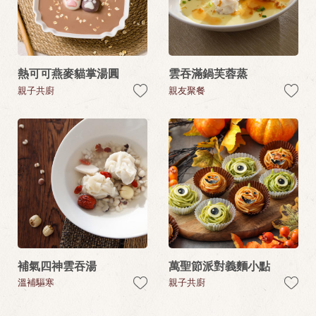
熱可可燕麥貓掌湯圓
雲吞滿鍋芙蓉蒸
親子共廚
親友聚餐
補氣四神雲吞湯
萬聖節派對義麵小點
溫補驅寒
親子共廚