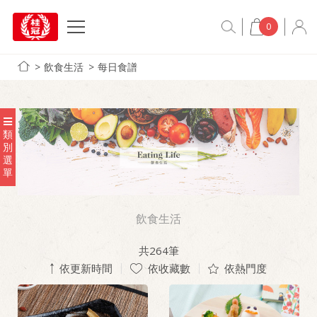
0
飲食生活
每日食譜
類
別
選
單
飲食生活
共
264
筆
依更新時間
依收藏數
依熱門度