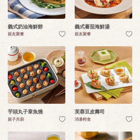
義式奶油海鮮餅
義式蕃茄海鮮湯
親友聚餐
親友聚餐
芋頭丸子章魚燒
芙蓉豆皮壽司
親子共廚
消暑輕食