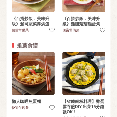
《百搭炒飯．美味升
《百搭炒飯．美味升
級》起司蔬菜厚烘蛋
級》雞腿菇菇雞蛋粥
便當常備菜
便當常備菜
推薦食譜
懶人咖哩魚蛋麵
【省錢銅板料理】雞蛋
雲吞煎DIY 出菜15分鐘
快速午晚餐
就OK！