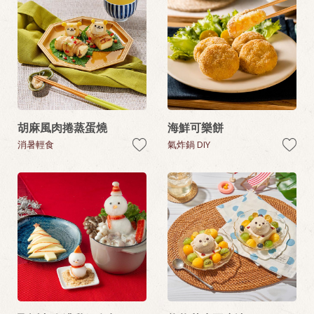
胡麻風肉捲蒸蛋燒
海鮮可樂餅
消暑輕食
氣炸鍋 DIY