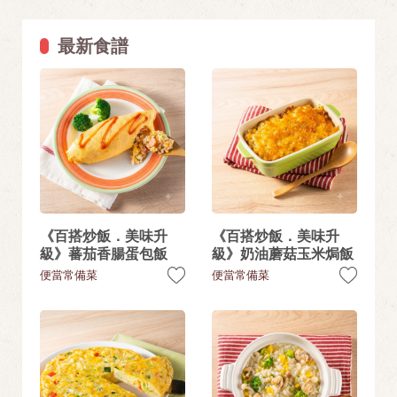
最新食譜
《百搭炒飯．美味升
《百搭炒飯．美味升
級》蕃茄香腸蛋包飯
級》奶油蘑菇玉米焗飯
便當常備菜
便當常備菜