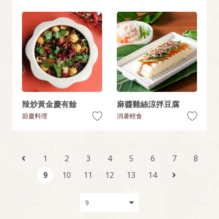
辣炒黃金慶有餘
麻醬雞絲涼拌豆腐
節慶料理
消暑輕食
1
2
3
4
5
6
7
8
9
10
11
12
13
14