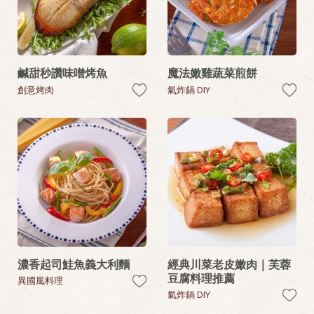
鹹甜秒讚味噌烤魚
魔法嫩雞蔬菜煎餅
創意烤肉
氣炸鍋 DIY
濃香起司鮭魚義大利麵
經典川菜老皮嫩肉｜芙蓉
豆腐料理推薦
異國風料理
氣炸鍋 DIY