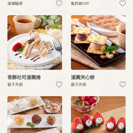
溫補驅寒
氣炸鍋 DIY
香酥吐司湯圓捲
湯圓夾心餅
親子共廚
親子共廚