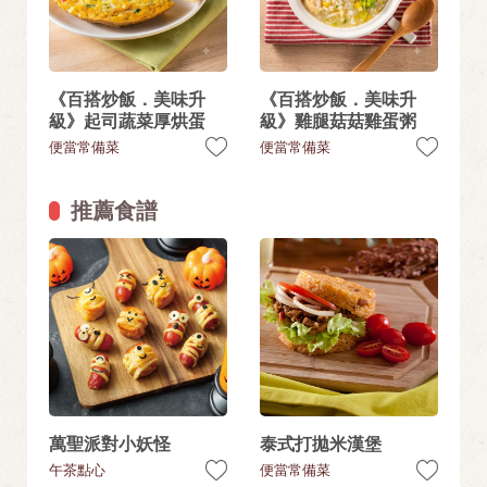
《百搭炒飯．美味升
《百搭炒飯．美味升
級》起司蔬菜厚烘蛋
級》雞腿菇菇雞蛋粥
便當常備菜
便當常備菜
推薦食譜
萬聖派對小妖怪
泰式打拋米漢堡
午茶點心
便當常備菜