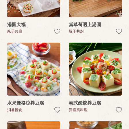
湯圓大福
當草莓遇上湯圓
親子共廚
親子共廚
水果優格涼拌豆腐
泰式酸辣拌豆腐
消暑輕食
異國風料理