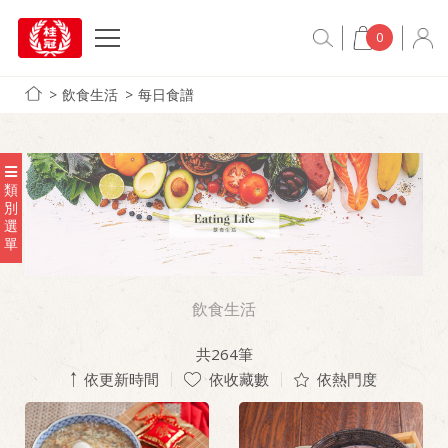
0
飲食生活
每日食譜
類
別
選
單
飲食生活
共
264
筆
依更新時間
依收藏數
依熱門度