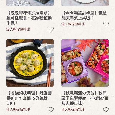
【熊熊蟳味棒沙拉饅頭】
【金玉滿堂甜椒盅】創意
超可愛輕食～在家輕鬆動
清爽年菜上桌啦！
手做！
達人教你做料理
達人教你做料理
【省錢銅板料理】雞蛋雲
【秋意滿滿の便當】秋日
吞煎DIY 出菜15分鐘就
栗子造型便當（打拋豬/蕃
OK！
茄肉醬口味）
達人教你做料理
達人教你做料理