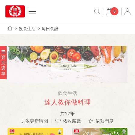
0
飲食生活
每日食譜
類
別
選
單
飲食生活
達人教你做料理
共
57
筆
依更新時間
依收藏數
依熱門度