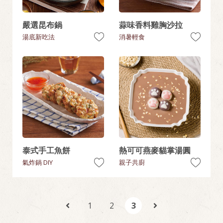
嚴選昆布鍋
蒜味香料雞胸沙拉
湯底新吃法
消暑輕食
泰式手工魚餅
熱可可燕麥貓掌湯圓
氣炸鍋 DIY
親子共廚
1
2
3