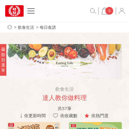
0
飲食生活
每日食譜
類
別
選
單
飲食生活
達人教你做料理
共
57
筆
依更新時間
依收藏數
依熱門度