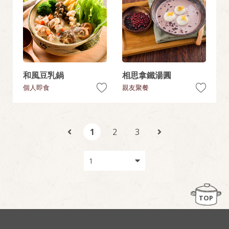
和風豆乳鍋
相思拿鐵湯圓
個人即食
親友聚餐
1
2
3
TOP