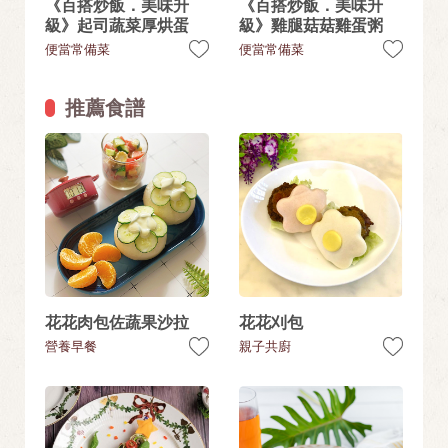
《百搭炒飯．美味升
《百搭炒飯．美味升
級》起司蔬菜厚烘蛋
級》雞腿菇菇雞蛋粥
便當常備菜
便當常備菜
推薦食譜
花花肉包佐蔬果沙拉
花花刈包
營養早餐
親子共廚