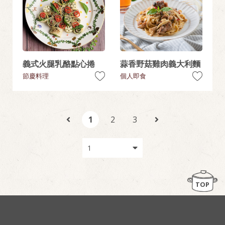
義式火腿乳酪點心捲
蒜香野菇雞肉義大利麵
節慶料理
個人即食
1
2
3
TOP