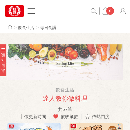
0
飲食生活
每日食譜
類
別
選
單
飲食生活
達人教你做料理
共
57
筆
依更新時間
依收藏數
依熱門度