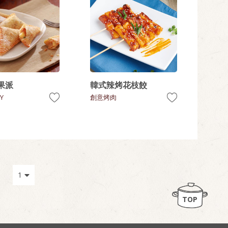
果派
韓式辣烤花枝餃
Y
創意烤肉
TOP