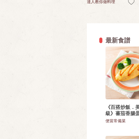
達人教你做料理
最新食譜
《百搭炒飯．
級》蕃茄香腸
便當常備菜