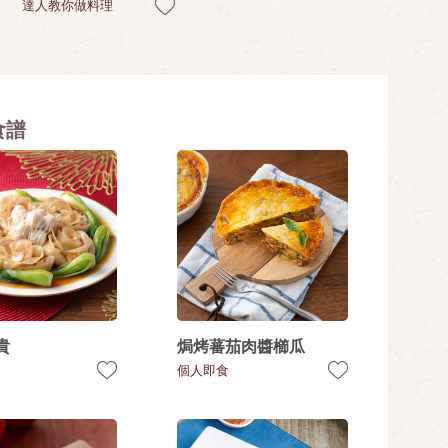
達人教你做料理
食譜
貴
焗烤蕃茄肉醬櫛瓜
個人即食