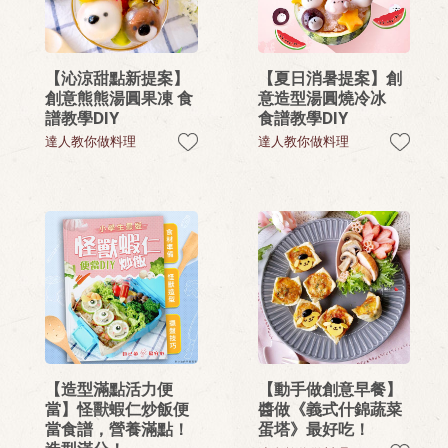
【沁涼甜點新提案】
【夏日消暑提案】創
創意熊熊湯圓果凍 食
意造型湯圓燒冷冰
譜教學DIY
食譜教學DIY
達人教你做料理
達人教你做料理
【造型滿點活力便
【動手做創意早餐】
當】怪獸蝦仁炒飯便
醬做《義式什錦蔬菜
當食譜，營養滿點！
蛋塔》最好吃！