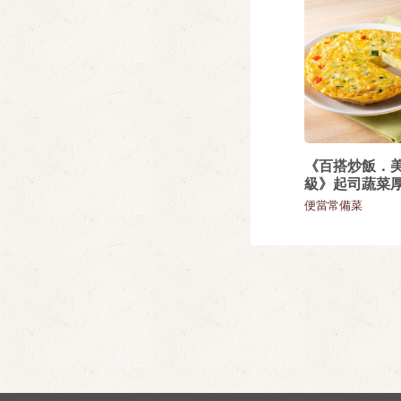
《百搭炒飯．
級》起司蔬菜
便當常備菜