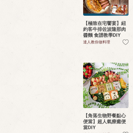
【極致在宅饗宴】紐
約客牛排佐波隆那肉
醬麵 食譜教學DIY
達人教你做料理
【角落生物野餐點心
便當】超人氣療癒便
當DIY