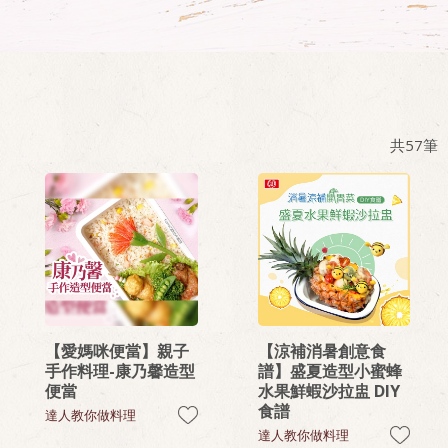
共
57
筆
【愛媽咪便當】親子
【涼補消暑創意食
手作料理-康乃馨造型
譜】盛夏造型小蜜蜂
便當
水果鮮蝦沙拉盅 DIY
食譜
達人教你做料理
達人教你做料理