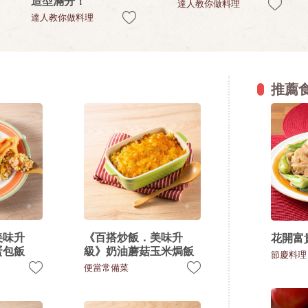
造型滿分！
達人教你做料理
達人教你做料理
推薦
美味升
《百搭炒飯．美味升
花開富
蛋包飯
級》奶油蘑菇玉米焗飯
節慶料理
便當常備菜