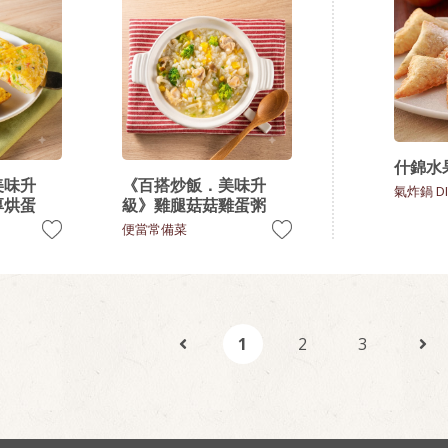
什錦水
美味升
《百搭炒飯．美味升
氣炸鍋 DI
厚烘蛋
級》雞腿菇菇雞蛋粥
便當常備菜
1
2
3