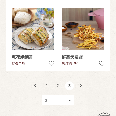
蔥花燒饅頭
鮮蔬天婦羅
營養早餐
氣炸鍋 DIY
1
2
3