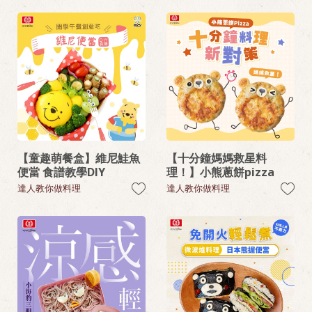
【童趣萌餐盒】維尼鮭魚
【十分鐘媽媽救星料
便當 食譜教學DIY
理！】小熊蔥餅pizza
達人教你做料理
達人教你做料理