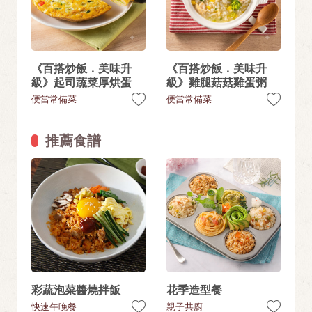
《百搭炒飯．美味升
《百搭炒飯．美味升
級》起司蔬菜厚烘蛋
級》雞腿菇菇雞蛋粥
便當常備菜
便當常備菜
推薦食譜
彩蔬泡菜醬燒拌飯
花季造型餐
快速午晚餐
親子共廚