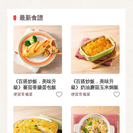
最新食譜
《百搭炒飯．美味升
《百搭炒飯．美味升
級》蕃茄香腸蛋包飯
級》奶油蘑菇玉米焗飯
便當常備菜
便當常備菜