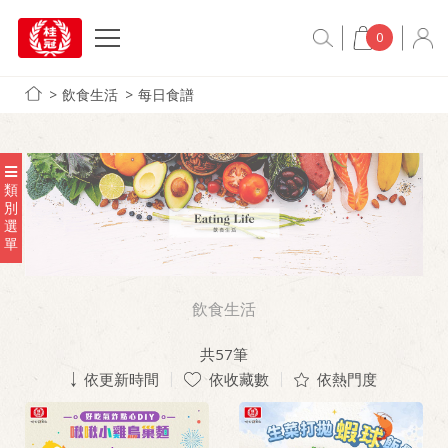
0
飲食生活
每日食譜
類
別
選
單
飲食生活
共
57
筆
依更新時間
依收藏數
依熱門度