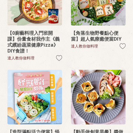
【0廚藝料理入門班開
【角落生物野餐點心便
課】份量食材我作主《義
當】超人氣療癒便當DIY
式繽紛蔬菜健康Pizza》
達人教你做料理
DIY食譜！
達人教你做料理
【造型滿點活力便當】怪
【動手做創意早餐】醬做