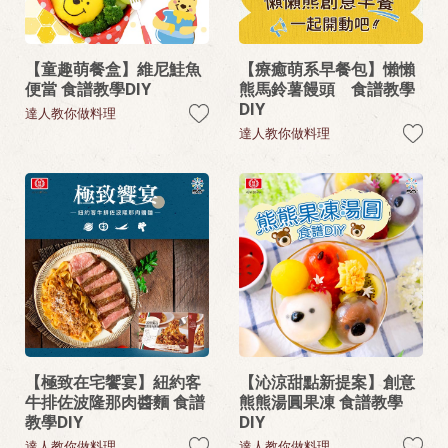
【童趣萌餐盒】維尼鮭魚
【療癒萌系早餐包】懶懶
便當 食譜教學DIY
熊馬鈴薯饅頭 食譜教學
DIY
達人教你做料理
達人教你做料理
【極致在宅饗宴】紐約客
【沁涼甜點新提案】創意
牛排佐波隆那肉醬麵 食譜
熊熊湯圓果凍 食譜教學
教學DIY
DIY
達人教你做料理
達人教你做料理