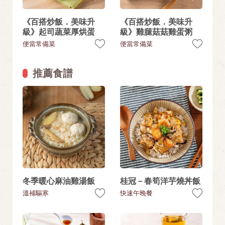
《百搭炒飯．美味升
《百搭炒飯．美味升
級》起司蔬菜厚烘蛋
級》雞腿菇菇雞蛋粥
便當常備菜
便當常備菜
推薦食譜
冬季暖心麻油雞湯飯
桂冠－春筍洋芋燒丼飯
溫補驅寒
快速午晚餐