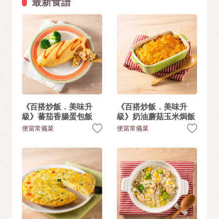
最新食譜
《百搭炒飯．美味升
《百搭炒飯．美味升
級》蕃茄香腸蛋包飯
級》奶油蘑菇玉米焗飯
便當常備菜
便當常備菜