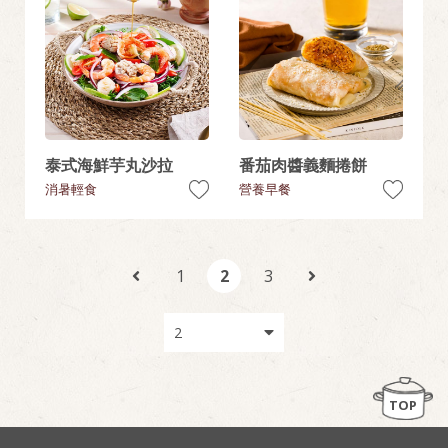
泰式海鮮芋丸沙拉
番茄肉醬義麵捲餅
消暑輕食
營養早餐
1
2
3
TOP