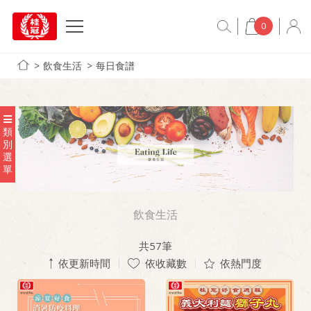
0
飲食生活
每日食譜
類
別
選
單
飲食生活
共
57
筆
依更新時間
依收藏數
依熱門度