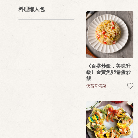
料理懶人包
《百搭炒飯．美味升
級》金黃魚卵卷蛋炒
飯
便當常備菜