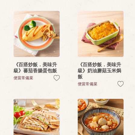
《百搭炒飯．美味升
《百搭炒飯．美味升
級》蕃茄香腸蛋包飯
級》奶油蘑菇玉米焗
飯
便當常備菜
便當常備菜