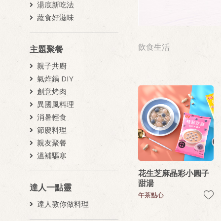
湯底新吃法
蔬食好滋味
飲食生活
主題聚餐
親子共廚
氣炸鍋 DIY
創意烤肉
異國風料理
消暑輕食
節慶料理
親友聚餐
溫補驅寒
花生芝麻晶彩小圓子
甜湯
達人一點靈
午茶點心
達人教你做料理