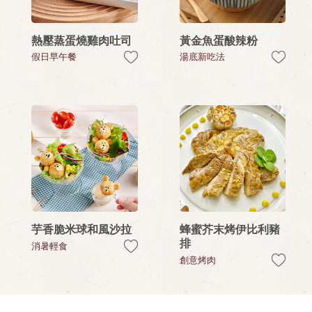
熱壓蒸蛋燒雞肉吐司
黃金魚蛋酸辣粉
假日早午餐
湯底新吃法
芋香脆米球和風沙拉
蜂蜜芥末烤伊比利豬
排
消暑輕食
創意烤肉