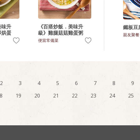
美味升
《百搭炒飯．美味升
鐵板豆
厚烘蛋
級》雞腿菇菇雞蛋粥
親友聚餐
便當常備菜
2
3
4
5
6
7
8
9
8
19
20
21
22
23
24
25