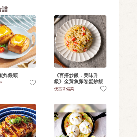
食譜
蛋炸饅頭
《百搭炒飯．美味升
級》金黃魚卵卷蛋炒飯
Y
便當常備菜