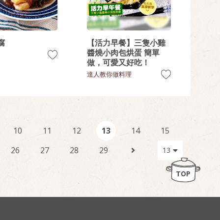
腐
【活力早餐】三隻小雞
醬燒小肉包烘蛋 簡單
做，可愛又好吃！
達人教你做料理
10
11
12
13
14
15
26
27
28
29
TOP