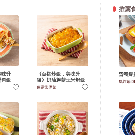
推薦
美味升
《百搭炒飯．美味升
營養爆
蛋包飯
級》奶油蘑菇玉米焗飯
氣炸鍋 DI
便當常備菜