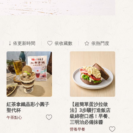
依更新時間
依收藏數
依熱門度
紅茶拿鐵晶彩小圓子
【超簡單蛋沙拉做
聖代杯
法】3步驟打造飯店
級綿密口感！早餐、
午茶點心
三明治必備抹醬
營養早餐