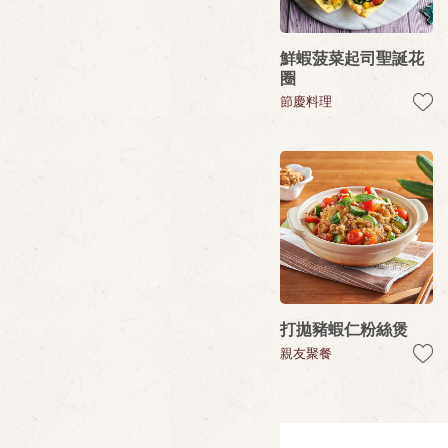
鮮蝦菠菜起司聖誕花
圈
節慶料理
打拋豬蝦仁粉絲煲
親友聚餐