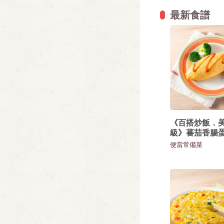
最新食譜
《百搭炒飯．
級》蕃茄香腸
便當常備菜