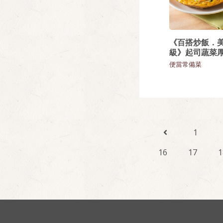
《百搭炒飯．
級》起司蔬菜
便當常備菜
1
16
17
1