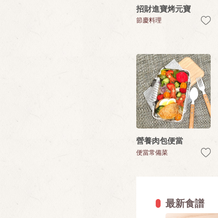
招財進寶烤元寶
節慶料理
營養肉包便當
便當常備菜
最新食譜