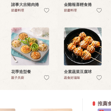
諸事大吉豬肉捲
金雞報喜輕食捲
節慶料理
節慶料理
花季造型餐
全素蔬菜豆腐球
親子共廚
蔬食好滋味
推薦