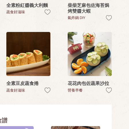
全素粉紅醬義大利麵
柴柴芝麻包佐海苔焗
烤雙醬大蝦
蔬食好滋味
氣炸鍋 DIY
全素豆皮蔬食捲
花花肉包佐蔬果沙拉
蔬食好滋味
營養早餐
食譜