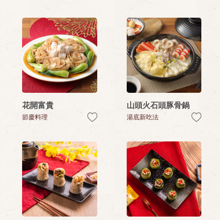
花開富貴
山頭火石頭豚骨鍋
節慶料理
湯底新吃法