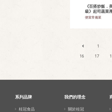
《百搭炒飯．
級》起司蔬菜
便當常備菜
1
16
17
1
系列品牌
我們的理念
桂冠食品
關於桂冠