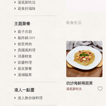
湯底新吃法
蔬食好滋味
飲食生活
主題聚餐
親子共廚
氣炸鍋 DIY
創意烤肉
異國風料理
消暑輕食
節慶料理
親友聚餐
溫補驅寒
叻沙海鮮兩面黃
湯底新吃法
達人一點靈
達人教你做料理