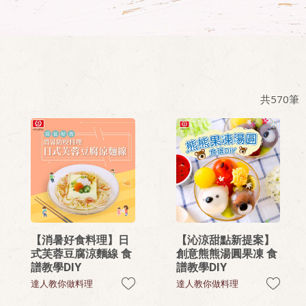
共
570
筆
【消暑好食料理】日
【沁涼甜點新提案】
式芙蓉豆腐涼麵線 食
創意熊熊湯圓果凍 食
譜教學DIY
譜教學DIY
達人教你做料理
達人教你做料理