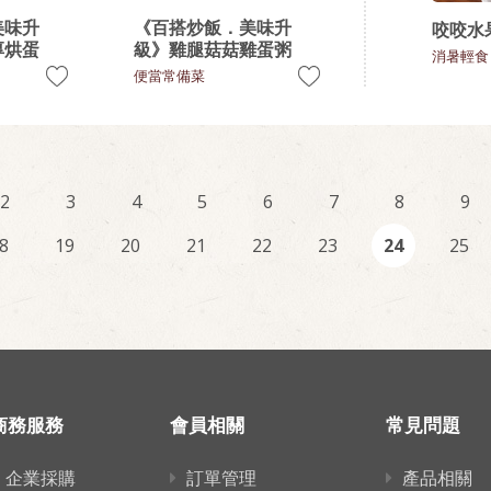
美味升
《百搭炒飯．美味升
咬咬水
厚烘蛋
級》雞腿菇菇雞蛋粥
消暑輕食
便當常備菜
2
3
4
5
6
7
8
9
8
19
20
21
22
23
24
25
商務服務
會員相關
常見問題
企業採購
訂單管理
產品相關