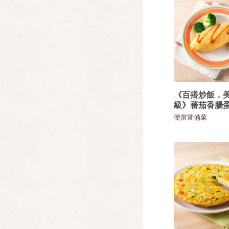
《百搭炒飯．
級》蕃茄香腸
便當常備菜