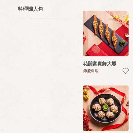
料理懶人包
花開富貴舞大蝦
節慶料理