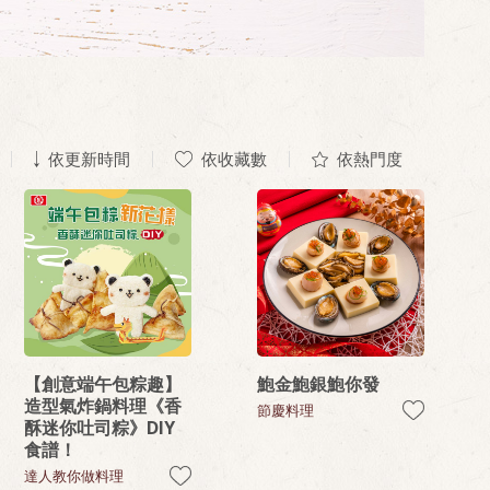
依更新時間
依收藏數
依熱門度
【創意端午包粽趣】
鮑金鮑銀鮑你發
造型氣炸鍋料理《香
節慶料理
酥迷你吐司粽》DIY
食譜！
達人教你做料理