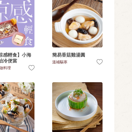
涼感輕食】小海
簡易香菇雞湯圓
治冷便當
溫補驅寒
做料理