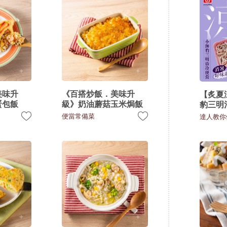
美味升
《百搭炒飯．美味升
【炙夏
蛋包飯
級》奶油蘑菇玉米焗飯
豹三明
便當常備菜
達人教你