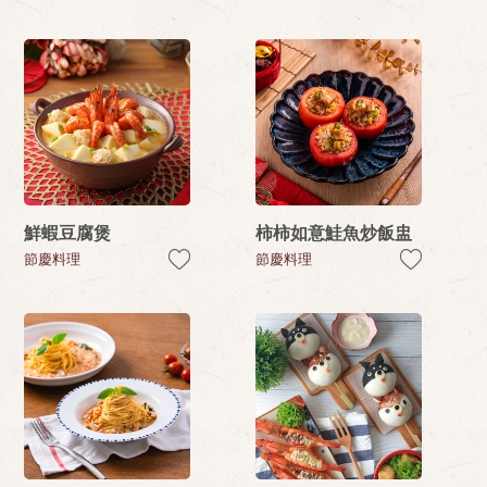
鮮蝦豆腐煲
柿柿如意鮭魚炒飯盅
節慶料理
節慶料理