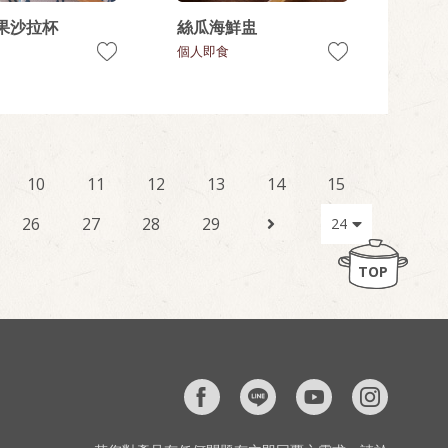
果沙拉杯
絲瓜海鮮盅
個人即食
10
11
12
13
14
15
26
27
28
29
TOP