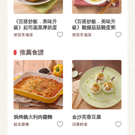
《百搭炒飯．美味升
《百搭炒飯．美味升
級》起司蔬菜厚烘蛋
級》雞腿菇菇雞蛋粥
便當常備菜
便當常備菜
推薦食譜
焗烤義大利肉醬麵
金沙芙蓉豆腐
親友聚餐
消暑輕食