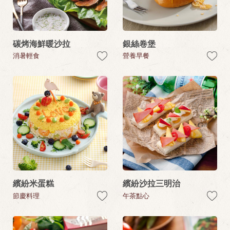
碳烤海鮮暖沙拉
銀絲卷堡
消暑輕食
營養早餐
繽紛米蛋糕
繽紛沙拉三明治
節慶料理
午茶點心