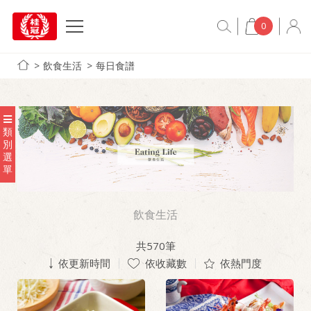
0
飲食生活
每日食譜
類
別
選
單
飲食生活
共
570
筆
依更新時間
依收藏數
依熱門度