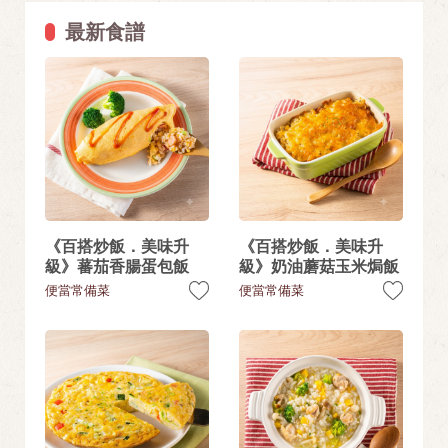
最新食譜
《百搭炒飯．美味升
《百搭炒飯．美味升
級》蕃茄香腸蛋包飯
級》奶油蘑菇玉米焗飯
便當常備菜
便當常備菜