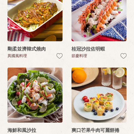
剛柔並濟韓式燒肉
桂冠沙拉佐明蝦
異國風料理
節慶料理
海鮮和風沙拉
爽口芒果牛肉可麗餅捲