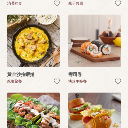
消暑輕食
親子共廚
黃金沙拉蝦捲
壽司卷
親友聚餐
快速午晚餐