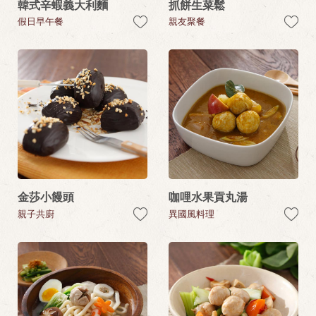
韓式辛蝦義大利麵
抓餅生菜鬆
假日早午餐
親友聚餐
金莎小饅頭
咖哩水果貢丸湯
親子共廚
異國風料理