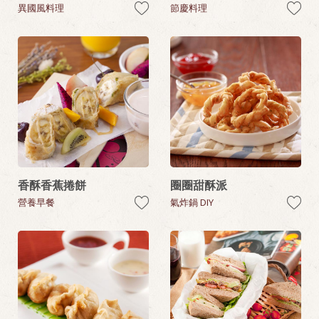
異國風料理
節慶料理
香酥香蕉捲餅
圈圈甜酥派
營養早餐
氣炸鍋 DIY