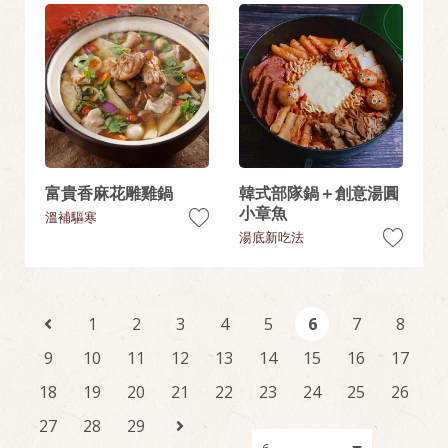
富貴香麻花雕雞鍋
韓式部隊鍋＋創意湯圓
小章魚
溫補驅寒
湯底新吃法
1
2
3
4
5
6
7
8
9
10
11
12
13
14
15
16
17
18
19
20
21
22
23
24
25
26
27
28
29