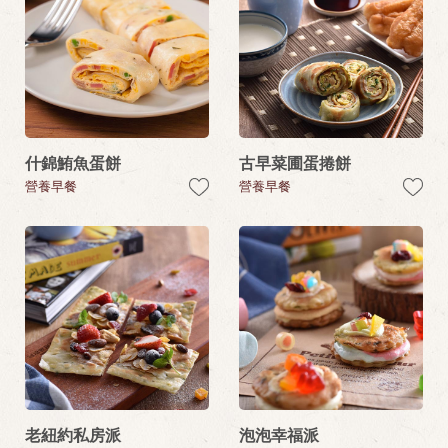
什錦鮪魚蛋餅
古早菜圃蛋捲餅
營養早餐
營養早餐
老紐約私房派
泡泡幸福派