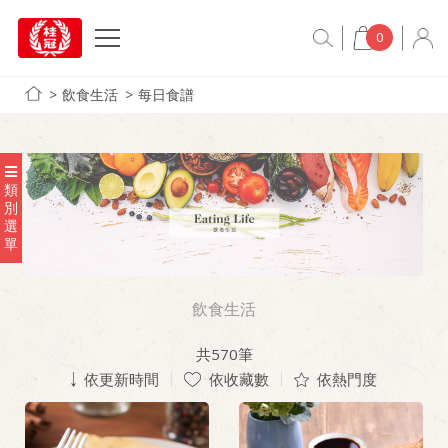
0
飲食生活
每日食譜
類
別
選
單
飲食生活
共
570
筆
依更新時間
依收藏數
依熱門度