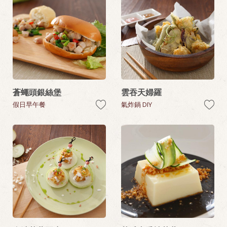
蒼蠅頭銀絲堡
雲吞天婦羅
假日早午餐
氣炸鍋 DIY