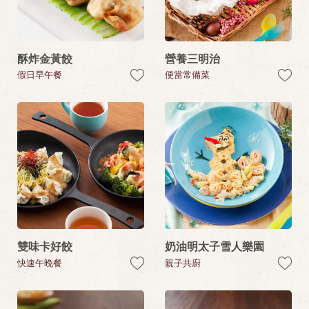
酥炸金黃餃
營養三明治
假日早午餐
便當常備菜
雙味卡好餃
奶油明太子雪人樂園
快速午晚餐
親子共廚