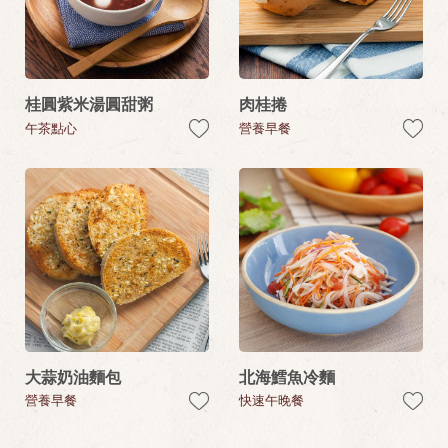
桂圓紫米湯圓甜粥
肉桂捲
午茶點心
營養早餐
大蒜奶油麵包
北海鱈魚冷麵
營養早餐
快速午晚餐