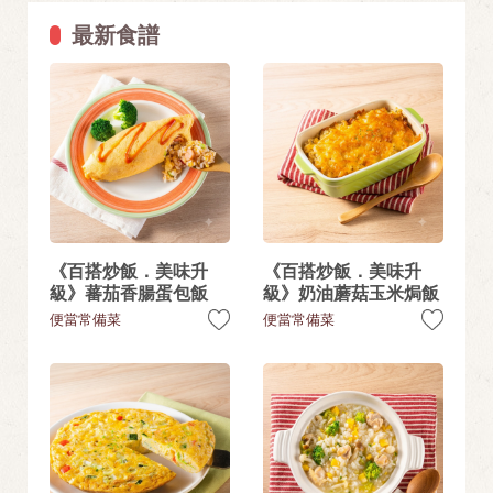
最新食譜
《百搭炒飯．美味升
《百搭炒飯．美味升
級》蕃茄香腸蛋包飯
級》奶油蘑菇玉米焗飯
便當常備菜
便當常備菜