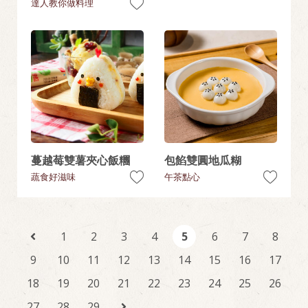
達人教你做料理
蔓越莓雙薯夾心飯糰
包餡雙圓地瓜糊
蔬食好滋味
午茶點心
1
2
3
4
5
6
7
8
9
10
11
12
13
14
15
16
17
18
19
20
21
22
23
24
25
26
27
28
29