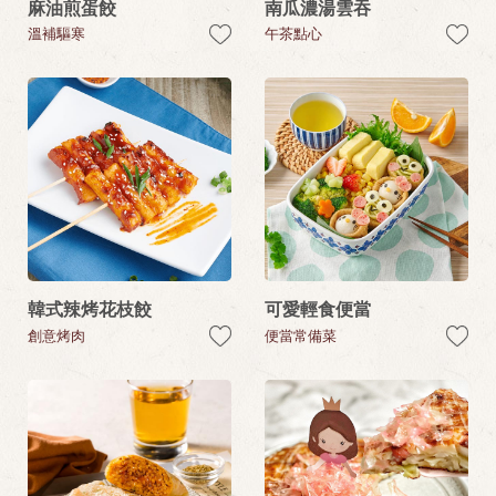
麻油煎蛋餃
南瓜濃湯雲吞
溫補驅寒
午茶點心
韓式辣烤花枝餃
可愛輕食便當
創意烤肉
便當常備菜