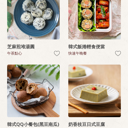
芝麻煎堆湯圓
韓式飯捲輕食便當
午茶點心
快速午晚餐
韓式QQ小餐包(黑豆南瓜)
奶香枝豆日式豆腐