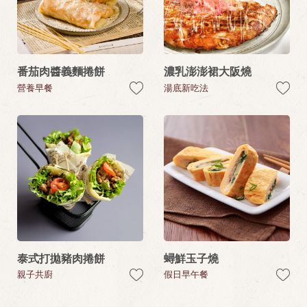
番茄肉醬義麵捲餅
濃乳澎澎裙大阪燒
營養早餐
湯底新吃法
泰式打拋豬肉捲餅
蟳鮮玉子燒
親子共廚
假日早午餐