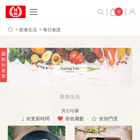
0
飲食生活
每日食譜
類
別
選
單
飲食生活
共
570
筆
依更新時間
依收藏數
依熱門度