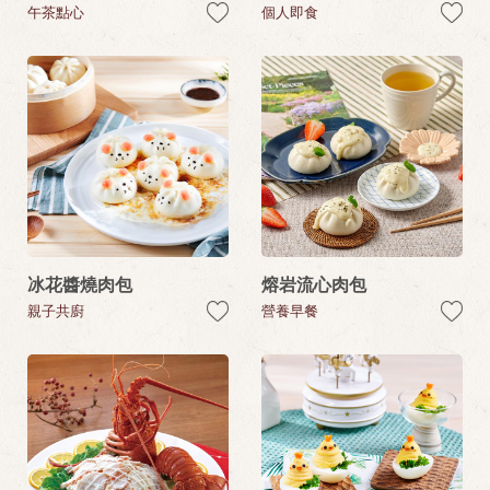
午茶點心
個人即食
冰花醬燒肉包
熔岩流心肉包
親子共廚
營養早餐