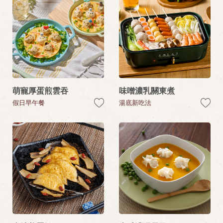
萌寵厚蛋煎雲吞
味噌濃乳關東煮
假日早午餐
湯底新吃法