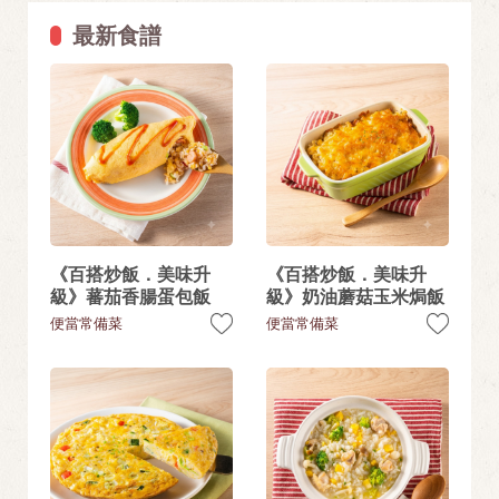
最新食譜
《百搭炒飯．美味升
《百搭炒飯．美味升
級》蕃茄香腸蛋包飯
級》奶油蘑菇玉米焗飯
便當常備菜
便當常備菜