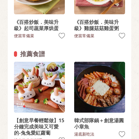
《百搭炒飯．美味升
《百搭炒飯．美味升
級》起司蔬菜厚烘蛋
級》雞腿菇菇雞蛋粥
便當常備菜
便當常備菜
推薦食譜
【創意早餐輕鬆做】15
韓式部隊鍋＋創意湯圓
分鐘完成美味又可愛
小章魚
的-兔兔愛紅蘿蔔
湯底新吃法