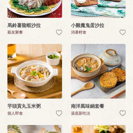
馬鈴薯龍蝦沙拉
小雞魔鬼蛋沙拉
親友聚餐
消暑輕食
芋頭貢丸玉米粥
南洋風味鍋套餐
個人即食
湯底新吃法