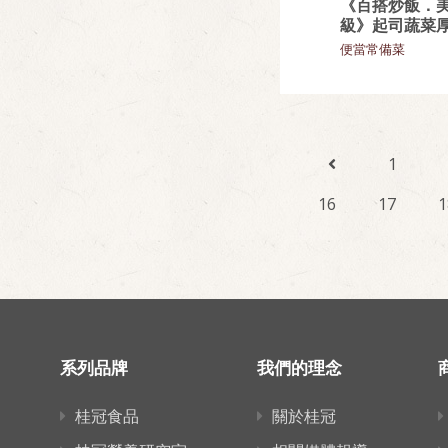
《百搭炒飯．
級》起司蔬菜
便當常備菜
1
16
17
1
系列品牌
我們的理念
桂冠食品
關於桂冠