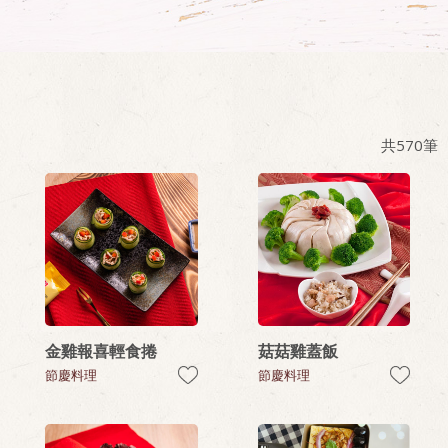
共
570
筆
金雞報喜輕食捲
菇菇雞蓋飯
節慶料理
節慶料理