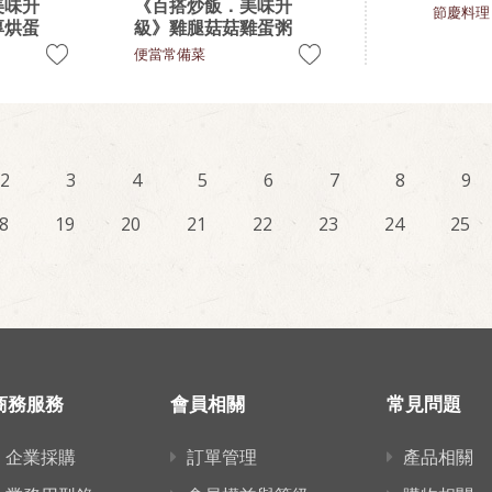
美味升
《百搭炒飯．美味升
節慶料理
厚烘蛋
級》雞腿菇菇雞蛋粥
便當常備菜
2
3
4
5
6
7
8
9
8
19
20
21
22
23
24
25
商務服務
會員相關
常見問題
企業採購
訂單管理
產品相關