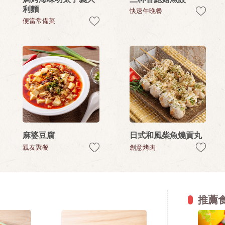
利麵
快速午晚餐
便當常備菜
麻婆豆腐
日式和風柴魚燒貢丸
親友聚餐
創意烤肉
推薦