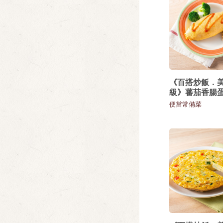
《百搭炒飯．
級》蕃茄香腸
便當常備菜