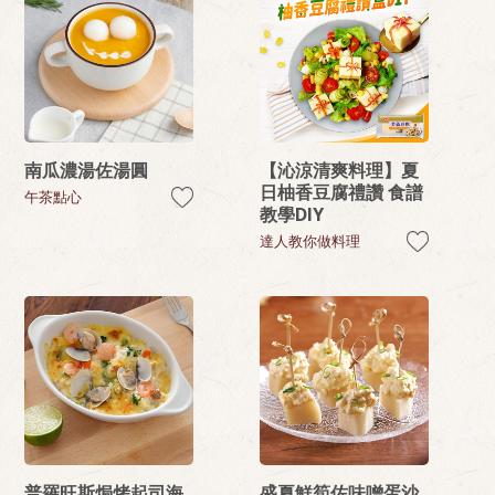
南瓜濃湯佐湯圓
【沁涼清爽料理】夏
日柚香豆腐禮讚 食譜
午茶點心
教學DIY
達人教你做料理
普羅旺斯焗烤起司海
盛夏鮮筍佐味噌蛋沙