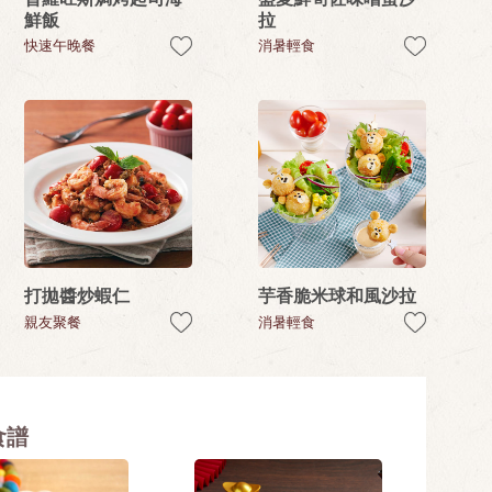
鮮飯
拉
快速午晚餐
消暑輕食
打拋醬炒蝦仁
芋香脆米球和風沙拉
親友聚餐
消暑輕食
食譜