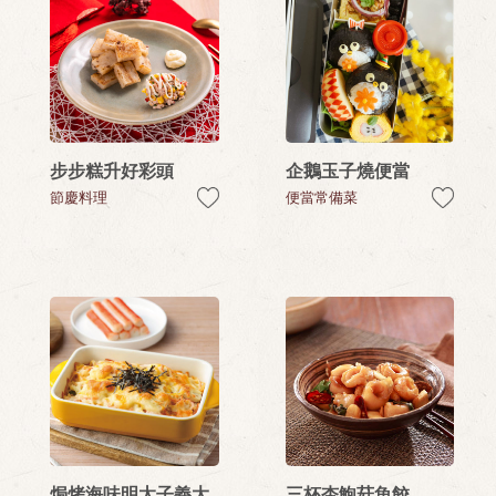
步步糕升好彩頭
企鵝玉子燒便當
節慶料理
便當常備菜
焗烤海味明太子義大
三杯杏鮑菇魚餃