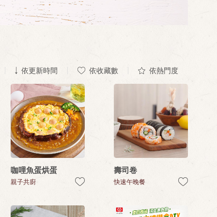
依更新時間
依收藏數
依熱門度
咖哩魚蛋烘蛋
壽司卷
親子共廚
快速午晚餐