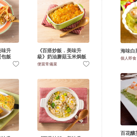
美味升
《百搭炒飯．美味升
海味白
蛋包飯
級》奶油蘑菇玉米焗飯
個人即食
便當常備菜
百花釀