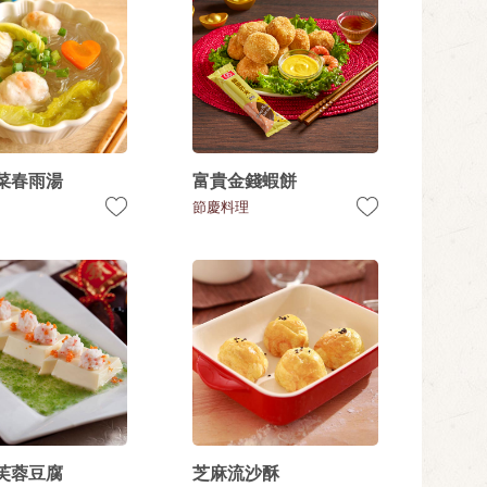
菜春雨湯
富貴金錢蝦餅
節慶料理
芙蓉豆腐
芝麻流沙酥