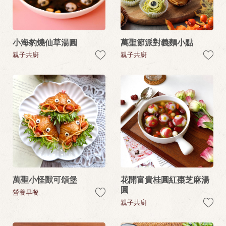
小海豹燒仙草湯圓
萬聖節派對義麵小點
親子共廚
親子共廚
萬聖小怪獸可頌堡
花開富貴桂圓紅棗芝麻湯
圓
營養早餐
親子共廚