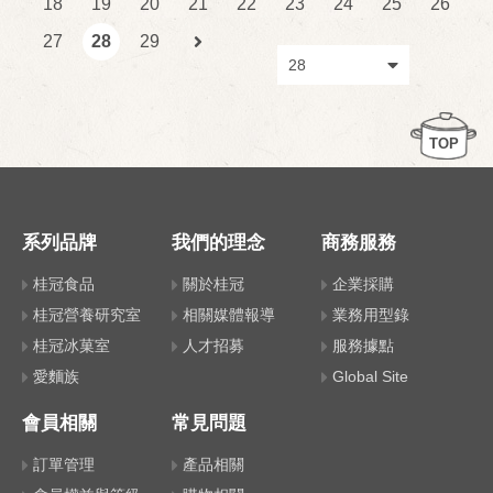
18
19
20
21
22
23
24
25
26
27
28
29
TOP
系列品牌
我們的理念
商務服務
桂冠食品
關於桂冠
企業採購
桂冠營養研究室
相關媒體報導
業務用型錄
桂冠冰菓室
人才招募
服務據點
愛麵族
Global Site
會員相關
常見問題
訂單管理
產品相關