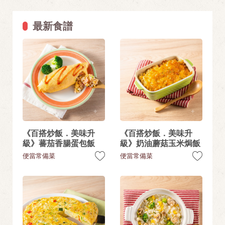
最新食譜
《百搭炒飯．美味升
《百搭炒飯．美味升
級》蕃茄香腸蛋包飯
級》奶油蘑菇玉米焗飯
便當常備菜
便當常備菜