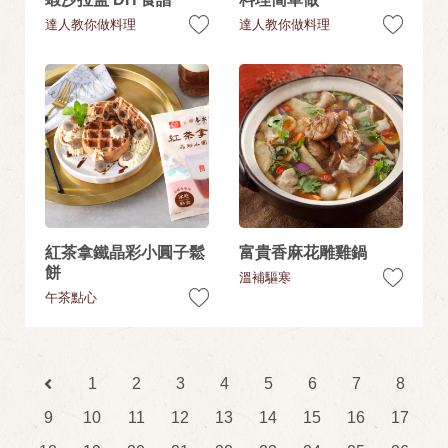
達人教你做料理
達人教你做料理
紅茶拿鐵晶彩小圓子鬆
富貴香麻花雕雞鍋
餅
溫補驅寒
午茶點心
1
2
3
4
5
6
7
8
9
10
11
12
13
14
15
16
17