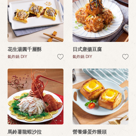
花生湯圓千層酥
日式唐揚豆腐
氣炸鍋 DIY
氣炸鍋 DIY
馬鈴薯龍蝦沙拉
營養爆蛋炸饅頭