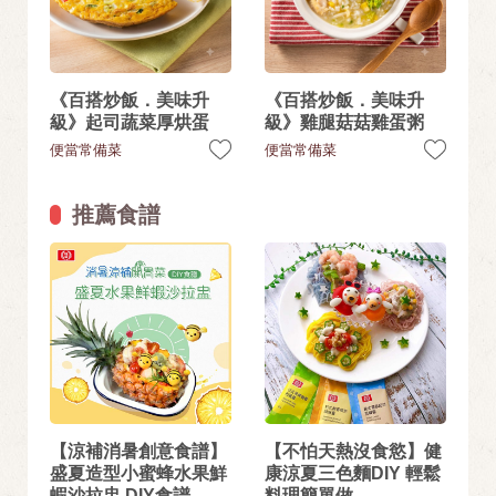
《百搭炒飯．美味升
《百搭炒飯．美味升
級》起司蔬菜厚烘蛋
級》雞腿菇菇雞蛋粥
便當常備菜
便當常備菜
推薦食譜
【涼補消暑創意食譜】
【不怕天熱沒食慾】健
盛夏造型小蜜蜂水果鮮
康涼夏三色麵DIY 輕鬆
蝦沙拉盅 DIY食譜
料理簡單做