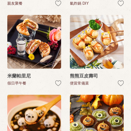
親友聚餐
氣炸鍋 DIY
米蘭帕里尼
熊熊豆皮壽司
假日早午餐
便當常備菜