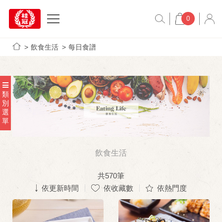
0
飲食生活
每日食譜
類
別
選
單
飲食生活
共
570
筆
依更新時間
依收藏數
依熱門度