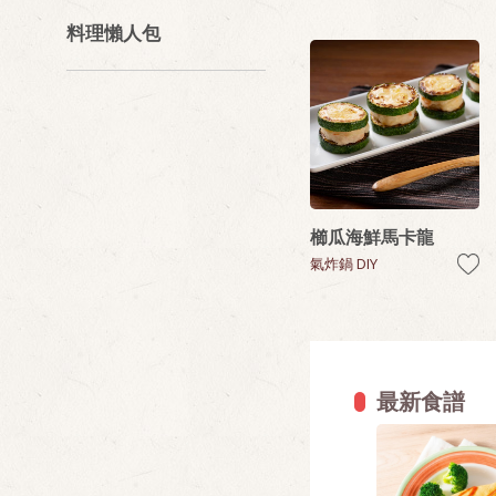
料理懶人包
櫛瓜海鮮馬卡龍
氣炸鍋 DIY
最新食譜