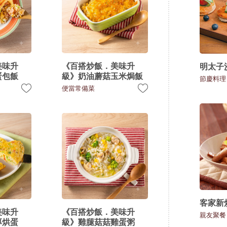
美味升
《百搭炒飯．美味升
明太子
蛋包飯
級》奶油蘑菇玉米焗飯
節慶料理
便當常備菜
客家新
美味升
《百搭炒飯．美味升
親友聚餐
厚烘蛋
級》雞腿菇菇雞蛋粥