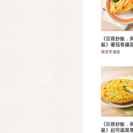
《百搭炒飯．
級》蕃茄香腸
便當常備菜
《百搭炒飯．
級》起司蔬菜