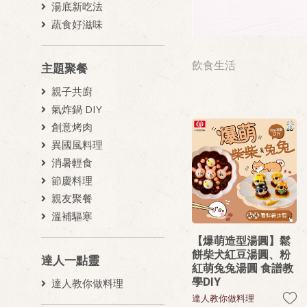
湯底新吃法
蔬食好滋味
飲食生活
主題聚餐
親子共廚
氣炸鍋 DIY
創意烤肉
異國風料理
消暑輕食
節慶料理
親友聚餐
溫補驅寒
【爆萌造型湯圓】鬆
餅柴犬紅豆湯圓、粉
達人一點靈
紅萌兔兔湯圓 食譜教
學DIY
達人教你做料理
達人教你做料理