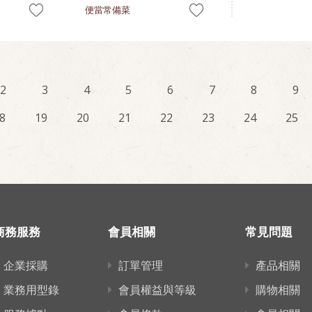
便當常備菜
2
3
4
5
6
7
8
9
8
19
20
21
22
23
24
25
商務服務
會員相關
常見問題
企業採購
訂單管理
產品相關
業務用型錄
會員權益與等級
購物相關