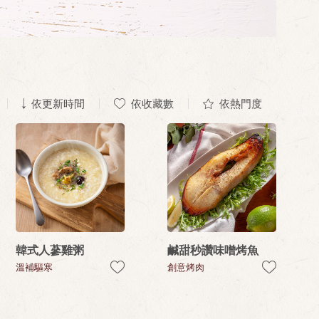
依更新時間
依收藏數
依熱門度
韓式人蔘雞粥
鹹甜秒讚味噌烤魚
溫補驅寒
創意烤肉