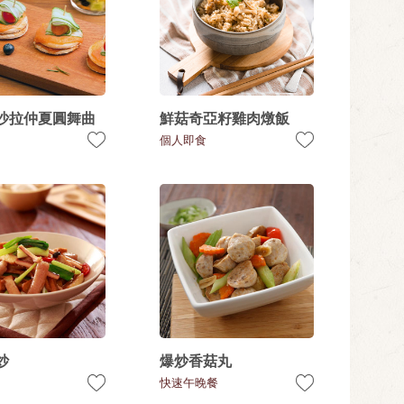
沙拉仲夏圓舞曲
鮮菇奇亞籽雞肉燉飯
個人即食
炒
爆炒香菇丸
快速午晚餐