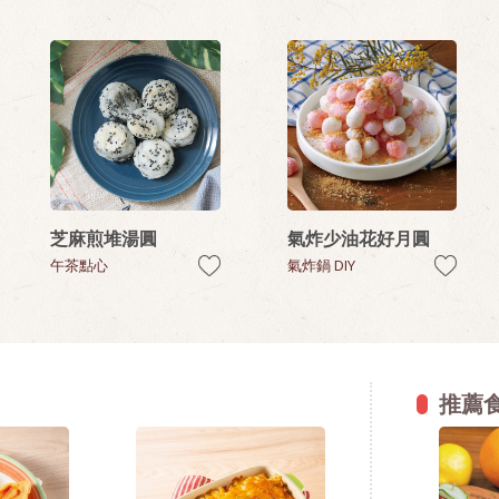
芝麻煎堆湯圓
氣炸少油花好月圓
午茶點心
氣炸鍋 DIY
推薦