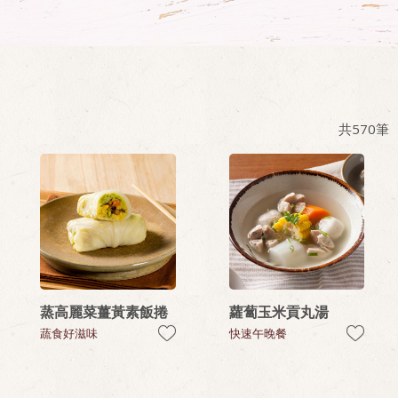
共
570
筆
蒸高麗菜薑黃素飯捲
蘿蔔玉米貢丸湯
蔬食好滋味
快速午晚餐