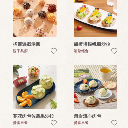
搖滾遊戲湯圓
甜橙培根帆船沙拉
親子共廚
消暑輕食
花花肉包佐蔬果沙拉
熔岩流心肉包
營養早餐
營養早餐