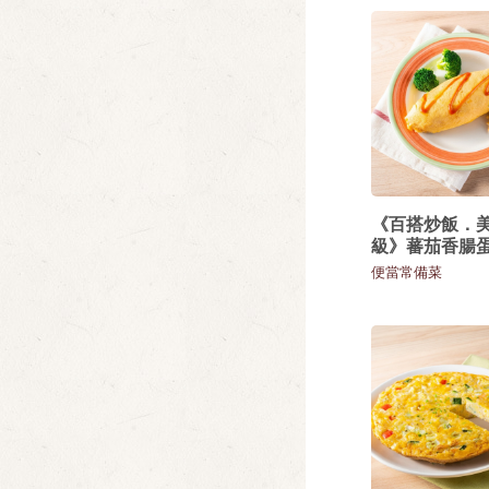
《百搭炒飯．
級》蕃茄香腸
便當常備菜