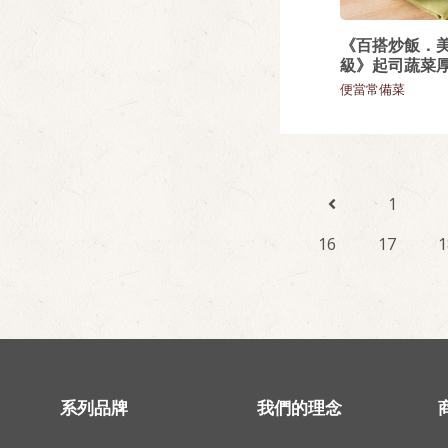
《百搭炒飯．
級》起司蔬菜
便當常備菜
1
16
17
1
系列品牌
我們的理念