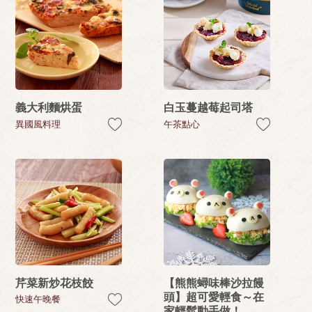
義大利麵烘蛋
白玉蔓越莓起司塔
異國風料理
午茶點心
芹菜新炒花枝餃
【熊熊蟳味棒沙拉饅
頭】超可愛輕食～在
快速午晚餐
家輕鬆動手做！