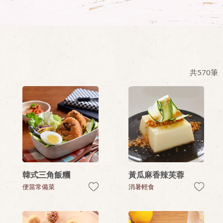
共
570
筆
韓式三角飯糰
黃瓜麻香辣芙蓉
便當常備菜
消暑輕食