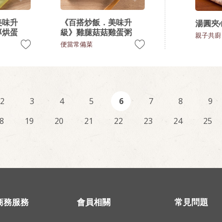
美味升
《百搭炒飯．美味升
湯圓夾
厚烘蛋
級》雞腿菇菇雞蛋粥
親子共廚
便當常備菜
2
3
4
5
6
7
8
9
8
19
20
21
22
23
24
25
商務服務
會員相關
常見問題