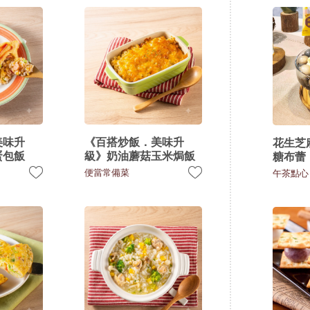
美味升
《百搭炒飯．美味升
花生芝
蛋包飯
級》奶油蘑菇玉米焗飯
糖布蕾
便當常備菜
午茶點心