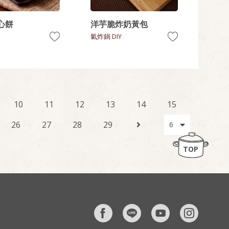
心餅
洋芋脆炸奶黃包
氣炸鍋 DIY
10
11
12
13
14
15
26
27
28
29
TOP