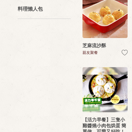
料理懶人包
芝麻流沙酥
親友聚餐
【活力早餐】三隻小
雞醬燒小肉包烘蛋 簡
單做，可愛又好吃！