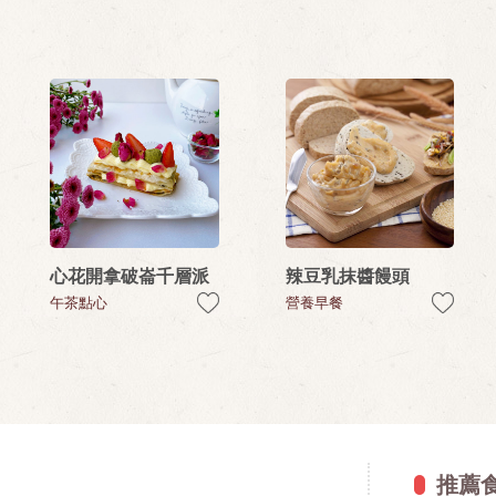
心花開拿破崙千層派
辣豆乳抹醬饅頭
午茶點心
營養早餐
推薦