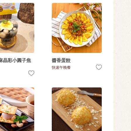
麻晶彩小圓子焦
醬香蛋餃
快速午晚餐