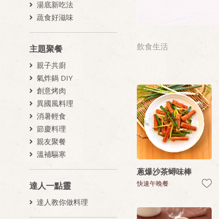
湯底新吃法
蔬食好滋味
飲食生活
主題聚餐
親子共廚
氣炸鍋 DIY
創意烤肉
異國風料理
消暑輕食
節慶料理
親友聚餐
溫補驅寒
蔥爆沙茶蟳味棒
快速午晚餐
達人一點靈
達人教你做料理