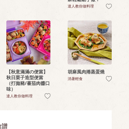
達人教你做料理
【秋意滿滿の便當】
胡麻風肉捲蒸蛋燒
秋日栗子造型便當
消暑輕食
（打拋豬/蕃茄肉醬口
味）
達人教你做料理
食譜