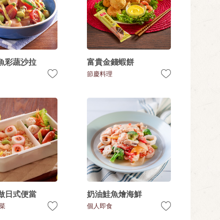
魚彩蔬沙拉
富貴金錢蝦餅
節慶料理
做日式便當
奶油鮭魚燴海鮮
菜
個人即食