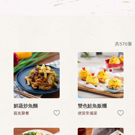
共
570
筆
鮮蔬炒魚麵
雙色鮭魚飯糰
親友聚餐
便當常備菜