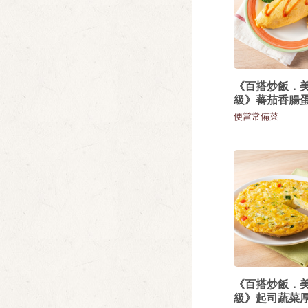
《百搭炒飯．
級》蕃茄香腸
便當常備菜
《百搭炒飯．
級》起司蔬菜