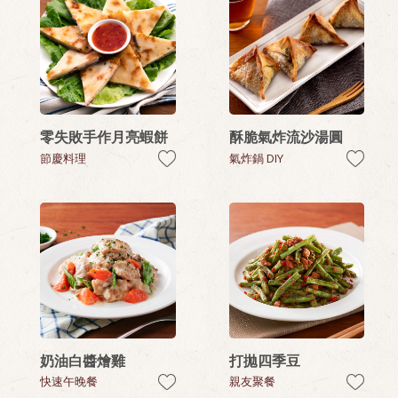
零失敗手作月亮蝦餅
酥脆氣炸流沙湯圓
節慶料理
氣炸鍋 DIY
奶油白醬燴雞
打拋四季豆
快速午晚餐
親友聚餐