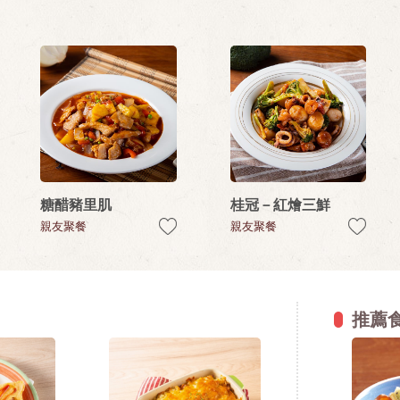
糖醋豬里肌
桂冠－紅燴三鮮
親友聚餐
親友聚餐
推薦