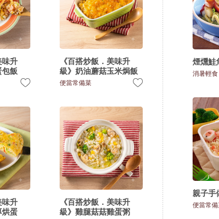
美味升
《百搭炒飯．美味升
煙燻鮭
蛋包飯
級》奶油蘑菇玉米焗飯
消暑輕食
便當常備菜
親子手
美味升
《百搭炒飯．美味升
便當常備
厚烘蛋
級》雞腿菇菇雞蛋粥