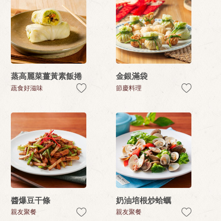
蒸高麗菜薑黃素飯捲
金銀滿袋
蔬食好滋味
節慶料理
醬爆豆干條
奶油培根炒蛤蠣
親友聚餐
親友聚餐