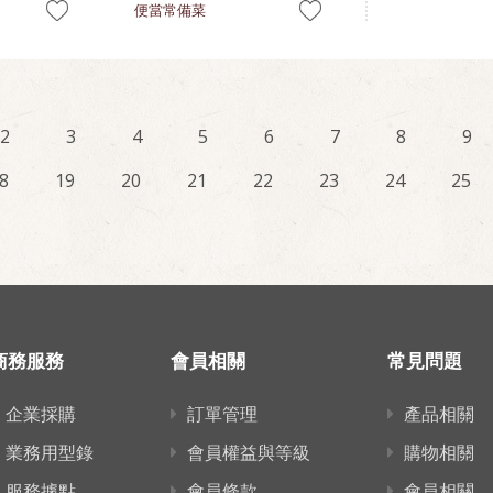
便當常備菜
2
3
4
5
6
7
8
9
8
19
20
21
22
23
24
25
商務服務
會員相關
常見問題
企業採購
訂單管理
產品相關
業務用型錄
會員權益與等級
購物相關
服務據點
會員條款
會員相關