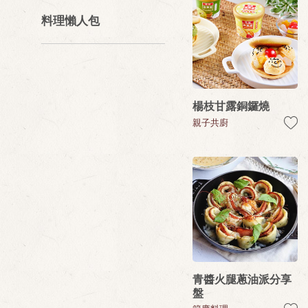
料理懶人包
楊枝甘露銅鑼燒
親子共廚
青醬火腿蔥油派分享
盤