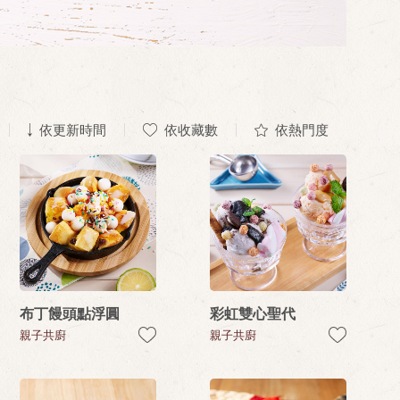
依更新時間
依收藏數
依熱門度
布丁饅頭點浮圓
彩虹雙心聖代
親子共廚
親子共廚