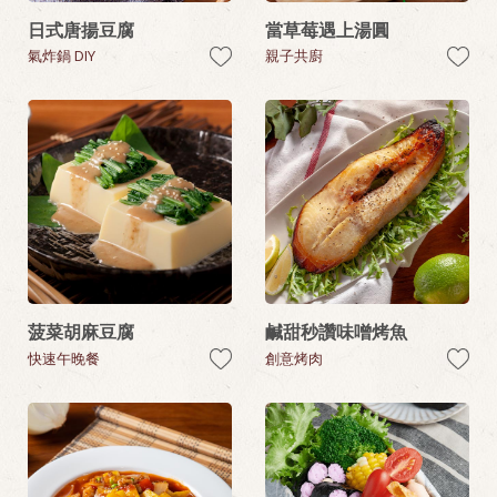
日式唐揚豆腐
當草莓遇上湯圓
氣炸鍋 DIY
親子共廚
菠菜胡麻豆腐
鹹甜秒讚味噌烤魚
快速午晚餐
創意烤肉