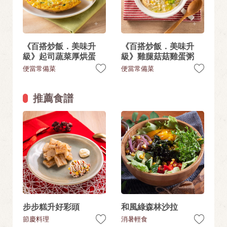
《百搭炒飯．美味升
《百搭炒飯．美味升
級》起司蔬菜厚烘蛋
級》雞腿菇菇雞蛋粥
便當常備菜
便當常備菜
推薦食譜
步步糕升好彩頭
和風綠森林沙拉
節慶料理
消暑輕食