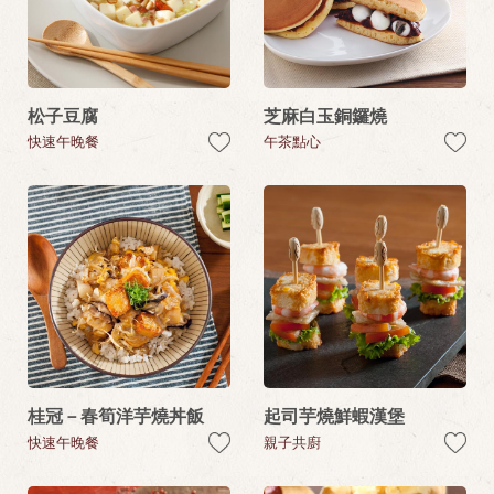
松子豆腐
芝麻白玉銅鑼燒
快速午晚餐
午茶點心
桂冠－春筍洋芋燒丼飯
起司芋燒鮮蝦漢堡
快速午晚餐
親子共廚