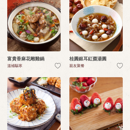
富貴香麻花雕雞鍋
桂圓銀耳紅棗湯圓
溫補驅寒
親友聚餐