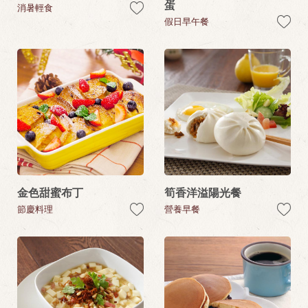
蛋
消暑輕食
假日早午餐
金色甜蜜布丁
筍香洋溢陽光餐
節慶料理
營養早餐