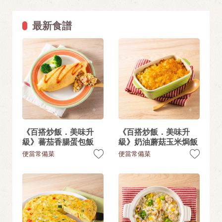
最新食譜
《百搭炒飯．美味升
《百搭炒飯．美味升
級》蕃茄香腸蛋包飯
級》奶油蘑菇玉米焗飯
便當常備菜
便當常備菜