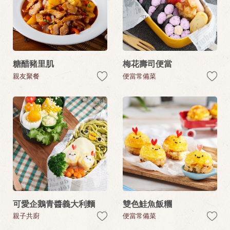
糖醋豬里肌
梅花壽司便當
親友聚餐
便當常備菜
可愛企鵝青醬義大利麵
雙色鮭魚飯糰
親子共廚
便當常備菜