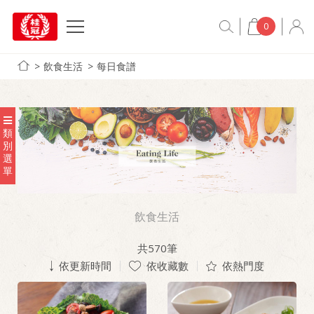
0
飲食生活
每日食譜
類
別
選
單
飲食生活
共
570
筆
依更新時間
依收藏數
依熱門度