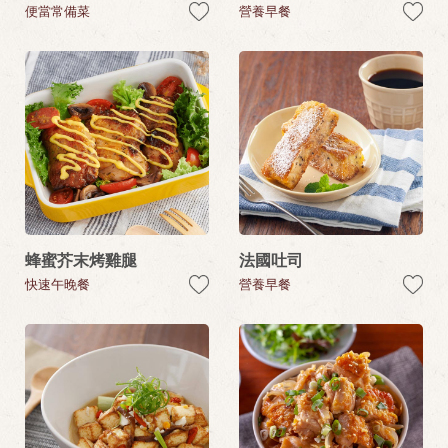
便當常備菜
營養早餐
蜂蜜芥末烤雞腿
法國吐司
快速午晚餐
營養早餐