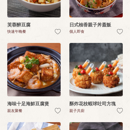
芙蓉醉豆腐
日式柚香親子丼蓋飯
快速午晚餐
個人即食
海味十足海鮮豆腐煲
酥炸花枝蝦球吐司方塊
親友聚餐
親子共廚