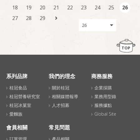
18
19
20
21
22
23
24
25
26
27
28
29
TOP
系列品牌
我們的理念
商務服務
桂冠食品
關於桂冠
企業採購
桂冠營養研究室
相關媒體報導
業務用型錄
桂冠冰菓室
人才招募
服務據點
愛麵族
Global Site
會員相關
常見問題
訂單管理
產品相關