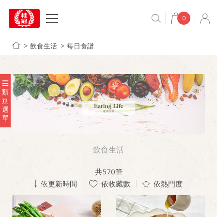
0
飲食生活
每日食譜
類
別
選
單
飲食生活
共
570
筆
依更新時間
依收藏數
依熱門度