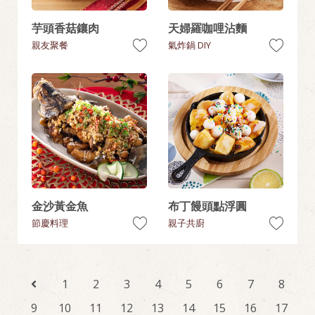
芋頭香菇鑲肉
天婦羅咖哩沾麵
親友聚餐
氣炸鍋 DIY
金沙黃金魚
布丁饅頭點浮圓
節慶料理
親子共廚
1
2
3
4
5
6
7
8
9
10
11
12
13
14
15
16
17