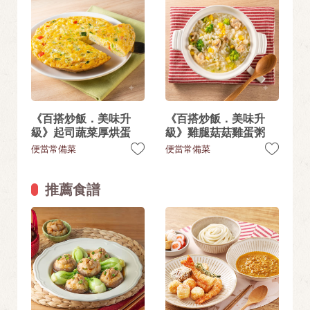
《百搭炒飯．美味升
《百搭炒飯．美味升
級》起司蔬菜厚烘蛋
級》雞腿菇菇雞蛋粥
便當常備菜
便當常備菜
推薦食譜