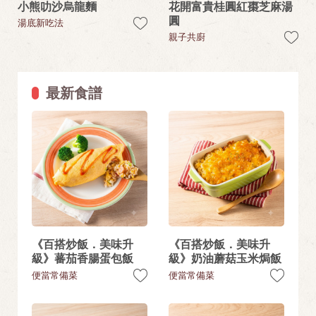
小熊叻沙烏龍麵
花開富貴桂圓紅棗芝麻湯
圓
湯底新吃法
親子共廚
最新食譜
《百搭炒飯．美味升
《百搭炒飯．美味升
級》蕃茄香腸蛋包飯
級》奶油蘑菇玉米焗飯
便當常備菜
便當常備菜