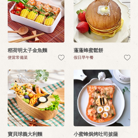
稻荷明太子金魚麵
蓬蓬蜂蜜鬆餅
便當常備菜
假日早午餐
寶貝球義大利麵
小蜜蜂焗烤吐司披薩