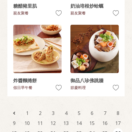
糖醋豬里肌
奶油培根炒蛤蠣
親友聚餐
親友聚餐
炸醬麵捲餅
御品八珍佛跳牆
假日早午餐
節慶料理
1
2
3
4
5
6
7
8
9
10
11
12
13
14
15
16
17