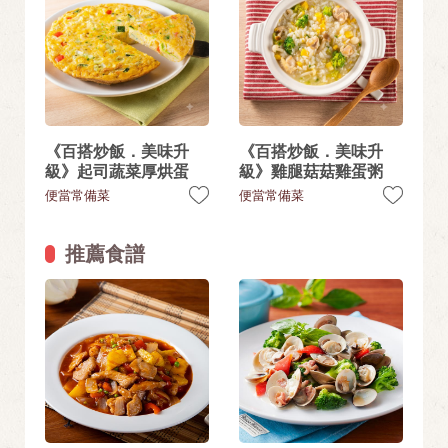
《百搭炒飯．美味升
《百搭炒飯．美味升
級》起司蔬菜厚烘蛋
級》雞腿菇菇雞蛋粥
便當常備菜
便當常備菜
推薦食譜