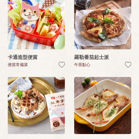
卡通造型便當
羅勒番茄起士派
便當常備菜
午茶點心