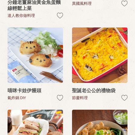
分鐘老薑麻油黃金魚蛋麵
異國風料理
線輕鬆上菜
達人教你做料理
喵咪卡娃伊饅頭
聖誕老公公的禮物袋
氣炸鍋 DIY
節慶料理