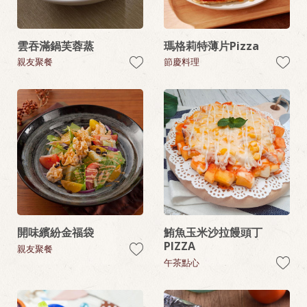
雲吞滿鍋芙蓉蒸
瑪格莉特薄片Pizza
親友聚餐
節慶料理
開味繽紛金福袋
鮪魚玉米沙拉饅頭丁
PIZZA
親友聚餐
午茶點心