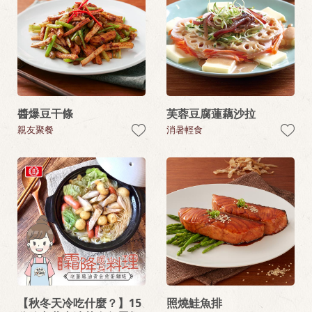
醬爆豆干條
芙蓉豆腐蓮藕沙拉
親友聚餐
消暑輕食
【秋冬天冷吃什麼？】15
照燒鮭魚排