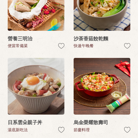
營養三明治
沙茶香菇餃乾麵
便當常備菜
快速午晚餐
日系雲朵親子丼
烏金榮耀散壽司
湯底新吃法
節慶料理