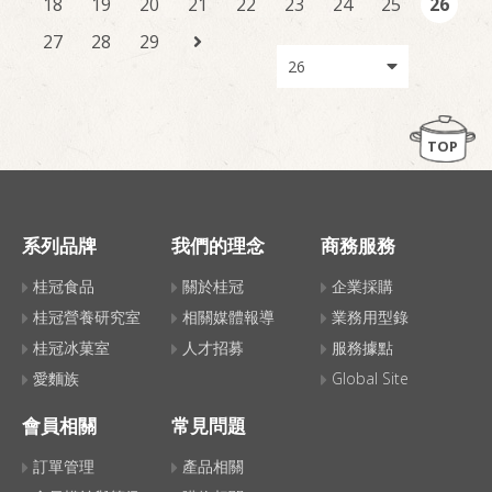
18
19
20
21
22
23
24
25
26
27
28
29
TOP
系列品牌
我們的理念
商務服務
桂冠食品
關於桂冠
企業採購
桂冠營養研究室
相關媒體報導
業務用型錄
桂冠冰菓室
人才招募
服務據點
愛麵族
Global Site
會員相關
常見問題
訂單管理
產品相關