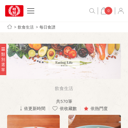
0
飲食生活
每日食譜
類
別
選
單
飲食生活
共
570
筆
依更新時間
依收藏數
依熱門度