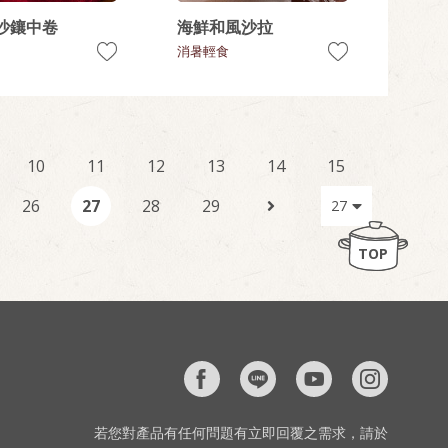
沙鑲中卷
海鮮和風沙拉
消暑輕食
10
11
12
13
14
15
26
27
28
29
TOP
若您對產品有任何問題有立即回覆之需求，請於