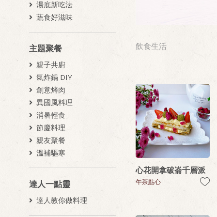
湯底新吃法
蔬食好滋味
飲食生活
主題聚餐
親子共廚
氣炸鍋 DIY
創意烤肉
異國風料理
消暑輕食
節慶料理
親友聚餐
溫補驅寒
心花開拿破崙千層派
午茶點心
達人一點靈
達人教你做料理