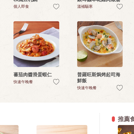
個人即食
溫補驅寒
蕃茄肉醬滑蛋蝦仁
普羅旺斯焗烤起司海
鮮飯
快速午晚餐
快速午晚餐
推薦