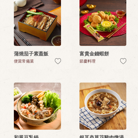
蒲燒茄子素蓋飯
富貴金錢蝦餅
便當常備菜
節慶料理
和風豆乳鍋
銀耳蟲草花雞肉燉湯