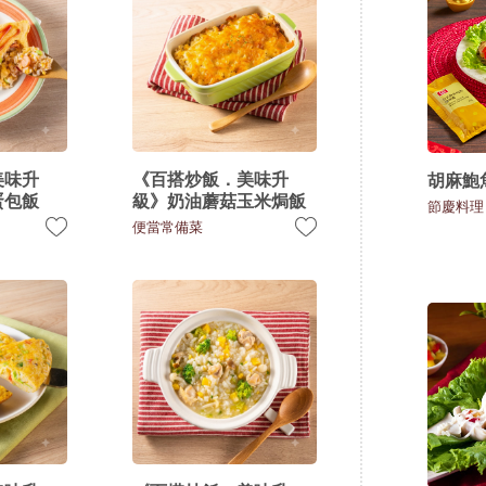
美味升
《百搭炒飯．美味升
胡麻鮑
蛋包飯
級》奶油蘑菇玉米焗飯
節慶料理
便當常備菜