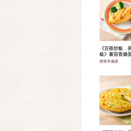
《百搭炒飯．
級》蕃茄香腸
便當常備菜