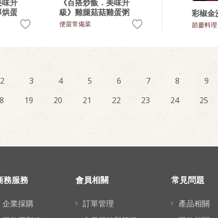
美味升
《百搭炒飯．美味升
厚烘蛋
級》雞腿菇菇雞蛋粥
彩椒金
便當常備菜
節慶料理
2
3
4
5
6
7
8
9
8
19
20
21
22
23
24
25
商務服務
會員相關
常見問題
企業採購
訂單管理
產品相關