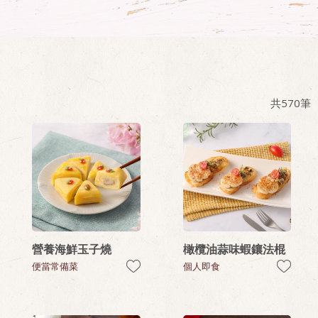
共
570
筆
營養海鮮玉子燒
橄欖油蒜味蝦鑲法棍
便當常備菜
個人即食