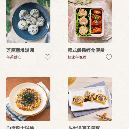
芝麻煎堆湯圓
韓式飯捲輕食便當
午茶點心
快速午晚餐
印度風大阪燒
花生湯圓千層酥