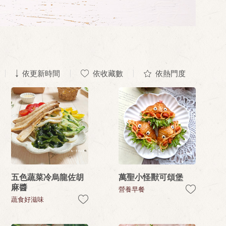
依更新時間
依收藏數
依熱門度
五色蔬菜冷烏龍佐胡
萬聖小怪獸可頌堡
麻醬
營養早餐
蔬食好滋味