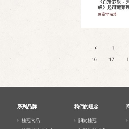
《百搭炒飯．
級》起司蔬菜
便當常備菜
1
16
17
1
系列品牌
我們的理念
桂冠食品
關於桂冠