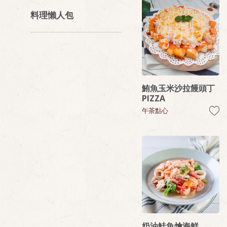
料理懶人包
鮪魚玉米沙拉饅頭丁
PIZZA
午茶點心
奶油鮭魚燴海鮮