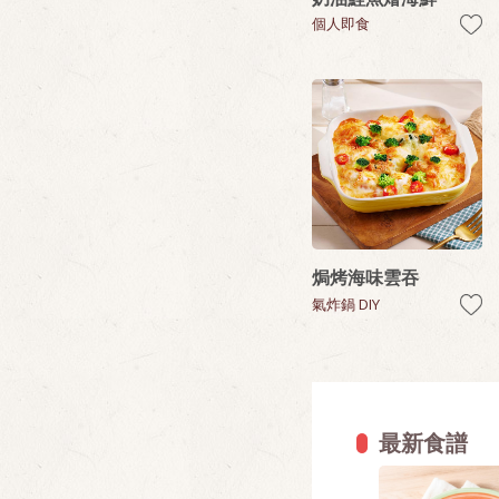
個人即食
焗烤海味雲吞
氣炸鍋 DIY
最新食譜