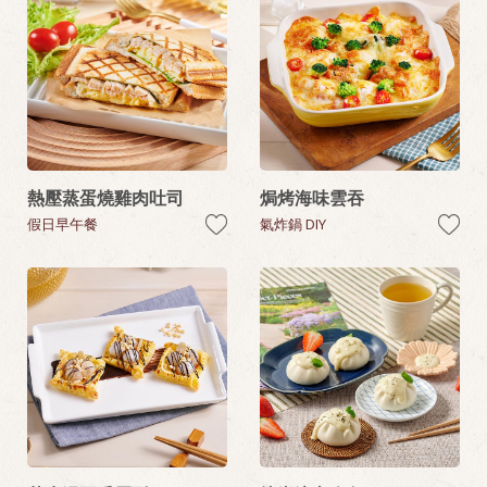
熱壓蒸蛋燒雞肉吐司
焗烤海味雲吞
假日早午餐
氣炸鍋 DIY