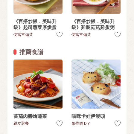
《百搭炒飯．美味升
《百搭炒飯．美味升
級》起司蔬菜厚烘蛋
級》雞腿菇菇雞蛋粥
便當常備菜
便當常備菜
推薦食譜
蕃茄肉醬燴蔬菜
喵咪卡娃伊饅頭
親友聚餐
氣炸鍋 DIY