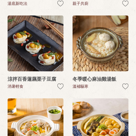
湯底新吃法
親子共廚
涼拌百香蓮藕栗子豆腐
冬季暖心麻油雞湯飯
消暑輕食
溫補驅寒