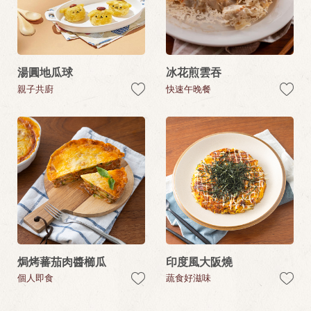
湯圓地瓜球
冰花煎雲吞
親子共廚
快速午晚餐
焗烤蕃茄肉醬櫛瓜
印度風大阪燒
個人即食
蔬食好滋味