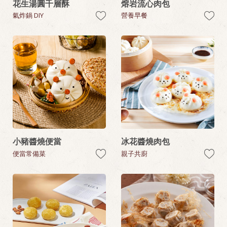
花生湯圓千層酥
熔岩流心肉包
氣炸鍋 DIY
營養早餐
小豬醬燒便當
冰花醬燒肉包
便當常備菜
親子共廚