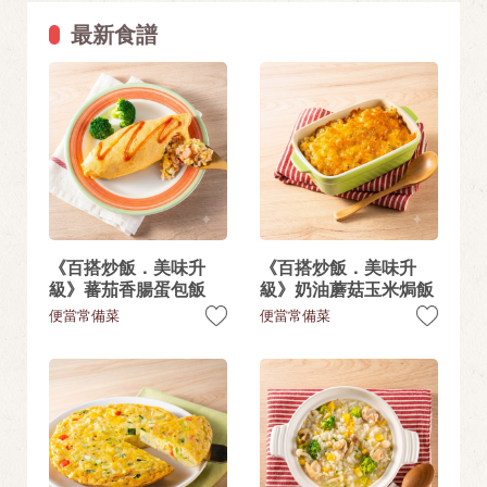
最新食譜
《百搭炒飯．美味升
《百搭炒飯．美味升
級》蕃茄香腸蛋包飯
級》奶油蘑菇玉米焗飯
便當常備菜
便當常備菜