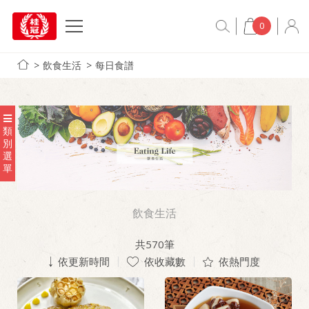
0
飲食生活
每日食譜
類
別
選
單
飲食生活
共
570
筆
依更新時間
依收藏數
依熱門度