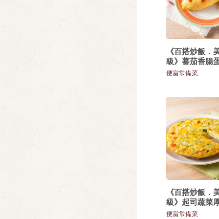
《百搭炒飯．
級》蕃茄香腸
便當常備菜
《百搭炒飯．
級》起司蔬菜
便當常備菜