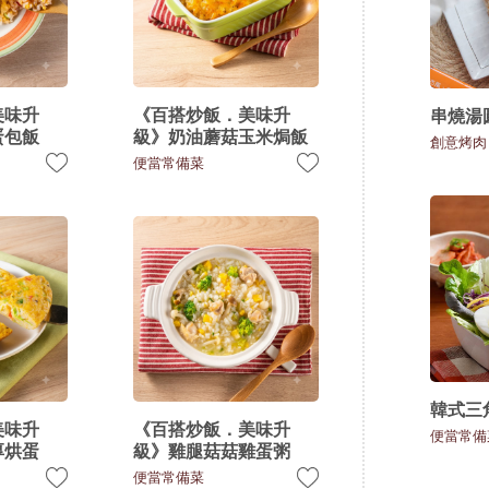
美味升
《百搭炒飯．美味升
串燒湯
蛋包飯
級》奶油蘑菇玉米焗飯
創意烤肉
便當常備菜
韓式三
美味升
《百搭炒飯．美味升
便當常備
厚烘蛋
級》雞腿菇菇雞蛋粥
便當常備菜