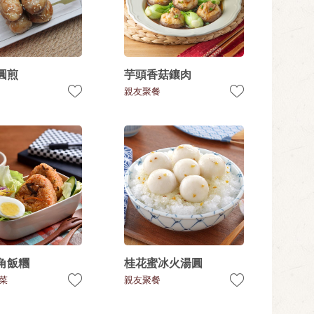
圓煎
芋頭香菇鑲肉
親友聚餐
角飯糰
桂花蜜冰火湯圓
菜
親友聚餐