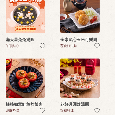
滿天星兔兔湯圓
全素流心玉米可樂餅
午茶點心
蔬食好滋味
柿柿如意鮭魚炒飯盅
花好月圓炸湯圓
節慶料理
節慶料理