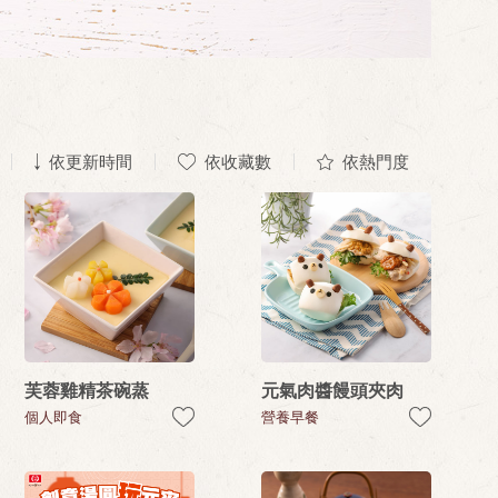
依更新時間
依收藏數
依熱門度
芙蓉雞精茶碗蒸
元氣肉醬饅頭夾肉
個人即食
營養早餐