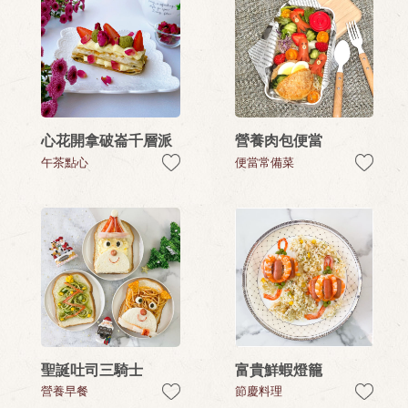
心花開拿破崙千層派
營養肉包便當
午茶點心
便當常備菜
聖誕吐司三騎士
富貴鮮蝦燈籠
營養早餐
節慶料理