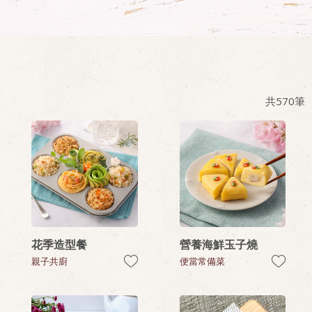
共
570
筆
花季造型餐
營養海鮮玉子燒
親子共廚
便當常備菜