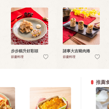
步步糕升好彩頭
諸事大吉豬肉捲
節慶料理
節慶料理
推薦