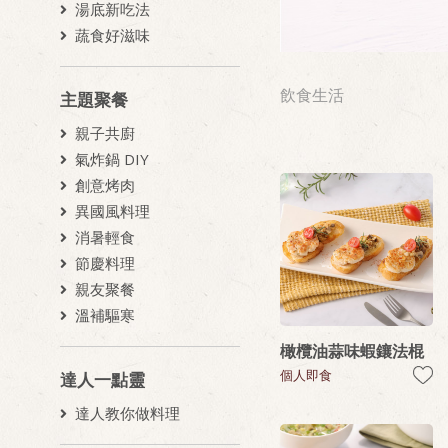
湯底新吃法
蔬食好滋味
飲食生活
主題聚餐
親子共廚
氣炸鍋 DIY
創意烤肉
異國風料理
消暑輕食
節慶料理
親友聚餐
溫補驅寒
橄欖油蒜味蝦鑲法棍
個人即食
達人一點靈
達人教你做料理