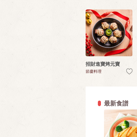
招財進寶烤元寶
節慶料理
最新食譜