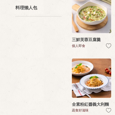
料理懶人包
三鮮芙蓉豆腐羹
個人即食
全素粉紅醬義大利麵
蔬食好滋味