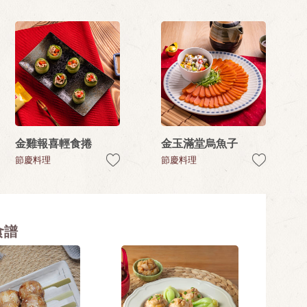
金雞報喜輕食捲
金玉滿堂烏魚子
節慶料理
節慶料理
食譜