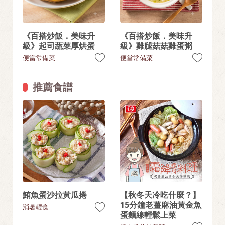
《百搭炒飯．美味升
《百搭炒飯．美味升
級》起司蔬菜厚烘蛋
級》雞腿菇菇雞蛋粥
便當常備菜
便當常備菜
推薦食譜
鮪魚蛋沙拉黃瓜捲
【秋冬天冷吃什麼？】
15分鐘老薑麻油黃金魚
消暑輕食
蛋麵線輕鬆上菜