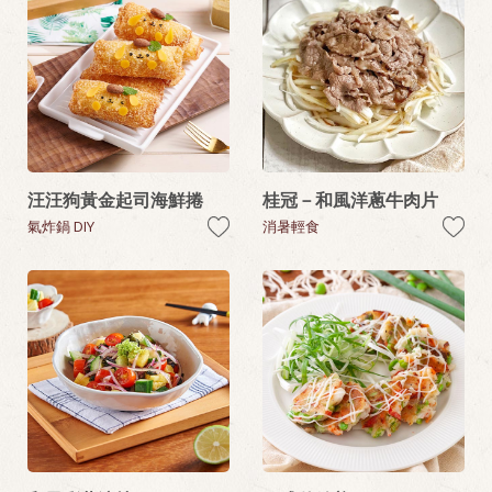
汪汪狗黃金起司海鮮捲
桂冠－和風洋蔥牛肉片
氣炸鍋 DIY
消暑輕食