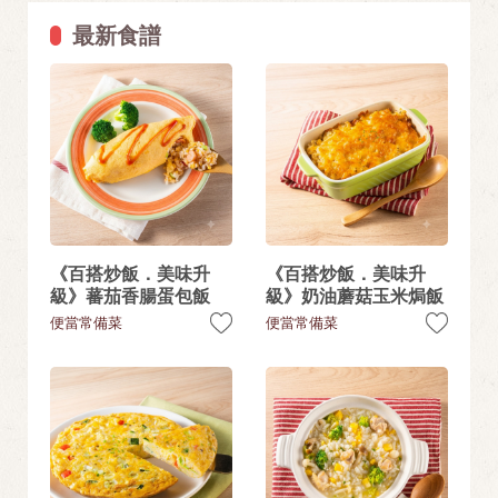
最新食譜
《百搭炒飯．美味升
《百搭炒飯．美味升
級》蕃茄香腸蛋包飯
級》奶油蘑菇玉米焗飯
便當常備菜
便當常備菜