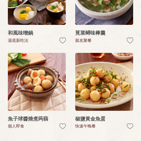
和風味噌鍋
莧菜蟳味棒羹
湯底新吃法
親友聚餐
魚子球醬燒煮蒟蒻
椒鹽黃金魚蛋
個人即食
快速午晚餐