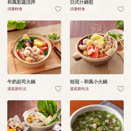
和風彩蔬涼拌
日式什錦煎
消暑輕食
消暑輕食
牛奶起司火鍋
桂冠－和風小火鍋
湯底新吃法
湯底新吃法