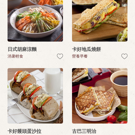
日式胡麻涼麵
卡好地瓜燒餅
消暑輕食
營養早餐
卡好饅頭蛋沙拉
古巴三明治