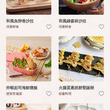
和風魚卵卷沙拉
和風綠森林沙拉
消暑輕食
消暑輕食
炸蝦起司海鮮燉飯
火腿蛋蔥抓餅聖誕樹
便當常備菜
節慶料理