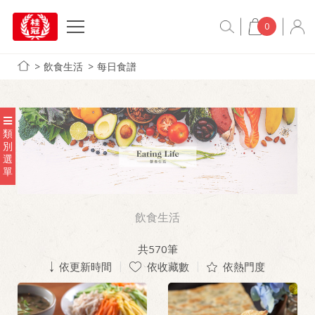
0
飲食生活
每日食譜
類
別
選
單
飲食生活
共
570
筆
依更新時間
依收藏數
依熱門度