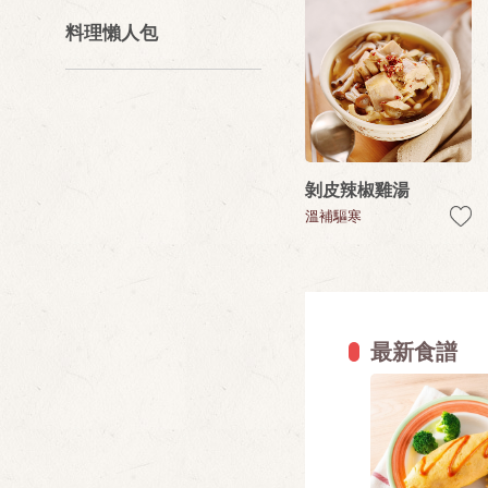
料理懶人包
剝皮辣椒雞湯
溫補驅寒
最新食譜