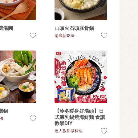
釀湯圓
山頭火石頭豚骨鍋
湯底新吃法
噌鍋
【冷冬暖身好湯頭】日
式濃乳鍋燒海鮮麵 食譜
法
教學DIY
達人教你做料理