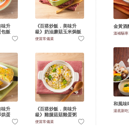
美味升
《百搭炒飯．美味升
金黃酒
蛋包飯
級》奶油蘑菇玉米焗飯
溫補驅寒
便當常備菜
和風味
美味升
《百搭炒飯．美味升
湯底新吃
厚烘蛋
級》雞腿菇菇雞蛋粥
便當常備菜