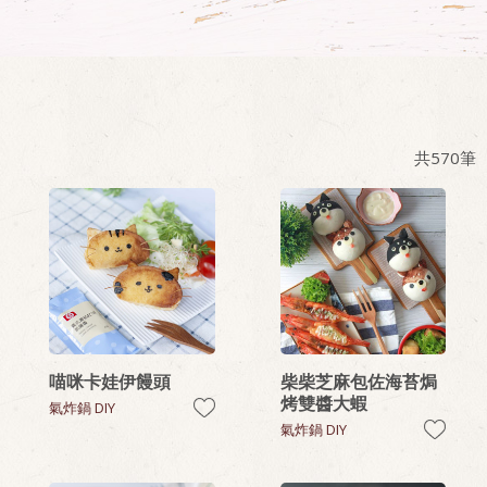
共
570
筆
喵咪卡娃伊饅頭
柴柴芝麻包佐海苔焗
烤雙醬大蝦
氣炸鍋 DIY
氣炸鍋 DIY