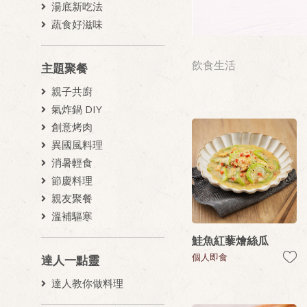
湯底新吃法
蔬食好滋味
飲食生活
主題聚餐
親子共廚
氣炸鍋 DIY
創意烤肉
異國風料理
消暑輕食
節慶料理
親友聚餐
溫補驅寒
鮭魚紅藜燴絲瓜
個人即食
達人一點靈
達人教你做料理