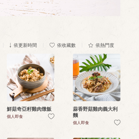
依更新時間
依收藏數
依熱門度
鮮菇奇亞籽雞肉燉飯
蒜香野菇雞肉義大利
麵
個人即食
個人即食