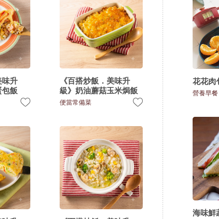
美味升
《百搭炒飯．美味升
花花肉
蛋包飯
級》奶油蘑菇玉米焗飯
營養早餐
便當常備菜
海味鮮