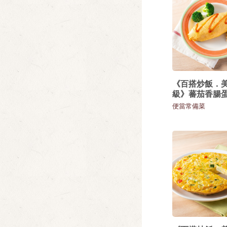
《百搭炒飯．
級》蕃茄香腸
便當常備菜