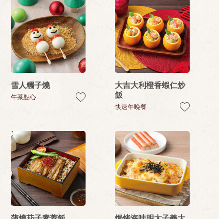
雪人糰子燒
大吉大利橙香蝦仁炒
飯
午茶點心
快速午晚餐
蒲燒茄子素蓋飯
焗烤海味明太子義大