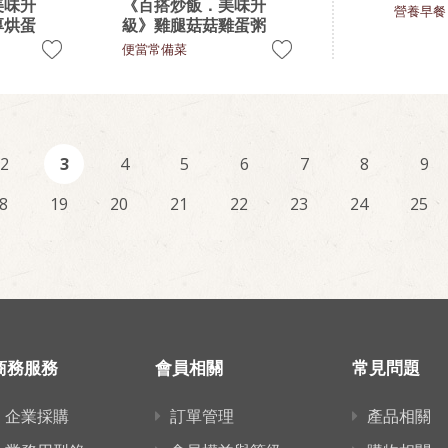
美味升
《百搭炒飯．美味升
營養早餐
厚烘蛋
級》雞腿菇菇雞蛋粥
便當常備菜
2
3
4
5
6
7
8
9
8
19
20
21
22
23
24
25
商務服務
會員相關
常見問題
企業採購
訂單管理
產品相關