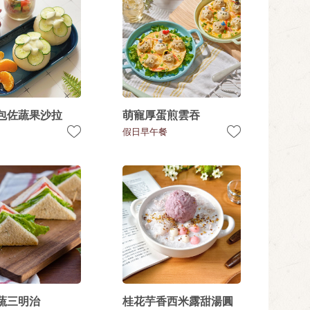
包佐蔬果沙拉
萌寵厚蛋煎雲吞
假日早午餐
蔬三明治
桂花芋香西米露甜湯圓