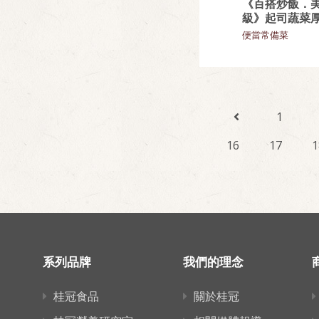
《百搭炒飯．
級》起司蔬菜
便當常備菜
1
16
17
1
系列品牌
我們的理念
桂冠食品
關於桂冠