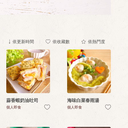
依更新時間
依收藏數
依熱門度
蒜香蝦奶油吐司
海味白菜春雨湯
個人即食
個人即食