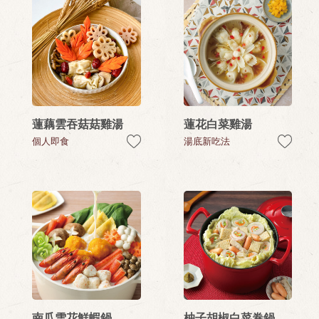
蓮藕雲吞菇菇雞湯
蓮花白菜雞湯
個人即食
湯底新吃法
南瓜雪花鮮蝦鍋
柚子胡椒白菜卷鍋