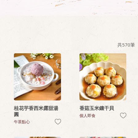
共
570
筆
桂花芋香西米露甜湯
香菇玉米鑲干貝
圓
個人即食
午茶點心