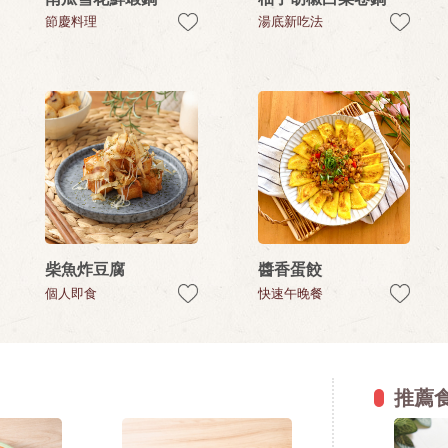
節慶料理
湯底新吃法
柴魚炸豆腐
醬香蛋餃
個人即食
快速午晚餐
推薦