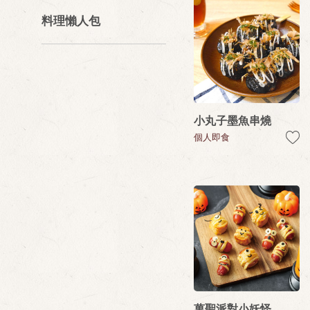
料理懶人包
小丸子墨魚串燒
個人即食
萬聖派對小妖怪