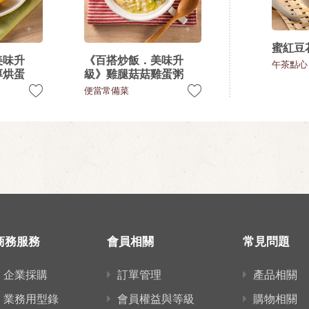
蜜紅豆
美味升
《百搭炒飯．美味升
午茶點心
厚烘蛋
級》雞腿菇菇雞蛋粥
便當常備菜
商務服務
會員相關
常見問題
企業採購
訂單管理
產品相關
業務用型錄
會員權益與等級
購物相關