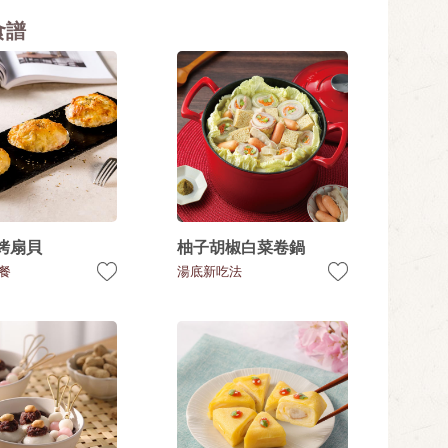
食譜
烤扇貝
柚子胡椒白菜卷鍋
餐
湯底新吃法