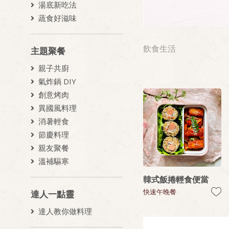
湯底新吃法
蔬食好滋味
飲食生活
主題聚餐
親子共廚
氣炸鍋 DIY
創意烤肉
異國風料理
消暑輕食
節慶料理
親友聚餐
溫補驅寒
韓式飯捲輕食便當
快速午晚餐
達人一點靈
達人教你做料理