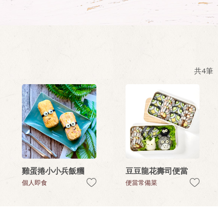
共
4
筆
雞蛋捲小小兵飯糰
豆豆龍花壽司便當
個人即食
便當常備菜