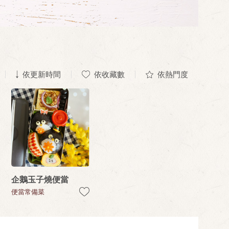
依更新時間
依收藏數
依熱門度
企鵝玉子燒便當
便當常備菜