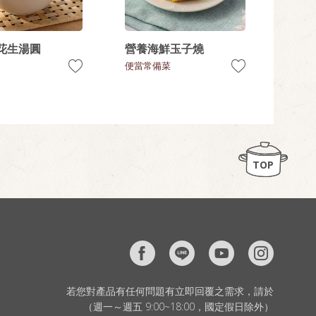
花生湯圓
營養海鮮玉子燒
便當常備菜
TOP
若您對產品有任何問題有立即回覆之需求，請於
（週一～週五 9:00~18:00，國定假日除外）