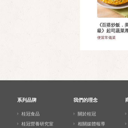
《百搭炒飯．
級》起司蔬菜
便當常備菜
系列品牌
我們的理念
桂冠食品
關於桂冠
桂冠營養研究室
相關媒體報導