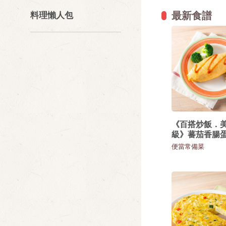
最新食譜
料理懶人包
《百搭炒飯．
級》蕃茄香腸
便當常備菜