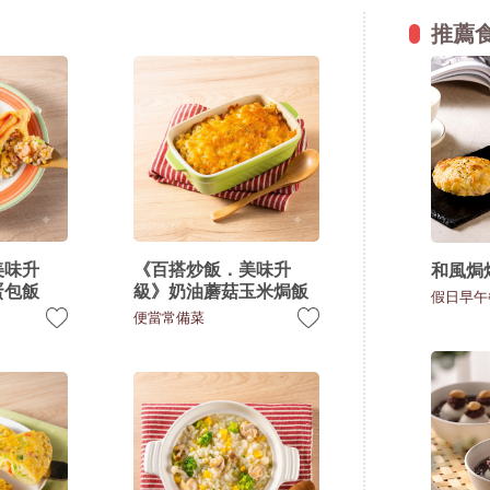
推薦
美味升
《百搭炒飯．美味升
和風焗
蛋包飯
級》奶油蘑菇玉米焗飯
假日早午
便當常備菜