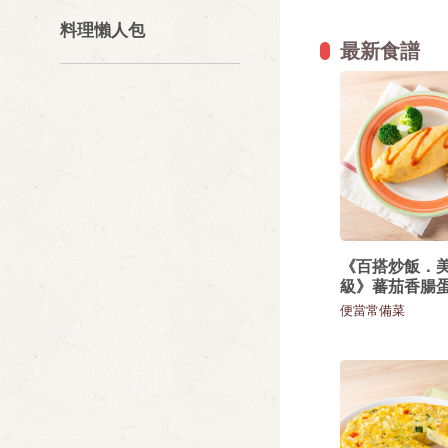
料理懶人包
最新食譜
《百搭炒飯．
級》蕃茄香腸
便當常備菜