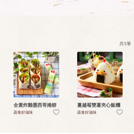
共
5
筆
全素炸雞墨西哥捲餅
蔓越莓雙薯夾心飯糰
蔬食好滋味
蔬食好滋味