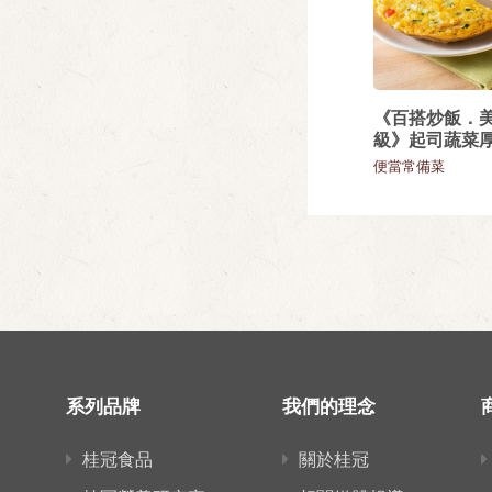
《百搭炒飯．
級》起司蔬菜
便當常備菜
系列品牌
我們的理念
桂冠食品
關於桂冠