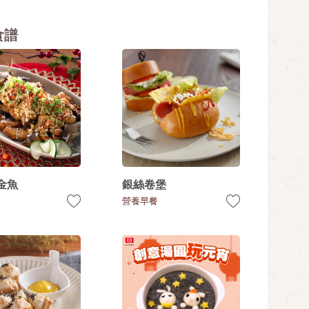
食譜
金魚
銀絲卷堡
營養早餐