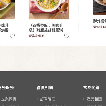
酥炸雲
美味升
《百搭炒飯．美味升
氣炸鍋 DI
厚烘蛋
級》雞腿菇菇雞蛋粥
便當常備菜
商務服務
會員相關
常見問題
企業採購
訂單管理
產品相關