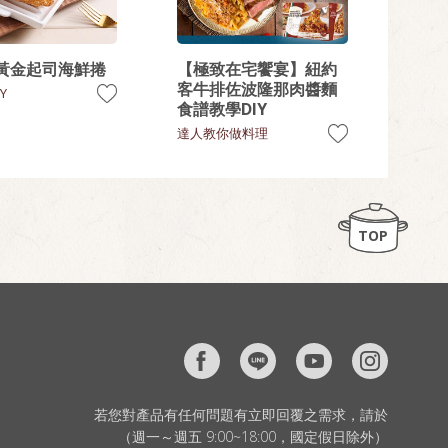
黃金起司海鮮捲
【極致在宅饗宴】紐約
客牛排佐波隆那肉醬麵
Y
食譜教學DIY
達人教你做料理
TOP
若您對產品有任何問題有立即回覆之需求，請於
（週一～週五 9:00~18:00，國定假日除外）