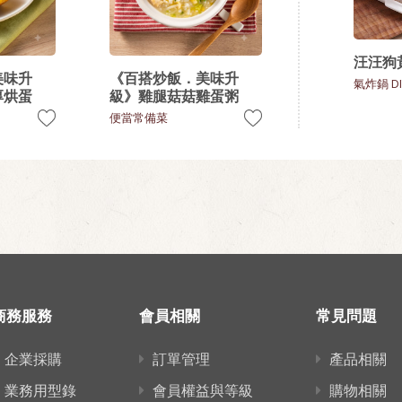
汪汪狗
美味升
《百搭炒飯．美味升
氣炸鍋 DI
厚烘蛋
級》雞腿菇菇雞蛋粥
便當常備菜
商務服務
會員相關
常見問題
企業採購
訂單管理
產品相關
業務用型錄
會員權益與等級
購物相關