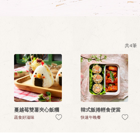
共
4
筆
蔓越莓雙薯夾心飯糰
韓式飯捲輕食便當
蔬食好滋味
快速午晚餐