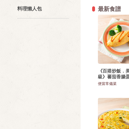
最新食譜
料理懶人包
《百搭炒飯．
級》蕃茄香腸
便當常備菜