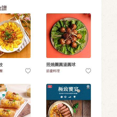
食譜
餃
照燒團圓湯圓球
餐
節慶料理