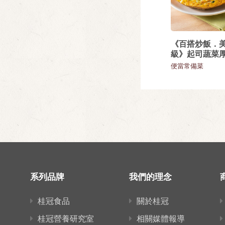
《百搭炒飯．
級》起司蔬菜
便當常備菜
系列品牌
我們的理念
桂冠食品
關於桂冠
桂冠營養研究室
相關媒體報導