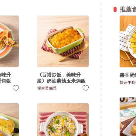
推薦
美味升
《百搭炒飯．美味升
醬香蛋
蛋包飯
級》奶油蘑菇玉米焗飯
快速午晚
便當常備菜