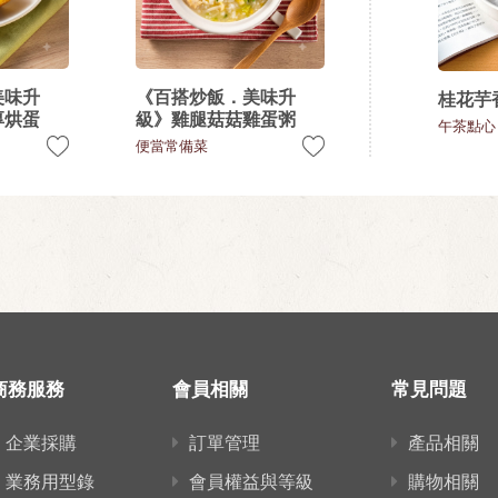
美味升
《百搭炒飯．美味升
桂花芋
厚烘蛋
級》雞腿菇菇雞蛋粥
午茶點心
便當常備菜
商務服務
會員相關
常見問題
企業採購
訂單管理
產品相關
業務用型錄
會員權益與等級
購物相關