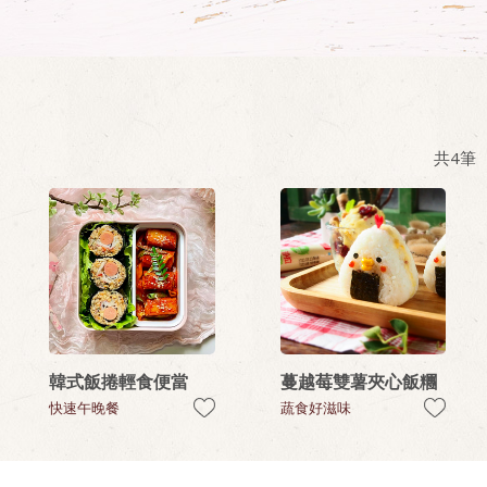
共
4
筆
韓式飯捲輕食便當
蔓越莓雙薯夾心飯糰
快速午晚餐
蔬食好滋味