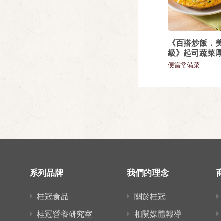
《百搭炒飯．
級》起司蔬菜
便當常備菜
系列品牌
我們的理念
桂冠食品
關於桂冠
桂冠營養研究室
相關媒體報導