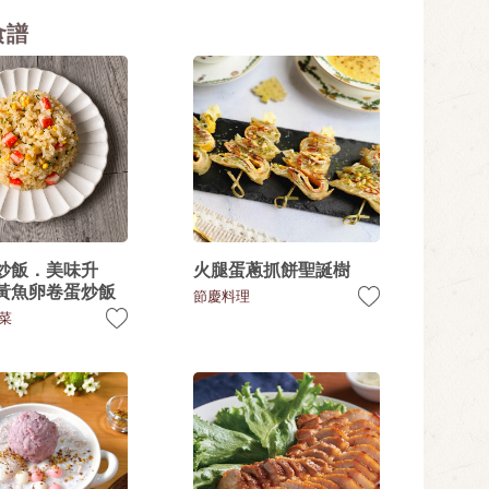
食譜
炒飯．美味升
火腿蛋蔥抓餅聖誕樹
黃魚卵卷蛋炒飯
節慶料理
菜