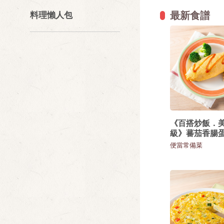
最新食譜
料理懶人包
《百搭炒飯．
級》蕃茄香腸
便當常備菜