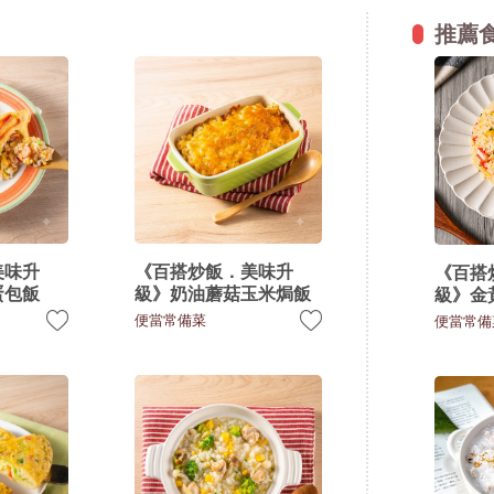
推薦
美味升
《百搭炒飯．美味升
《百搭
蛋包飯
級》奶油蘑菇玉米焗飯
級》金
便當常備菜
便當常備