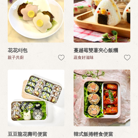
花花刈包
蔓越莓雙薯夾心飯糰
親子共廚
蔬食好滋味
豆豆龍花壽司便當
韓式飯捲輕食便當