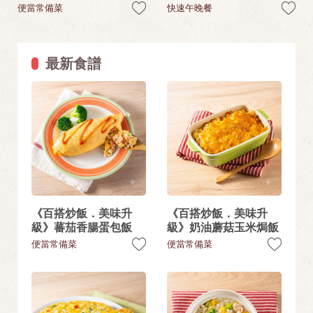
便當常備菜
快速午晚餐
最新食譜
《百搭炒飯．美味升
《百搭炒飯．美味升
級》蕃茄香腸蛋包飯
級》奶油蘑菇玉米焗飯
便當常備菜
便當常備菜