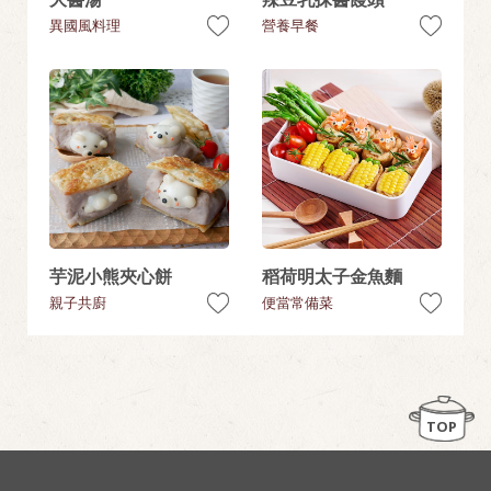
異國風料理
營養早餐
芋泥小熊夾心餅
稻荷明太子金魚麵
親子共廚
便當常備菜
TOP