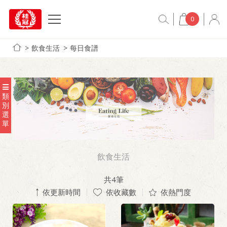
0
飲食生活
每日食譜
類
別
選
單
飲食生活
共
4
筆
依更新時間
依收藏數
依熱門度