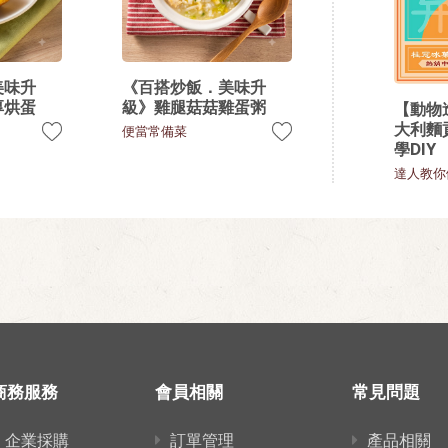
美味升
《百搭炒飯．美味升
厚烘蛋
級》雞腿菇菇雞蛋粥
【動物
大利麵
便當常備菜
學DIY
達人教你
商務服務
會員相關
常見問題
企業採購
訂單管理
產品相關