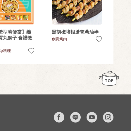
造型萌便當】義
黑胡椒培根蘆筍蔥油棒
貢丸獅子 食譜教
創意烤肉
做料理
TOP