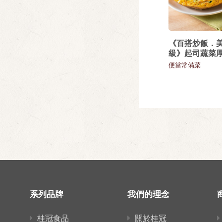
《百搭炒飯．
級》起司蔬菜
便當常備菜
系列品牌
我們的理念
桂冠食品
關於桂冠