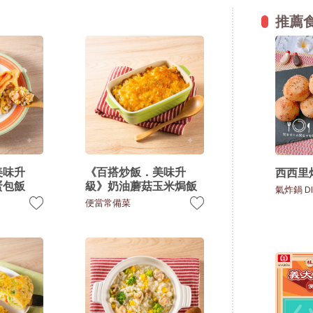
推薦
美味升
《百搭炒飯．美味升
西西里
蛋包飯
級》奶油蘑菇玉米焗飯
氣炸鍋 DI
便當常備菜