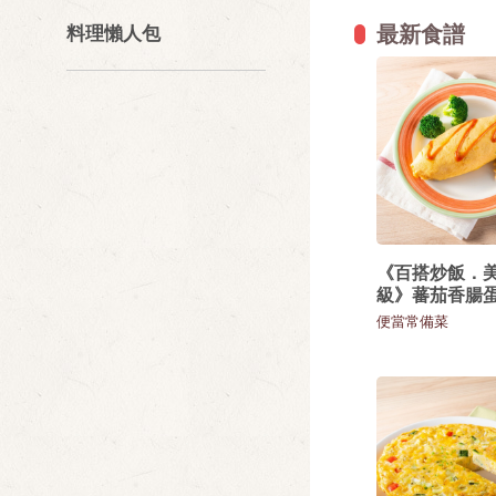
最新食譜
料理懶人包
《百搭炒飯．
級》蕃茄香腸
便當常備菜