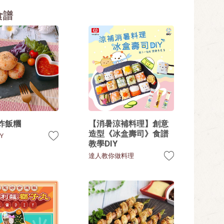
食譜
炸飯糰
【消暑涼補料理】創意
造型《冰盒壽司》食譜
Y
教學DIY
達人教你做料理