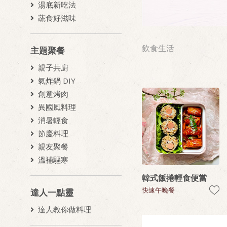
湯底新吃法
蔬食好滋味
飲食生活
主題聚餐
親子共廚
氣炸鍋 DIY
創意烤肉
異國風料理
消暑輕食
節慶料理
親友聚餐
溫補驅寒
韓式飯捲輕食便當
快速午晚餐
達人一點靈
達人教你做料理