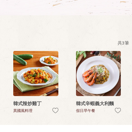
共
3
筆
韓式辣炒雞丁
韓式辛蝦義大利麵
異國風料理
假日早午餐