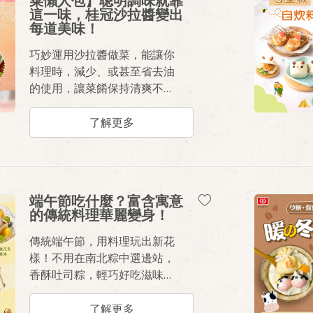
菜懶人包】聰明調味就靠
這一味，桂冠沙拉醬變出
每道美味！
巧妙運用沙拉醬做菜，能讓你
料理時，減少、或甚至省去油
的使用，讓菜餚保持清爽不油
膩；沙拉醬大多有含醋，能讓
肉質加快軟化，用來醃肉即可
了解更多
取代準備醃料的繁瑣程序，讓
肉質更滑嫩。不同風味的沙拉
醬，不僅能中和原本單調的調
味，更可以輕鬆變換料理菜
端午節吃什麼？富含寓意
色，讓味道更豐富、口感滑順
的傳統料理華麗變身！
有層次，直接省去瓶瓶罐罐的
調味準備，輕鬆就能做出最美
傳統端午節，用料理玩出新花
味的料理。
樣！不用在南北粽中選邊站，
香酥吐司粽，輕巧好吃滋味
讚！更多經典吃食變化，讓一
樣的端午，更多的餐桌話題讓
了解更多