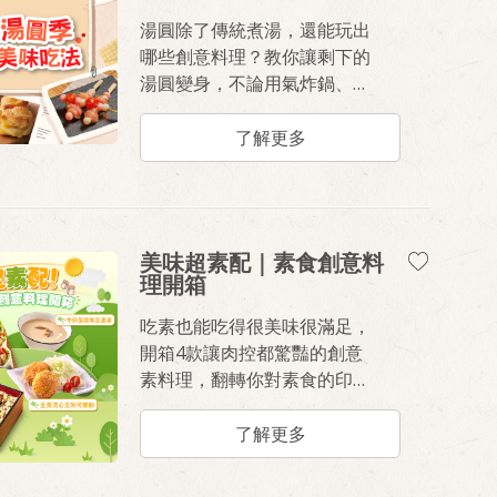
湯圓除了傳統煮湯，還能玩出
哪些創意料理？教你讓剩下的
湯圓變身，不論用氣炸鍋、鬆
餅機，還是搭配吐司、酥皮，
創造外酥內Q、層次豐富的多
了解更多
元吃法，帶你體驗湯圓口感的
N 種可能！
美味超素配｜素食創意料
理開箱
吃素也能吃得很美味很滿足，
開箱4款讓肉控都驚豔的創意
素料理，翻轉你對素食的印
象。
了解更多