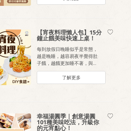
暖過冬至！
【宵夜料理懶人包】15分
鐘止餓美味快速上桌！
每到放假日晚睡似乎是常態，
越是晚睡，越容易夜半覺得肚
子餓，越餓更加睡不著，與其
吃吃洋芋片、油膩炸物填胃，
準備熱食飯麵料理給家人吃更
了解更多
安心。15分鐘時間，使用輕鬆
料理飯麵系列、桂冠火鍋料，
完成暖胃美味的快速料理《蕃
茄肉醬起司腸義大利麵》、
《奶油培根焗蛋義大利麵》、
幸福湯圓季｜創意湯圓
《紅油抄手麵佐貢丸魚蛋
101種美味吃法，升級你
湯》。
的元宵點心！