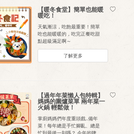
【暖冬食堂】簡單也能暖
暖吃！
天氣漸涼，吃飽最重要！簡單
吃也能暖暖的，吃完正餐吃甜
點超級滿足啊～
了解更多
【過年年菜懶人包特輯】
媽媽的圍爐菜單 兩年菜一
火鍋 輕鬆做！
掌廚媽媽們年度重頭戲...備年
菜！每年總是手忙腳亂、總是
忙到最後一刻嗎？ 今年的聰明