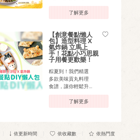
級端午盛宴！無論
是搭配粽子，還是
了解更多
作為清爽夏日餐
點，這些創意貢丸
【創意餐點懶人
料理都能讓你的餐
包】造型料理 X
桌充滿丸美驚喜！
氣炸鍋 立馬上
手！花點小巧思親
子用餐更歡樂！
粽夏到！我們精選
多款美味貢丸料理
食譜，讓你輕鬆升
級端午盛宴！無論
是搭配粽子，還是
了解更多
作為清爽夏日餐
點，這些創意貢丸
料理都能讓你的餐
桌充滿丸美驚喜！
依更新時間
依收藏數
依熱門度