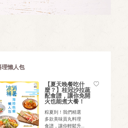
料理懶人包
【夏天晚餐吃什
麼？】桂冠沙拉蔬
配食譜，讓你免開
火也能煮大餐！
粽夏到！我們精選
多款美味貢丸料理
食譜，讓你輕鬆升