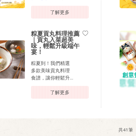
都超蔬配！
了解更多
跟著桂冠主廚輕鬆
變化蔬配料理，這
粽夏貢丸料理推薦
套【夏日海陸晚餐
｜貢丸入菜超美
懶人包】把沙拉醬
味，輕鬆升級端午
變身萬用調味料，
宴！
其香甜滑順的質地
能鎖定食材鮮甜，
粽夏到！我們精選
用桂冠沙拉讓家中
多款美味貢丸料理
小朋友對蔬菜大改
食譜，讓你輕鬆升
觀！​
級端午盛宴！無論
是搭配粽子，還是
了解更多
從「百香果涼拌南
作為清爽夏日餐
瓜」到「日式什錦
點，這些創意貢丸
煎」，教你用黃金
料理都能讓你的餐
比例玩出驚艷風
桌充滿丸美驚喜！
味，讓晚餐時刻變
共
41
筆
得沁涼又滿足。備