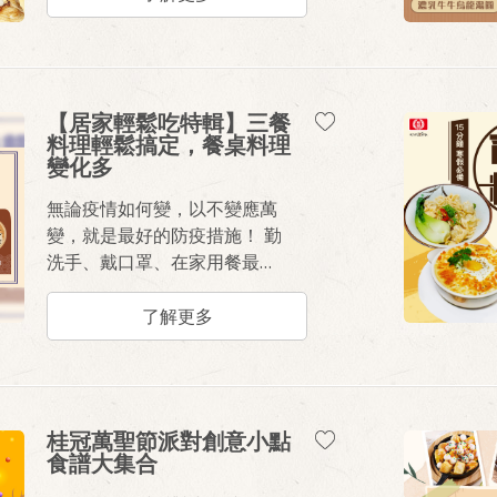
親子間好好聊一聊。
【居家輕鬆吃特輯】三餐
料理輕鬆搞定，餐桌料理
變化多
無論疫情如何變，以不變應萬
變，就是最好的防疫措施！ 勤
洗手、戴口罩、在家用餐最安
心～ 不知道該煮什麼？煮婦煮
夫們的神隊友...小編登場！ 異
了解更多
國料理創意做，三兩下風味料
理輕鬆上桌
桂冠萬聖節派對創意小點
食譜大集合