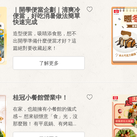
餐變簡單了，省下
｜開學便當企劃｜清爽冷
的時間更能陪家人
便當，好吃消暑做法簡單
快速完成
好好說頓飯。
造型便當，吸睛添食慾，想不
你可能也會喜歡：
出開學準備什麼便當才好？這
超人氣早餐推薦
篇絕對要收藏起來！
【超簡單蛋沙拉做
法】3步驟打造飯店
了解更多
級綿密口感！
桂冠小餐館營業中！
在家，也能擁有小餐館的儀式
感～ 想來頓愜意「食」光，沒
那麼難！ 有平底鍋、有烤箱
在家就能簡單動手做