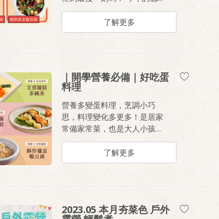
備菜點子，就交給桂冠小編來
幫你解決吧！準備三道經典年
了解更多
菜食譜《圍爐濃乳花佃鍋》、
《照燒團圓湯圓球》、《辣炒
黃金慶有餘》吃得美味放心，
料理省時不費心！
｜開學營養必備｜好吃蛋
料理
營養多變蛋料理，烹調小巧
思，料理變化多更多！是居家
常備家常菜，也是大人小孩都
愛的經典料理。
了解更多
2023.05 本月夯菜色 戶外