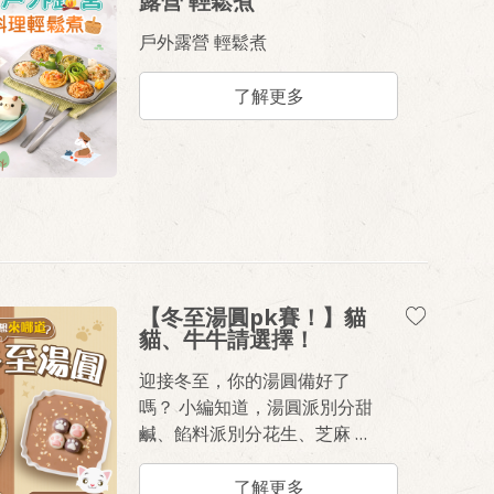
露營 輕鬆煮
戶外露營 輕鬆煮
了解更多
【冬至湯圓pk賽！】貓
貓、牛牛請選擇！
迎接冬至，你的湯圓備好了
嗎？ 小編知道，湯圓派別分甜
鹹、餡料派別分花生、芝麻 所
以一次準備好給你們啦！ 趕緊
備好湯圓、收藏好食譜 回家暖
了解更多