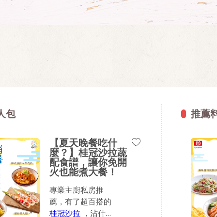
人包
推薦
【夏天晚餐吃什
麼？】桂冠沙拉蔬
配食譜，讓你免開
火也能煮大餐！
專業主廚私房推
薦，有了超百搭的
桂冠沙拉
，沾什麼