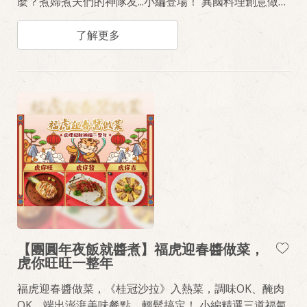
麼？煮婦煮夫們的神隊友...小編登場！ 異國料理創意做，
三兩下風味料理輕鬆上桌
了解更多
【團圓年夜飯就醬煮】福虎迎春醬做菜，
虎你旺旺一整年
福虎迎春醬做菜，《桂冠沙拉》入熱菜，調味OK、醃肉
OK、端出澎湃美味餐點，輕鬆搞定！ 小編精選三道福氣