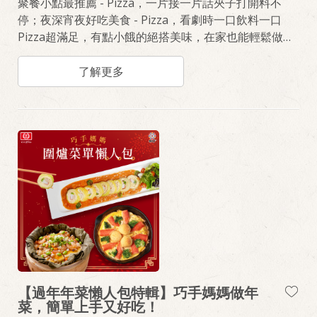
聚餐小點最推薦 - Pizza，一片接一片話夾子打開料不
停；夜深宵夜好吃美食 - Pizza，看劇時一口飲料一口
Pizza超滿足，有點小餓的絕搭美味，在家也能輕鬆做！
喜歡蔬食滿點的清爽滋味，請吃《義式繽紛蔬菜健康
Pizza》，熱愛重口味的味覺饗宴，請選《泰式打拋豬
了解更多
Pizza》，兩種風味Pizza怎麼做，不藏私的教大家！
【過年年菜懶人包特輯】巧手媽媽做年
菜，簡單上手又好吃！