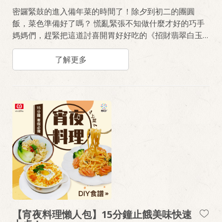
密鑼緊鼓的進入備年菜的時間了！除夕到初二的團圓
飯，菜色準備好了嗎？ 慌亂緊張不知做什麼才好的巧手
媽媽們，趕緊把這道討喜開胃好好吃的《招財翡翠白玉
卷》、《蒸海鮮荷葉豆腐》、《錦鯉戲珠烘蛋》年菜作
法學起來。 醬汁使用桂冠百搭料理醬、桂冠芙蓉豆腐、
了解更多
各式桂冠火鍋料、火鍋餃製作，三兩下大菜就上桌！
【宵夜料理懶人包】15分鐘止餓美味快速