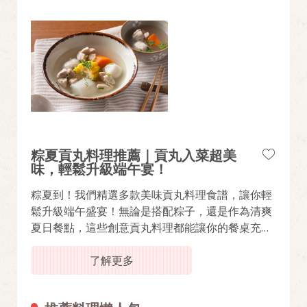
從「百香果涼拌南瓜」到「日式什錦煎」，教你用
黃金比例玩出驚艷風味，讓晚餐時刻變得沁涼又滿
足。備餐變簡單了，省下的時間更能陪家人好好說
頓飯。
你可能也會喜歡：超人氣早餐推薦
【超簡單蛋沙拉做法】3步驟打造飯店級綿密口
感！
粽夏貢丸料理推薦｜貢丸入菜超美
味，輕鬆升級端午宴！
粽夏到！我們精選多款美味貢丸料理食譜，讓你輕
鬆升級端午盛宴！無論是搭配粽子，還是作為清爽
夏日餐點，這些創意貢丸料理都能讓你的餐桌充滿
丸美驚喜！
了解更多