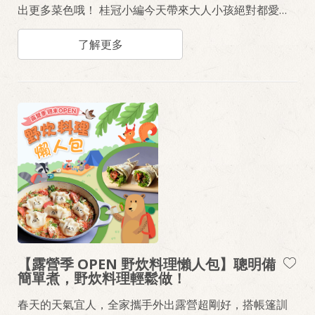
出更多菜色哦！ 桂冠小編今天帶來大人小孩絕對都愛的
兩道【湯底新吃法】料理 保證簡單又美味！吃膩普通湯
底的你一定要試試～
了解更多
【露營季 OPEN 野炊料理懶人包】聰明備
簡單煮，野炊料理輕鬆做！
春天的天氣宜人，全家攜手外出露營超剛好，搭帳篷訓