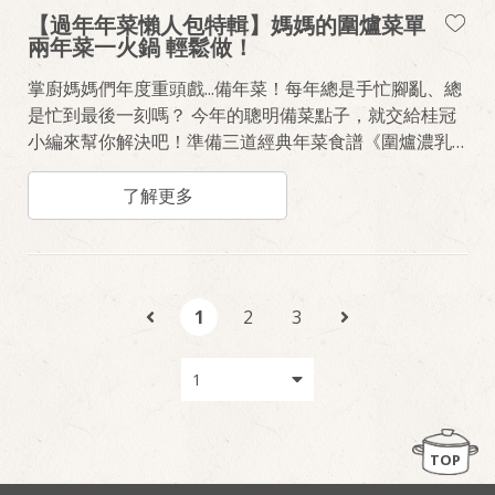
【過年年菜懶人包特輯】媽媽的圍爐菜單
兩年菜一火鍋 輕鬆做！
掌廚媽媽們年度重頭戲...備年菜！每年總是手忙腳亂、總
是忙到最後一刻嗎？ 今年的聰明備菜點子，就交給桂冠
小編來幫你解決吧！準備三道經典年菜食譜《圍爐濃乳
花佃鍋》、《照燒團圓湯圓球》、《辣炒黃金慶有餘》
吃得美味放心，料理省時不費心！
了解更多
1
2
3
TOP