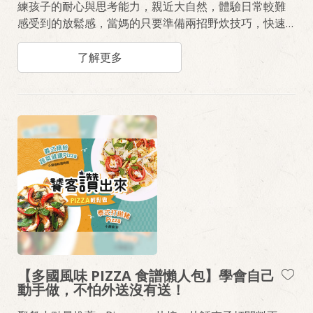
練孩子的耐心與思考能力，親近大自然，體驗日常較難
感受到的放鬆感，當媽的只要準備兩招野炊技巧，快速
完成午餐、下午茶、晚餐，坐在躺椅上笑看寶貝們盡情
奔跑。心動想帶孩子們外出走走了嗎？筆記拿出來，寫
了解更多
下《泰式打拋豬肉捲餅》和《義式起司番茄餃》的食材
與作法，衝一波量販通路，就能準備出發嚕！！
【多國風味 PIZZA 食譜懶人包】學會自己
動手做，不怕外送沒有送！