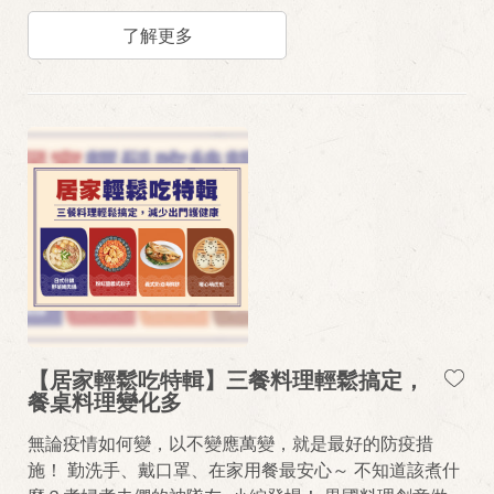
1：10，油加或不加都可以唷～ 麵粉使用太白粉、玉米
粉、中低筋麵粉都ok！ 建議使用不沾鍋製作冰花，倒扣
了解更多
時較容易哦！
【居家輕鬆吃特輯】三餐料理輕鬆搞定，
餐桌料理變化多
無論疫情如何變，以不變應萬變，就是最好的防疫措
施！ 勤洗手、戴口罩、在家用餐最安心～ 不知道該煮什