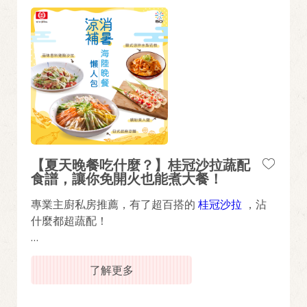
【夏天晚餐吃什麼？】桂冠沙拉蔬配
食譜，讓你免開火也能煮大餐！
專業主廚私房推薦，有了超百搭的
桂冠沙拉
，沾
什麼都超蔬配！
跟著桂冠主廚輕鬆變化蔬配料理，這套【夏日海陸
晚餐懶人包】把沙拉醬變身萬用調味料，其香甜滑
了解更多
順的質地能鎖定食材鮮甜，用桂冠沙拉讓家中小朋
友對蔬菜大改觀！​