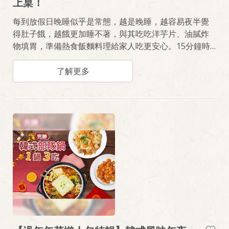
上桌！
每到放假日晚睡似乎是常態，越是晚睡，越容易夜半覺
得肚子餓，越餓更加睡不著，與其吃吃洋芋片、油膩炸
物填胃，準備熱食飯麵料理給家人吃更安心。15分鐘時
間，使用輕鬆料理飯麵系列、桂冠火鍋料，完成暖胃美
味的快速料理《蕃茄肉醬起司腸義大利麵》、《奶油培
了解更多
根焗蛋義大利麵》、《紅油抄手麵佐貢丸魚蛋湯》。