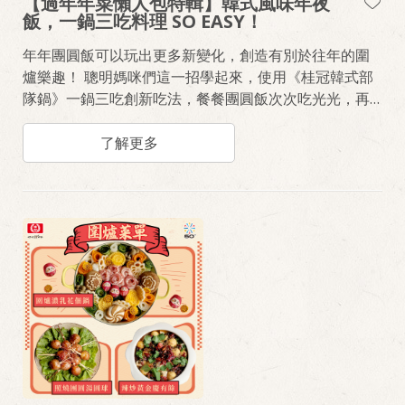
【過年年菜懶人包特輯】韓式風味年夜
飯，一鍋三吃料理 SO EASY！
年年團圓飯可以玩出更多新變化，創造有別於往年的圍
爐樂趣！ 聰明媽咪們這一招學起來，使用《桂冠韓式部
隊鍋》一鍋三吃創新吃法，餐餐團圓飯次次吃光光，再
也不煩惱剩下來的菜怎麼辦！ 作法很難嗎？一點都不！
筆記拿出來，上課學做菜囉～
了解更多