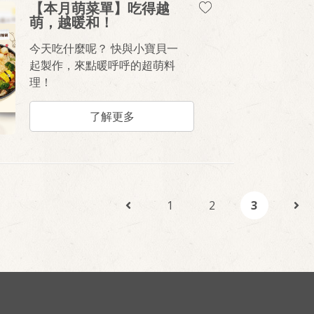
【本月萌菜單】吃得越
餐變簡單了，省下
萌，越暖和！
的時間更能陪家人
今天吃什麼呢？ 快與小寶貝一
好好說頓飯。
起製作，來點暖呼呼的超萌料
理！
你可能也會喜歡：
超人氣早餐推薦
了解更多
【超簡單蛋沙拉做
法】3步驟打造飯店
級綿密口感！
1
2
3