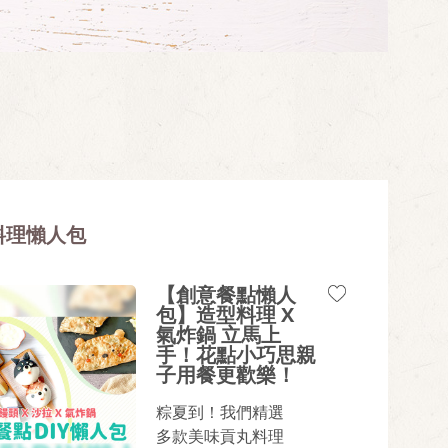
料理懶人包
【創意餐點懶人
包】造型料理 X
氣炸鍋 立馬上
手！花點小巧思親
子用餐更歡樂！
粽夏到！我們精選
多款美味貢丸料理