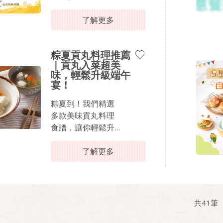
都超蔬配！
了解更多
跟著桂冠主廚輕鬆
變化蔬配料理，這
粽夏貢丸料理推薦
套【夏日海陸晚餐
｜貢丸入菜超美
懶人包】把沙拉醬
味，輕鬆升級端午
變身萬用調味料，
宴！
其香甜滑順的質地
能鎖定食材鮮甜，
粽夏到！我們精選
用桂冠沙拉讓家中
多款美味貢丸料理
小朋友對蔬菜大改
食譜，讓你輕鬆升
觀！​
級端午盛宴！無論
是搭配粽子，還是
了解更多
從「百香果涼拌南
作為清爽夏日餐
瓜」到「日式什錦
點，這些創意貢丸
煎」，教你用黃金
料理都能讓你的餐
比例玩出驚艷風
桌充滿丸美驚喜！
共
41
筆
味，讓晚餐時刻變
得沁涼又滿足。備