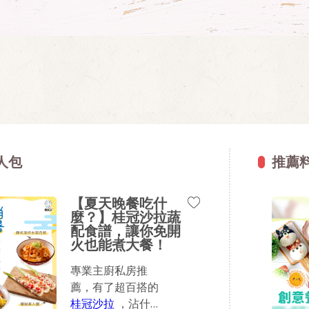
人包
推薦
【夏天晚餐吃什
麼？】桂冠沙拉蔬
配食譜，讓你免開
火也能煮大餐！
專業主廚私房推
薦，有了超百搭的
桂冠沙拉
，沾什麼