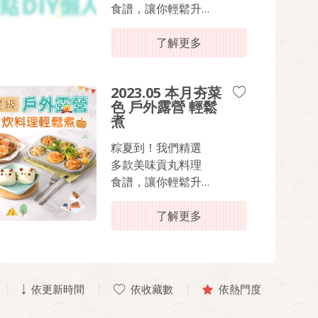
食譜，讓你輕鬆升
級端午盛宴！無論
是搭配粽子，還是
了解更多
作為清爽夏日餐
點，這些創意貢丸
2023.05 本月夯菜
料理都能讓你的餐
色 戶外露營 輕鬆
桌充滿丸美驚喜！
煮
粽夏到！我們精選
多款美味貢丸料理
食譜，讓你輕鬆升
級端午盛宴！無論
是搭配粽子，還是
了解更多
作為清爽夏日餐
點，這些創意貢丸
料理都能讓你的餐
桌充滿丸美驚喜！
依更新時間
依收藏數
依熱門度