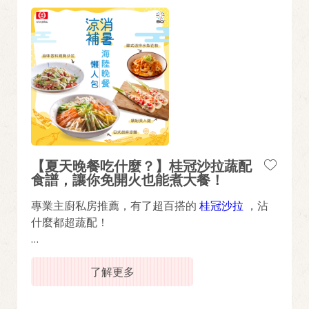
【夏天晚餐吃什麼？】桂冠沙拉蔬配
食譜，讓你免開火也能煮大餐！
專業主廚私房推薦，有了超百搭的
桂冠沙拉
，沾
什麼都超蔬配！
跟著桂冠主廚輕鬆變化蔬配料理，這套【夏日海陸
晚餐懶人包】把沙拉醬變身萬用調味料，其香甜滑
了解更多
順的質地能鎖定食材鮮甜，用桂冠沙拉讓家中小朋
友對蔬菜大改觀！​