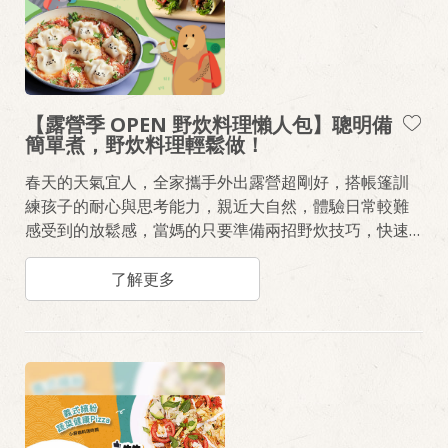
【露營季 OPEN 野炊料理懶人包】聰明備
簡單煮，野炊料理輕鬆做！
春天的天氣宜人，全家攜手外出露營超剛好，搭帳篷訓
練孩子的耐心與思考能力，親近大自然，體驗日常較難
感受到的放鬆感，當媽的只要準備兩招野炊技巧，快速
完成午餐、下午茶、晚餐，坐在躺椅上笑看寶貝們盡情
奔跑。心動想帶孩子們外出走走了嗎？筆記拿出來，寫
了解更多
下《泰式打拋豬肉捲餅》和《義式起司番茄餃》的食材
與作法，衝一波量販通路，就能準備出發嚕！！