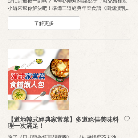
是忙到最後一刻嗎？ 今年的聰明備菜點子，就交給桂冠
小編來幫你解決吧！準備三道經典年菜食譜《圍爐濃乳
花佃鍋》、《照燒團圓湯圓球》、《辣炒黃金慶有餘》
吃得美味放心，料理省時不費心！
了解更多
【道地韓式經典家常菜】多道絕佳美味料
理一次滿足！
除了《日式醇香焙煎胡麻醬》、《桂冠蜂蜜芥末沙