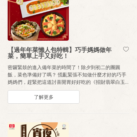
【過年年菜懶人包特輯】巧手媽媽做年
菜，簡單上手又好吃！
密鑼緊鼓的進入備年菜的時間了！除夕到初二的團圓
飯，菜色準備好了嗎？ 慌亂緊張不知做什麼才好的巧手
媽媽們，趕緊把這道討喜開胃好好吃的《招財翡翠白玉
卷》、《蒸海鮮荷葉豆腐》、《錦鯉戲珠烘蛋》年菜作
法學起來。 醬汁使用桂冠百搭料理醬、桂冠芙蓉豆腐、
了解更多
各式桂冠火鍋料、火鍋餃製作，三兩下大菜就上桌！