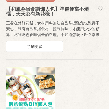
【和風弁当食譜懶人包】準備便當不煩
惱，天天都有新花樣！
三餐在外好花錢，食材用料無法自己掌握難免也覺得不
安心，只有自己掌握食材、控制調味，才能用少少的預
算，吃到吃色香味俱全的料理。不知道怎麼下廚？別擔
心廚藝不精湛，小編準備《秋日和風弁当食譜懶人
包》，精選兩篇超簡單超省時即能完成的日式風味料
了解更多
理，為大家便當菜加菜。