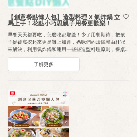
【創意餐點懶人包】造型料理 X 氣炸鍋 立
馬上手！花點小巧思親子用餐更歡樂！
早餐天天都要吃，怎麼吃都那些！少了用餐期待，把孩
子從被窩挖起來更是難上加難，媽咪們的煩惱就由桂冠
來解決，利用氣炸鍋和運用一些些造型料理原則，餐桌
早餐常見的包子、饅頭、蔥抓餅，搖身一變就是小孩看
了興奮尖叫的創意早餐，推出四道手作餐點《喵咪卡娃
了解更多
伊饅頭》、《柴柴芝麻包佐海苔焗烤雙醬大蝦》、《貓
頭鷹脆皮奶皇包》、《熊熊鮪魚沙拉盒子》、《造型奶
香熊菠蘿麵包》，不只可當日常早餐，更可以在假日與
小孩共享下廚樂趣，拉近親子間的距離。