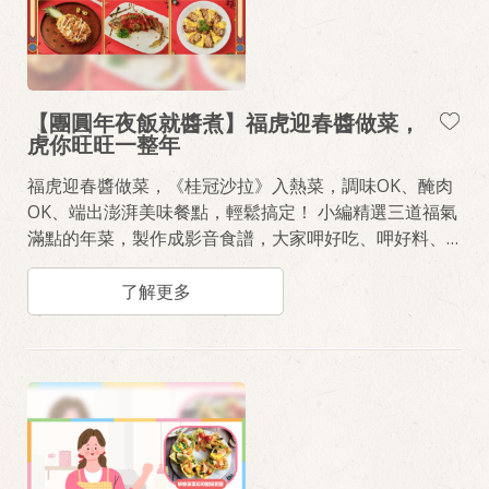
【團圓年夜飯就醬煮】福虎迎春醬做菜，
虎你旺旺一整年
福虎迎春醬做菜，《桂冠沙拉》入熱菜，調味OK、醃肉
OK、端出澎湃美味餐點，輕鬆搞定！ 小編精選三道福氣
滿點的年菜，製作成影音食譜，大家呷好吃、呷好料、
呷福氣啦！
了解更多