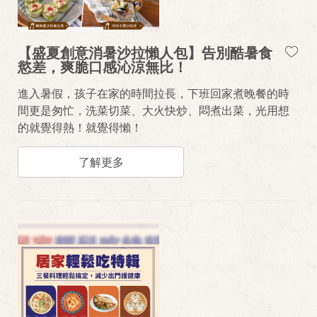
【盛夏創意消暑沙拉懶人包】告別酷暑食
慾差，爽脆口感沁涼無比！
進入暑假，孩子在家的時間拉長，下班回家煮晚餐的時
間更是匆忙，洗菜切菜、大火快炒、悶煮出菜，光用想
的就覺得熱！就覺得懶！
了解更多