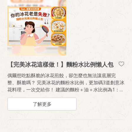
【完美冰花這樣做！】麵粉水比例懶人包
偶爾想吃點酥脆的冰花煎餃，卻怎麼也無法讓底層完
整、酥脆嗎？ 完美冰花的麵粉水比例，更加碼3道創意冰
花料理，一次交給你！ 建議的麵粉＋油＋水比例為1：
1：10，油加或不加都可以唷～ 麵粉使用太白粉、玉米
粉、中低筋麵粉都ok！ 建議使用不沾鍋製作冰花，倒扣
了解更多
時較容易哦！