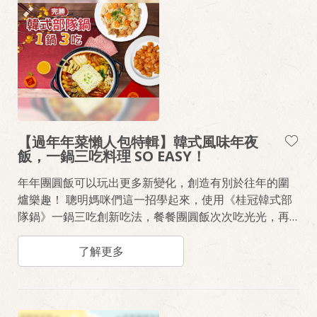
【過年年菜懶人包特輯】韓式風味年夜
飯，一鍋三吃料理 SO EASY！
年年團圓飯可以玩出更多新變化，創造有別於往年的圍
爐樂趣！ 聰明媽咪們這一招學起來，使用《桂冠韓式部
隊鍋》一鍋三吃創新吃法，餐餐團圓飯次次吃光光，再
也不煩惱剩下來的菜怎麼辦！ 作法很難嗎？一點都不！
筆記拿出來，上課學做菜囉～
了解更多