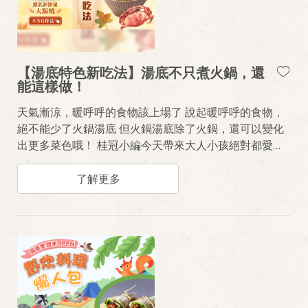
【湯底特色新吃法】湯底不只煮火鍋，還
能這樣做！
天氣漸涼，暖呼呼的食物該上場了 說起暖呼呼的食物，
絕不能少了火鍋湯底 但火鍋湯底除了火鍋，還可以變化
出更多菜色哦！ 桂冠小編今天帶來大人小孩絕對都愛的
兩道【湯底新吃法】料理 保證簡單又美味！吃膩普通湯
底的你一定要試試～
了解更多