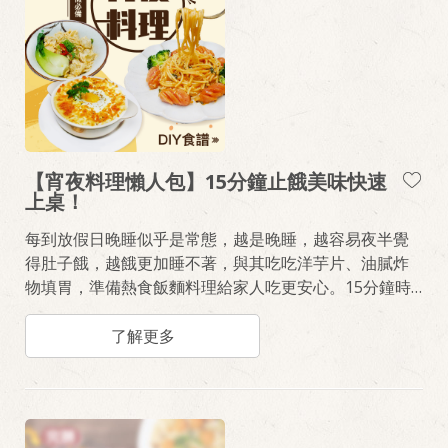
【宵夜料理懶人包】15分鐘止餓美味快速
上桌！
每到放假日晚睡似乎是常態，越是晚睡，越容易夜半覺
得肚子餓，越餓更加睡不著，與其吃吃洋芋片、油膩炸
物填胃，準備熱食飯麵料理給家人吃更安心。15分鐘時
間，使用輕鬆料理飯麵系列、桂冠火鍋料，完成暖胃美
味的快速料理《蕃茄肉醬起司腸義大利麵》、《奶油培
了解更多
根焗蛋義大利麵》、《紅油抄手麵佐貢丸魚蛋湯》。