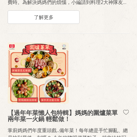
費時。為解決媽媽們的煩惱，小編請到料理2大神隊友
《桂冠食品》幫助拉簡化被菜過程與調味的困難與《氣
炸鍋》控制加熱時間與溫度，讓料理更加不費時，味道
了解更多
口感不NG。
【過年年菜懶人包特輯】媽媽的圍爐菜單
兩年菜一火鍋 輕鬆做！
掌廚媽媽們年度重頭戲...備年菜！每年總是手忙腳亂、總