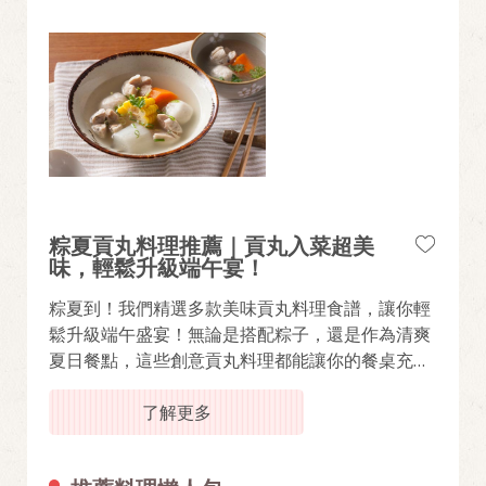
從「百香果涼拌南瓜」到「日式什錦煎」，教你用
黃金比例玩出驚艷風味，讓晚餐時刻變得沁涼又滿
足。備餐變簡單了，省下的時間更能陪家人好好說
頓飯。
你可能也會喜歡：超人氣早餐推薦
【超簡單蛋沙拉做法】3步驟打造飯店級綿密口
感！
粽夏貢丸料理推薦｜貢丸入菜超美
味，輕鬆升級端午宴！
粽夏到！我們精選多款美味貢丸料理食譜，讓你輕
鬆升級端午盛宴！無論是搭配粽子，還是作為清爽
夏日餐點，這些創意貢丸料理都能讓你的餐桌充滿
丸美驚喜！
了解更多