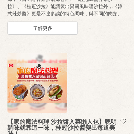
拉》、《桂冠沙拉》能調製出異國風味暖沙拉外，《韓
式辣炒醬》更是不遑多讓的特色調味，與不同的肉類、
海鮮搭配，輕鬆三兩下，舌尖即可品嚐正統韓式美味。
再次滿足想出國卻無法出國的心願。
了解更多
【家的魔法料理 沙拉醬入菜懶人包】聰明
調味就靠這一味，桂冠沙拉醬變出每道美
味！