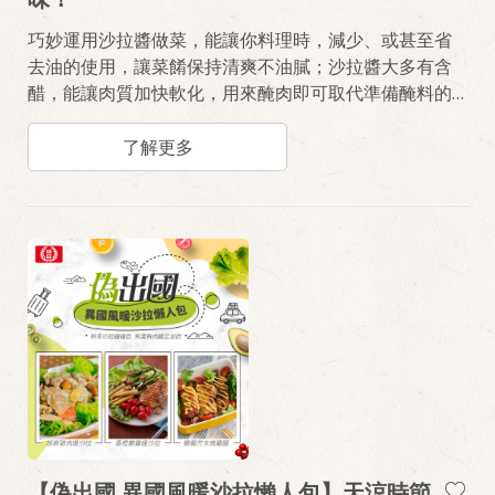
巧妙運用沙拉醬做菜，能讓你料理時，減少、或甚至省
去油的使用，讓菜餚保持清爽不油膩；沙拉醬大多有含
醋，能讓肉質加快軟化，用來醃肉即可取代準備醃料的
繁瑣程序，讓肉質更滑嫩。不同風味的沙拉醬，不僅能
中和原本單調的調味，更可以輕鬆變換料理菜色，讓味
了解更多
道更豐富、口感滑順有層次，直接省去瓶瓶罐罐的調味
準備，輕鬆就能做出最美味的料理。
【偽出國 異國風暖沙拉懶人包】天涼時節