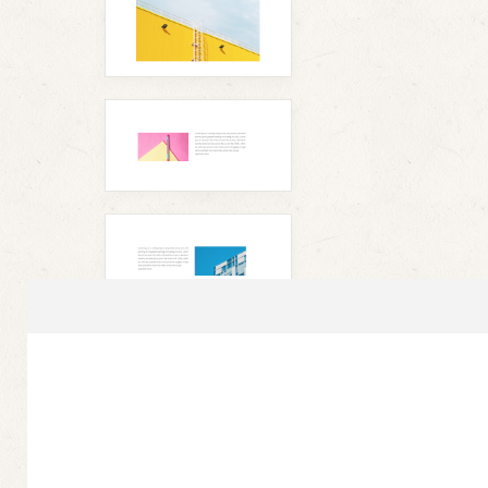
▲
▼
▲
▼