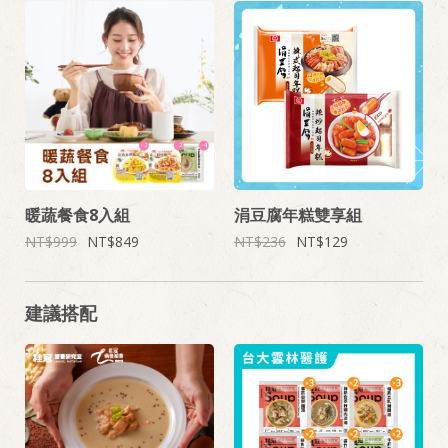
暖蔬餐食8入組
涓豆腐年糕雙享組
999
849
236
129
建議搭配