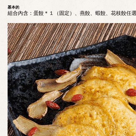
基本的
基本的
基本的
組合內含：蛋餃＊１（固定）、燕餃、蝦餃、花枝餃任選