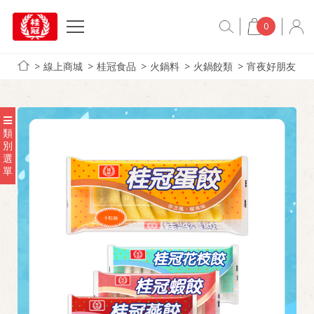
0
線上商城
桂冠食品
火鍋料
火鍋餃類
宵夜好朋友
類
別
選
單