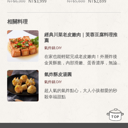
6,300
3,999
5,600
2,699
相關料理
經典川菜老皮嫩肉｜芙蓉豆腐料理推
薦
氣炸鍋 DIY
在家也能輕鬆完成老皮嫩肉！外層炸後
金黃酥脆，內部滑嫩、蛋香濃厚，無論
油炸或氣炸都好上手，新手也能做出餐
氣炸酥皮湯圓
廳級美味。
氣炸鍋 DIY
桂冠芙蓉豆腐，就是做老皮嫩肉的秘密
超人氣的氣炸點心，大人小孩都愛的秒
武器！
殺幸福甜點
TOP