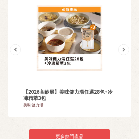
【2026高齡展】美味健力湯任選28包+冷
【熱門
凍精萃3包
麵類
美味健力湯
更多熱門產品