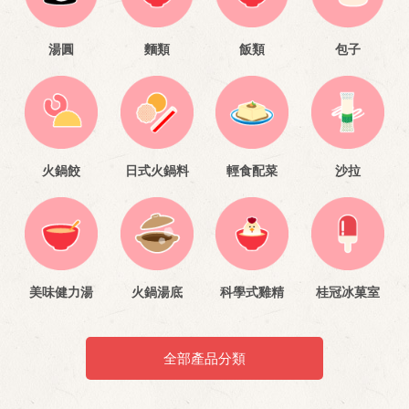
湯圓
麵類
飯類
包子
火鍋餃
日式火鍋料
輕食配菜
沙拉
美味健力湯
火鍋湯底
科學式雞精
桂冠冰菓室
全部產品分類