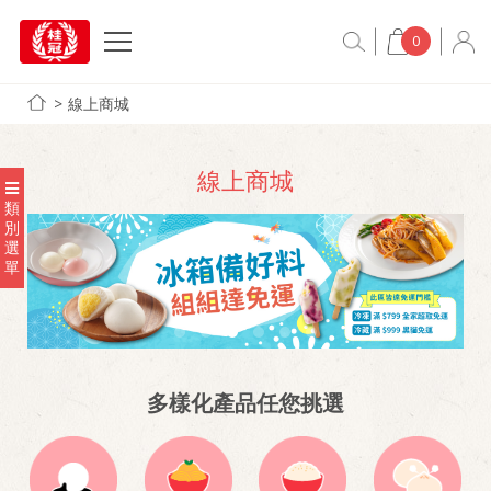
0
線上商城
線上商城
類
別
選
單
多樣化產品任您挑選