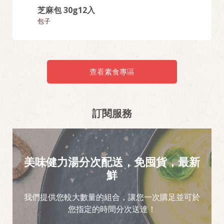
芝麻包 30g12入
【20
包子
美味健力
查看素食專區
訂閱服務
美味健力湯分次配送，免囤貨，最新
鮮
我們提供您較大數量的組合，讓您一次購足並可於
您指定的時間分次送達！