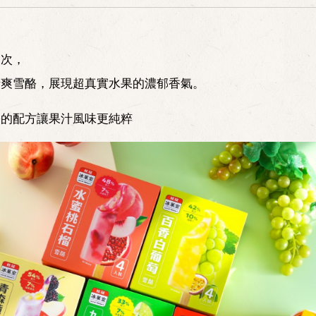
層次，
清爽雪酪，展現超真實水果的濃郁香氣。
酪的配方讓果汁風味更純粹