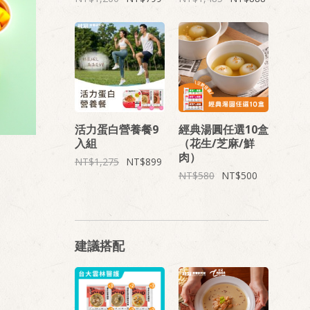
活力蛋白營養餐9
經典湯圓任選10盒
入組
（花生/芝麻/鮮
肉）
1,275
899
580
500
建議搭配