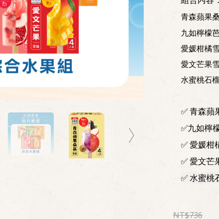
青森蘋果桑
九如檸檬芭
愛媛柑橘雪
愛文芒果雪
水蜜桃石榴
✅ 青森蘋
✅九如檸檬
✅ 愛媛柑
✅ 愛文芒
✅ 水蜜桃
736