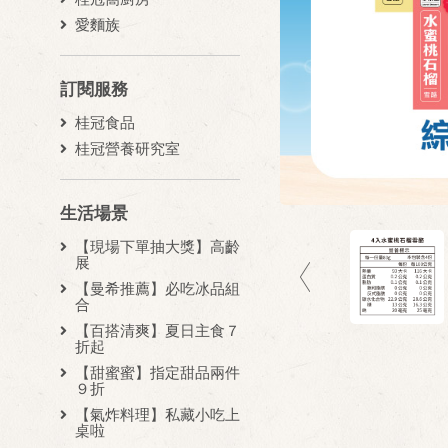
愛麵族
訂閱服務
桂冠食品
桂冠營養研究室
生活場景
【現場下單抽大獎】高齡
展
【曼希推薦】必吃冰品組
合
【百搭清爽】夏日主食７
折起
【甜蜜蜜】指定甜品兩件
９折
【氣炸料理】私藏小吃上
桌啦