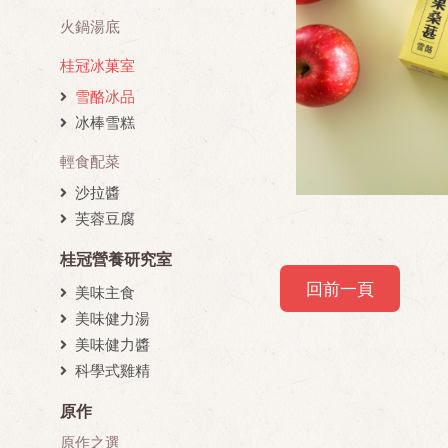
火鍋湯底
桂冠冰菓室
雪酪冰品
冰棒雪糕
輕食配菜
沙拉醬
芙蓉豆腐
桂冠營養研究室
回前一頁
美味主食
美味健力湯
美味健力醬
科學式雞精
原作
原作之選