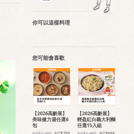
你可以這樣料理
您可能會喜歡
【2026高齡展】
【2026高齡展】
美味健力湯任選6
輕盈紅白義大利麵
包
任選15入組
1,260
799
1,485
888