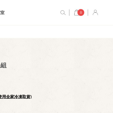
究室
0
果組
使用全家冷凍取貨)
：