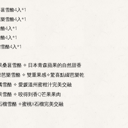
葚雪酪4入*1
樂雪酪4入*1
酪4入*1
酪4入*1
雪酪4入*1
果桑葚雪酪 ✧ 日本青森蘋果的自然甜香
芭樂雪酪 ✧ 雙重果感✧驚喜點綴芭樂乾
橘雪酪 ✧ 愛媛溫州蜜柑汁完美交融
果雪酪 ✧ 咬得到香Q芒果果肉
石榴雪酪 ✧蜜桃X石榴完美交融