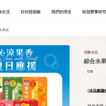
食生活
好好說頓飯
我們的理念
桂冠營養研
水果組
雪酪冰品
綜合水
雪酪
(冰品建議
組合內容