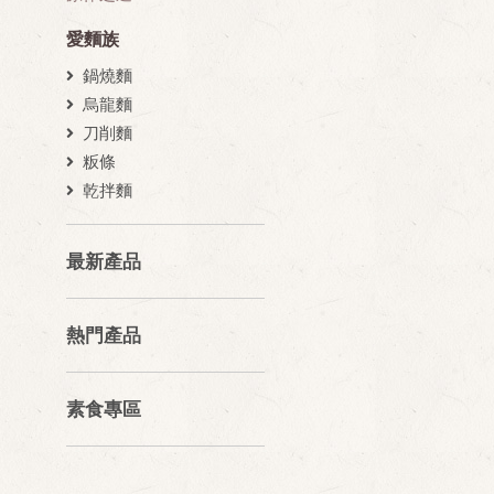
愛麵族
鍋燒麵
烏龍麵
刀削麵
粄條
乾拌麵
最新產品
熱門產品
素食專區