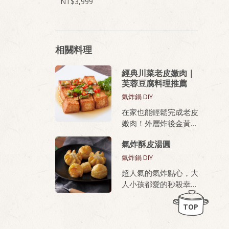
3,999
相關料理
經典川菜老皮嫩肉｜
芙蓉豆腐料理推薦
氣炸鍋 DIY
在家也能輕鬆完成老皮
嫩肉！外層炸後金黃酥
脆，內部滑嫩、蛋香濃
氣炸酥皮湯圓
厚，無論油炸或氣炸都
好上手，新手也能做出
氣炸鍋 DIY
餐廳級美味。
超人氣的氣炸點心，大
人小孩都愛的秒殺幸福
桂冠芙蓉豆腐，就是做
甜點
老皮嫩肉的秘密武器！
TOP