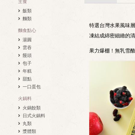
主食
飯類
麵類
特選台灣水果風味
麵食點心
凍結成綿密細緻的
湯圓
雲吞
果力爆棚！無乳雪
饅頭
包子
年糕
甜點
一口蛋包
火鍋料
火鍋餃類
日式火鍋料
丸類
漿體類