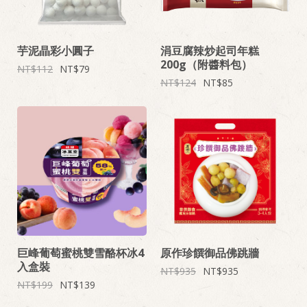
芋泥晶彩小圓子
涓豆腐辣炒起司年糕
200g（附醬料包）
112
79
124
85
巨峰葡萄蜜桃雙雪酪杯冰4
原作珍饌御品佛跳牆
入盒裝
935
935
199
139