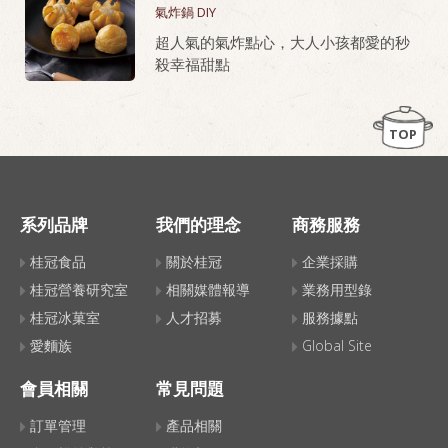
氣炸鍋 DIY
桂冠芙蓉豆腐，就是做老皮嫩肉的秘密
超人氣的氣炸點心，大人小孩都愛的秒
武器！
殺幸福甜點
TOP
系列品牌
我們的理念
商務服務
桂冠食品
關於桂冠
企業採購
桂冠營養研究室
相關媒體報導
業務用型錄
桂冠冰菓室
人才招募
服務據點
愛麵族
Global Site
會員相關
常見問題
訂單管理
產品相關