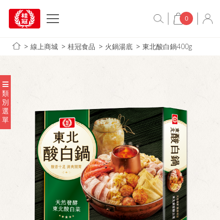
0
線上商城
桂冠食品
火鍋湯底
東北酸白鍋400g
類
別
選
單