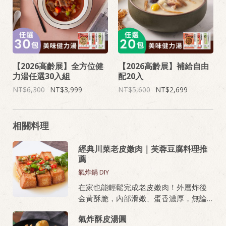
【2026高齡展】全方位健
【2026高齡展】補給自由
力湯任選30入組
配20入
6,300
3,999
5,600
2,699
相關料理
經典川菜老皮嫩肉｜芙蓉豆腐料理推
薦
氣炸鍋 DIY
在家也能輕鬆完成老皮嫩肉！外層炸後
金黃酥脆，內部滑嫩、蛋香濃厚，無論
油炸或氣炸都好上手，新手也能做出餐
氣炸酥皮湯圓
廳級美味。